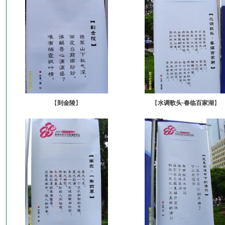
【
到金陵
】
【
水调歌头·春临百家湖
】