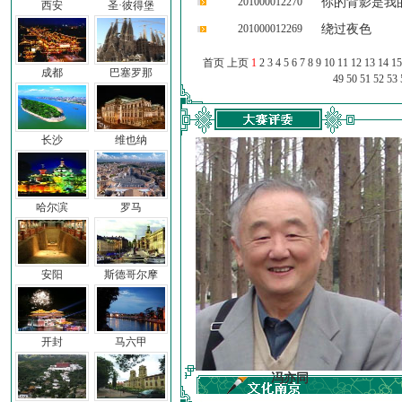
201000012270
你的背影是我
西安
圣·彼得堡
201000012269
绕过夜色
首页 上页
1
2
3
4
5
6
7
8
9
10
11
12
13
14
15
成都
巴塞罗那
49
50
51
52
53
长沙
维也纳
哈尔滨
罗马
安阳
斯德哥尔摩
开封
马六甲
车前子
冯亦同