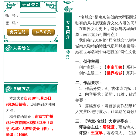
帐 号：
“名城会”是南京首创的大型国际
独有的风格展现自身文化内涵的同
密 码：
在世界文明史上，诗歌与名城向来
象，南京尤为可圈可点！
我们在“2010•第4届名城会”
城南京独特的诗性气质和城市发展
她在世界名城中标志性的“诗性文
一、创作主题
：
创作主题一：【
南京印象
】系列
创作主题二：【
世界名城
】系列
·
诗意名城·获奖名单
二、作品要求
：
·
【诗意·名城】地铁展示作...
1、作品分类：A、古体诗词赋；
·
诗意名城·地铁时间
2、内容要求：清新，典雅，贴近
·
地铁完美呈现【诗意·名城...
本次大赛
自2010年5月26日—
参赛；
·
参赛作品多达5000多首
9月26日截稿，
以稿件到达时间
3、篇幅要求：每首参赛作品限1
·
“诗意·名城”晒诗会
为准：
人文景区进行展示，让流动的诗歌
·
特别通知--致广大诗词爱好...
稿件信函请寄：
南京市广州
三、【诗意•名城】大赛评委会
：
路5号君临国际2栋1803座《诗
评委会主任：
唐晓渡
，著名诗人
意·名城》大赛组委会（收），
评委：
王宜早
，著名诗人、书法
邮编：210008