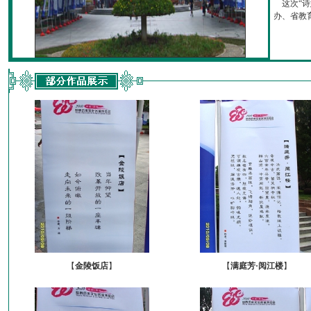
这次“诗
办、省教育厅
【
金陵饭店
】
【
满庭芳·阅江楼
】