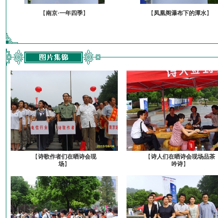
【
南京·一年四季
】
【
凤凰阁瀑布下的潭水
】
【
诗歌作者们在晒诗会现
【
诗人们在晒诗会现场品茶
场
】
吟诗
】