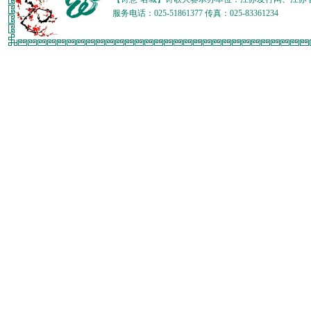
服务电话：025-51861377 传真：025-83361234