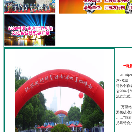
“诗
2010
意•名城—
诗歌创作
省20年
流连忘返
“万里艳
游艇破浪
……”随
把晒诗会