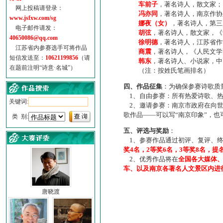
车前子
，著名诗人，散文家；
网上投稿请登录：
冯亦同
，著名诗人，南京作协
www.jsfxw.com/sg
娜夜（女）
，著名诗人，第三
电子邮件请发：
胡弦
，著名诗人，散文家，《诗
40650086@qq.com
徐明德
，著名诗人，江苏省作
江苏省内参赛选手可将作品
商震
，著名诗人，《人民文学
短信发送至：
10621199856
（请
韩东
，著名诗人、小说家，中
在题前注明“诗意·名城”）
（注：按姓氏笔画排名）
四、作品征集
：为确保参赛诗歌质
1、自由参赛：所有热爱诗歌、热
关键词:
2、邀请参赛：南京市政府在向世
歌作品——可以写“南京印象”，
类 别:
五、评选与奖励
：
1、参赛作品通过初评、复评、终
奖4名，2等奖6名，3等奖8名，提
2、优秀作品将在
全国各大媒体
车、以及南京各著名人文景区内进
唐晓渡