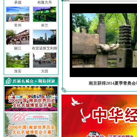
承德
布隆方丹
常州
米兰
丽江
布宜诺斯艾利斯
淮安
大田
南京获得2014夏季青奥