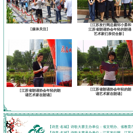
【
江苏发行网总裁邹小晏和
【
媒体关注
】
江苏省朗诵协会年轻的朗诵
艺术家们亲切合影
】
【
江苏省朗诵协会年轻的朗
【
江苏省朗诵协会年轻的朗
诵艺术家在朗诵
】
诵艺术家在朗诵
】
【诗意·名城】诗歌大赛主办单位：省文明办、省教育
【诗意·名城】诗歌大赛承办单位：江苏发行网、江苏