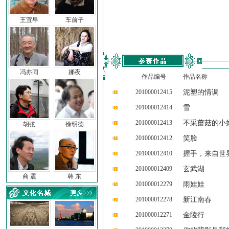
王宜早
车前子
冯亦同
娜夜
作品编号
作品名称
201000012415
泥塑的情调
201000012414
雪
201000012413
不采蘑菇的小
胡弦
徐明德
201000012412
笑脸
201000012410
握手，来自世
201000012409
玄武湖
商 震
韩 东
201000012279
雨娃娃
201000012278
新江南春
201000012271
金陵行