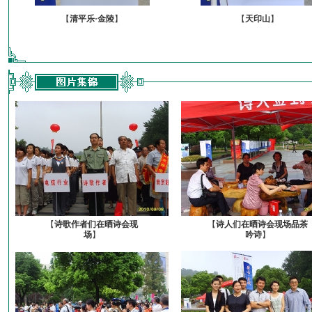
【
清平乐·金陵
】
【
天印山
】
【
诗歌作者们在晒诗会现
【
诗人们在晒诗会现场品茶
场
】
吟诗
】