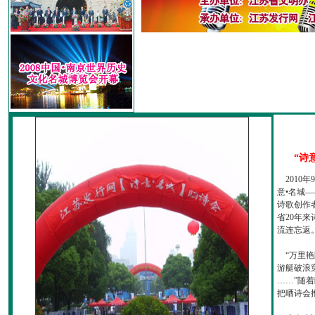
“诗
2010
意•名城—
诗歌创作
省20年
流连忘返
“万里艳
游艇破浪
……”随
把晒诗会