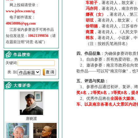
车前子
，著名诗人，散文家；
网上投稿请登录：
冯亦同
，著名诗人，南京作协
www.jsfxw.com/sg
娜夜（女）
，著名诗人，第三
电子邮件请发：
胡弦
，著名诗人，散文家，《诗
40650086@qq.com
徐明德
，著名诗人，江苏省作
江苏省内参赛选手可将作品
商震
，著名诗人，《人民文学
短信发送至：
10621199856
（请
韩东
，著名诗人、小说家，中
在题前注明“诗意·名城”）
（注：按姓氏笔画排名）
四、作品征集
：为确保参赛诗歌质
1、自由参赛：所有热爱诗歌、热
关键词:
2、邀请参赛：南京市政府在向世
歌作品——可以写“南京印象”，
类 别:
五、评选与奖励
：
1、参赛作品通过初评、复评、终
奖4名，2等奖6名，3等奖8名，提
2、优秀作品将在
全国各大媒体
车、以及南京各著名人文景区内进
唐晓渡