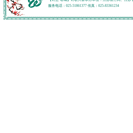
服务电话：025-51861377 传真：025-83361234