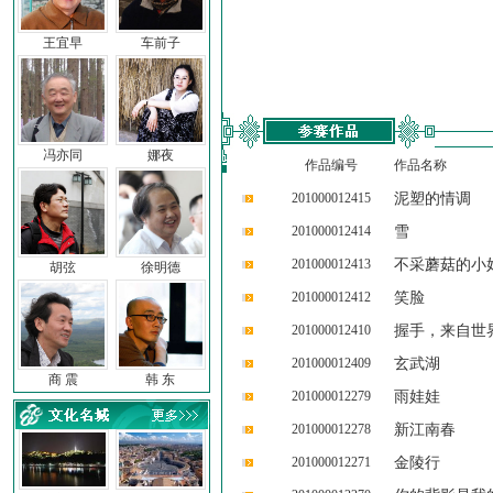
王宜早
车前子
冯亦同
娜夜
作品编号
作品名称
201000012415
泥塑的情调
201000012414
雪
201000012413
不采蘑菇的小
胡弦
徐明德
201000012412
笑脸
201000012410
握手，来自世
201000012409
玄武湖
商 震
韩 东
201000012279
雨娃娃
201000012278
新江南春
201000012271
金陵行