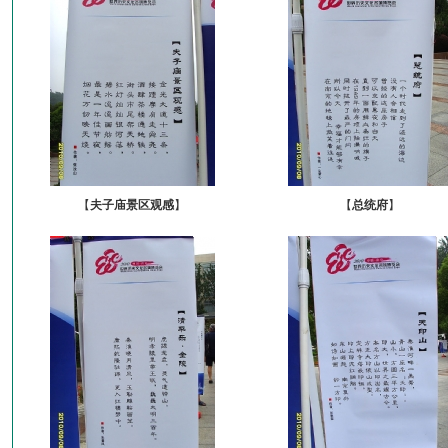
【
夫子庙景区观感
】
【
总统府
】