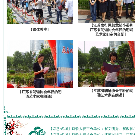
【
江苏发行网总裁邹小晏和
【
媒体关注
】
江苏省朗诵协会年轻的朗诵
艺术家们亲切合影
】
【
江苏省朗诵协会年轻的朗
【
江苏省朗诵协会年轻的朗
诵艺术家在朗诵
】
诵艺术家在朗诵
】
【诗意·名城】诗歌大赛主办单位：省文明办、省教育
【诗意·名城】诗歌大赛承办单位：江苏发行网、江苏