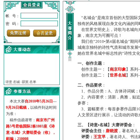
帐 号：
“名城会”是南京首创的大型国际
独有的风格展现自身文化内涵的同
密 码：
在世界文明史上，诗歌与名城向来
象，南京尤为可圈可点！
我们在“2010•第4届名城会”
城南京独特的诗性气质和城市发展
她在世界名城中标志性的“诗性文
一、创作主题
：
创作主题一：【
南京印象
】系列
·
诗意名城·获奖名单
创作主题二：【
世界名城
】系列
·
【诗意·名城】地铁展示作...
二、作品要求
：
·
诗意名城·地铁时间
1、作品分类：A、古体诗词赋；
·
地铁完美呈现【诗意·名城...
2、内容要求：清新，典雅，贴近
·
参赛作品多达5000多首
本次大赛
自2010年5月26日—
参赛；
·
“诗意·名城”晒诗会
9月26日截稿，
以稿件到达时间
3、篇幅要求：每首参赛作品限1
为准：
·
特别通知--致广大诗词爱好...
人文景区进行展示，让流动的诗歌
稿件信函请寄：
南京市广州
三、【诗意•名城】大赛评委会
：
路5号君临国际2栋1803座《诗
评委会主任：
唐晓渡
，著名诗人
意·名城》大赛组委会（收），
评委：
王宜早
，著名诗人、书法
邮编：210008