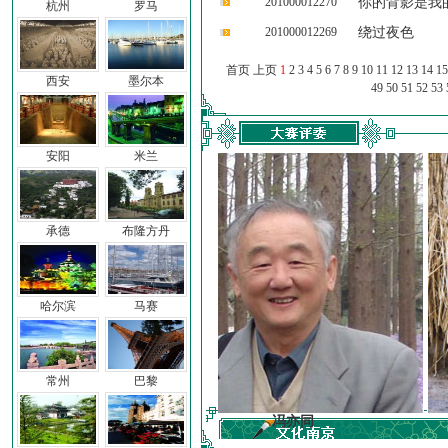
201000012270
你的背影是我
杭州
罗马
201000012269
绕过夜色
首页 上页
1
2
3
4
5
6
7
8
9
10
11
12
13
14
15
西安
墨尔本
49
50
51
52
53
安阳
米兰
承德
布隆方丹
哈尔滨
马赛
常州
巴黎
子
冯亦同