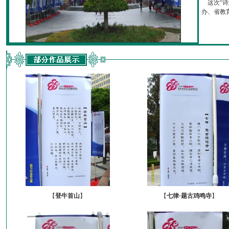
这次“诗
办、省教育厅
【
登牛首山
】
【
七律·题古鸡鸣寺
】