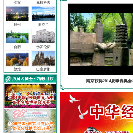
淮安
克拉科夫
郑州
奥克兰
合肥
佛罗伦萨
敦煌
巴塞罗那
南京获得2014夏季青奥