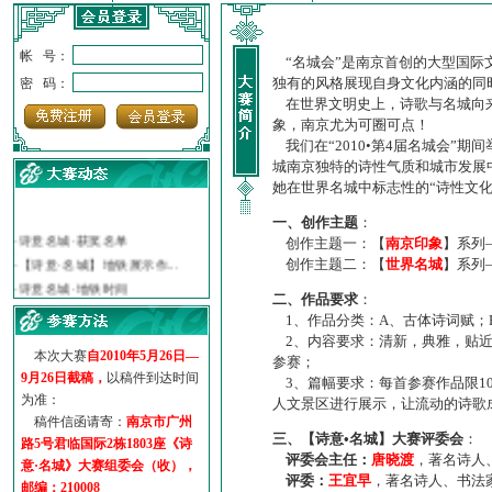
帐 号：
“名城会”是南京首创的大型国际
独有的风格展现自身文化内涵的同
密 码：
在世界文明史上，诗歌与名城向来
象，南京尤为可圈可点！
我们在“2010•第4届名城会”
城南京独特的诗性气质和城市发展
她在世界名城中标志性的“诗性文
·
诗意名城·获奖名单
一、创作主题
：
·
【诗意·名城】地铁展示作...
创作主题一：【
南京印象
】系列
·
诗意名城·地铁时间
创作主题二：【
世界名城
】系列
·
地铁完美呈现【诗意·名城...
二、作品要求
：
·
参赛作品多达5000多首
1、作品分类：A、古体诗词赋；
·
“诗意·名城”晒诗会
2、内容要求：清新，典雅，贴近
·
特别通知--致广大诗词爱好...
本次大赛
自2010年5月26日—
参赛；
9月26日截稿，
以稿件到达时间
3、篇幅要求：每首参赛作品限1
为准：
人文景区进行展示，让流动的诗歌
稿件信函请寄：
南京市广州
三、【诗意•名城】大赛评委会
：
路5号君临国际2栋1803座《诗
评委会主任：
唐晓渡
，著名诗人
意·名城》大赛组委会（收），
评委：
王宜早
，著名诗人、书法
邮编：210008