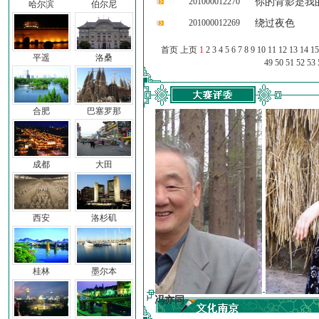
201000012270
你的背影是我
哈尔滨
伯尔尼
201000012269
绕过夜色
首页 上页
1
2
3
4
5
6
7
8
9
10
11
12
13
14
15
平遥
洛桑
49
50
51
52
53
合肥
巴塞罗那
成都
大田
西安
洛杉矶
桂林
墨尔本
冯亦同