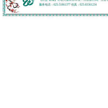
服务电话：025-51861377 传真：025-83361234