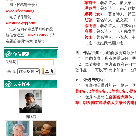
车前子
，著名诗人，散文家；
网上投稿请登录：
冯亦同
，著名诗人，南京作协
www.jsfxw.com/sg
娜夜（女）
，著名诗人，第三
电子邮件请发：
胡弦
，著名诗人，散文家，《诗
40650086@qq.com
徐明德
，著名诗人，江苏省作
江苏省内参赛选手可将作品
商震
，著名诗人，《人民文学
短信发送至：
10621199856
（请
韩东
，著名诗人、小说家，中
在题前注明“诗意·名城”）
（注：按姓氏笔画排名）
四、作品征集
：为确保参赛诗歌质
1、自由参赛：所有热爱诗歌、热
关键词:
2、邀请参赛：南京市政府在向世
歌作品——可以写“南京印象”，
类 别:
五、评选与奖励
：
1、参赛作品通过初评、复评、终
奖4名，2等奖6名，3等奖8名，提
2、优秀作品将在
全国各大媒体
车、以及南京各著名人文景区内进
唐晓渡