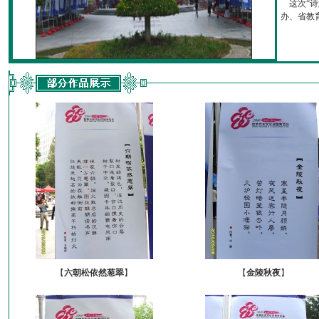
这次“诗
办、省教育厅
【
六朝松依然葱翠
】
【
金陵秋夜
】