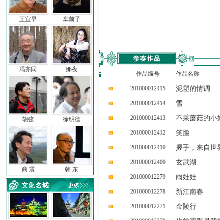
王宜早
车前子
冯亦同
娜夜
作品编号
作品名称
201000012415
泥塑的情调
201000012414
雪
201000012413
不采蘑菇的小
胡弦
徐明德
201000012412
笑脸
201000012410
握手，来自世
201000012409
玄武湖
商 震
韩 东
201000012279
雨娃娃
201000012278
新江南春
201000012271
金陵行