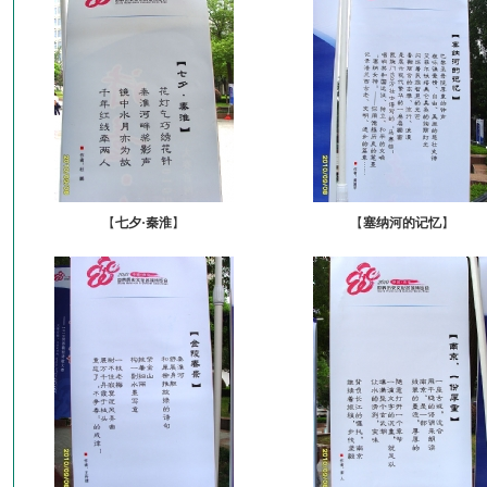
【
七夕·秦淮
】
【
塞纳河的记忆
】