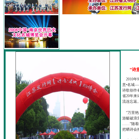
“诗
2010
意•名城—
诗歌创作
省20年
流连忘返
“万里艳
游艇破浪
……”随
把晒诗会