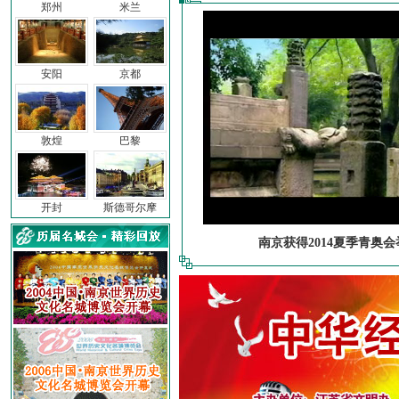
郑州
米兰
安阳
京都
敦煌
巴黎
开封
斯德哥尔摩
南京获得2014夏季青奥