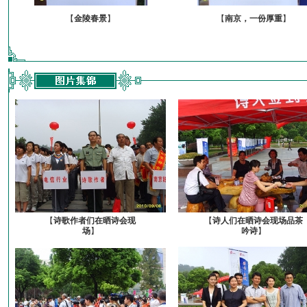
【
金陵春景
】
【
南京，一份厚重
】
【
诗歌作者们在晒诗会现
【
诗人们在晒诗会现场品茶
场
】
吟诗
】