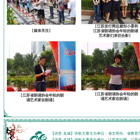
【
江苏发行网总裁邹小晏和
【
媒体关注
】
江苏省朗诵协会年轻的朗诵
艺术家们亲切合影
】
【
江苏省朗诵协会年轻的朗
【
江苏省朗诵协会年轻的朗
诵艺术家在朗诵
】
诵艺术家在朗诵
】
【诗意·名城】诗歌大赛主办单位：省文明办、省教育
【诗意·名城】诗歌大赛承办单位：江苏发行网、江苏