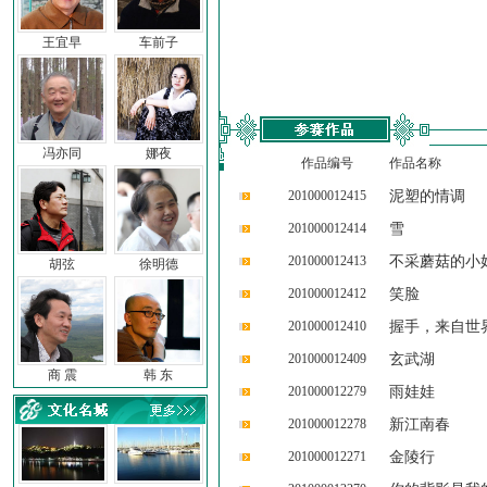
王宜早
车前子
冯亦同
娜夜
作品编号
作品名称
201000012415
泥塑的情调
201000012414
雪
201000012413
不采蘑菇的小
胡弦
徐明德
201000012412
笑脸
201000012410
握手，来自世
201000012409
玄武湖
商 震
韩 东
201000012279
雨娃娃
201000012278
新江南春
201000012271
金陵行