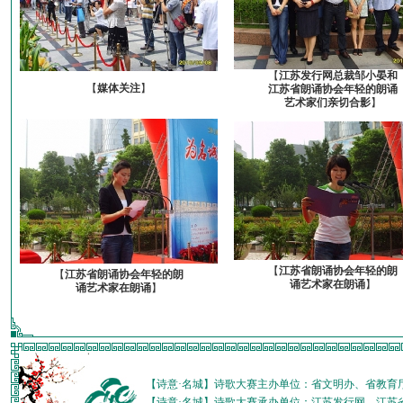
【
江苏发行网总裁邹小晏和
【
媒体关注
】
江苏省朗诵协会年轻的朗诵
艺术家们亲切合影
】
【
江苏省朗诵协会年轻的朗
【
江苏省朗诵协会年轻的朗
诵艺术家在朗诵
】
诵艺术家在朗诵
】
【诗意·名城】诗歌大赛主办单位：省文明办、省教育
【诗意·名城】诗歌大赛承办单位：江苏发行网、江苏