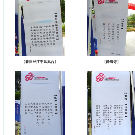
【
春日登江宁凤凰台
】
【
静海寺
】