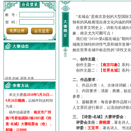
帐 号：
“名城会”是南京首创的大型国际
独有的风格展现自身文化内涵的同
密 码：
在世界文明史上，诗歌与名城向来
象，南京尤为可圈可点！
我们在“2010•第4届名城会”
城南京独特的诗性气质和城市发展
她在世界名城中标志性的“诗性文
一、创作主题
：
创作主题一：【
南京印象
】系列
创作主题二：【
世界名城
】系列
·
诗意名城·获奖名单
·
【诗意·名城】地铁展示作...
二、作品要求
：
·
诗意名城·地铁时间
1、作品分类：A、古体诗词赋；
·
地铁完美呈现【诗意·名城...
2、内容要求：清新，典雅，贴近
本次大赛
自2010年5月26日—
·
参赛作品多达5000多首
参赛；
9月26日截稿，
以稿件到达时间
3、篇幅要求：每首参赛作品限1
·
“诗意·名城”晒诗会
为准：
人文景区进行展示，让流动的诗歌
·
特别通知--致广大诗词爱好...
稿件信函请寄：
南京市广州
三、【诗意•名城】大赛评委会
：
路5号君临国际2栋1803座《诗
评委会主任：
唐晓渡
，著名诗人
意·名城》大赛组委会（收），
评委：
王宜早
，著名诗人、书法
邮编：210008