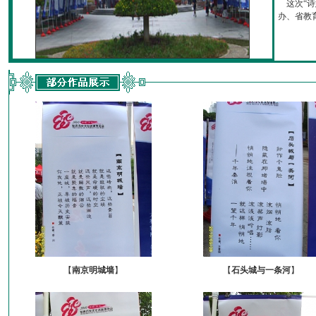
这次“诗
办、省教育厅
【
南京明城墙
】
【
石头城与一条河
】