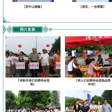
【
孙中山铜像
】
【
南京，一份厚重
】
【
诗歌作者们在晒诗会现
【
诗人们在晒诗会现场品茶
场
】
吟诗
】