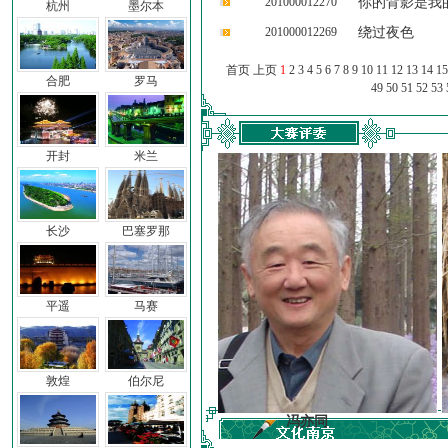
201000012270
你的背影是我
杭州
墨尔本
201000012269
绕过夜色
首页 上页
1
2
3
4
5
6
7
8
9
10
11
12
13
14
15
合肥
罗马
49
50
51
52
53
开封
米兰
长沙
巴塞罗那
平遥
马赛
敦煌
伯尔尼
前子
冯亦同