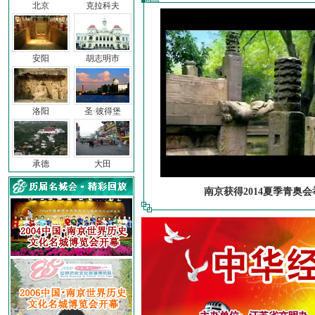
北京
克拉科夫
安阳
胡志明市
洛阳
圣·彼得堡
承德
大田
南京获得2014夏季青奥