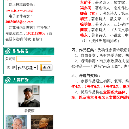
车前子
，著名诗人，散文家；
网上投稿请登录：
冯亦同
，著名诗人，南京作协
www.jsfxw.com/sg
娜夜（女）
，著名诗人，第三
电子邮件请发：
胡弦
，著名诗人，散文家，《诗
40650086@qq.com
徐明德
，著名诗人，江苏省作
江苏省内参赛选手可将作品
商震
，著名诗人，《人民文学
短信发送至：
10621199856
（请
韩东
，著名诗人、小说家，中
在题前注明“诗意·名城”）
（注：按姓氏笔画排名）
四、作品征集
：为确保参赛诗歌质
1、自由参赛：所有热爱诗歌、热
关键词:
2、邀请参赛：南京市政府在向世
歌作品——可以写“南京印象”，
类 别:
五、评选与奖励
：
1、参赛作品通过初评、复评、终
奖4名，2等奖6名，3等奖8名，提
2、优秀作品将在
全国各大媒体
车、以及南京各著名人文景区内进
唐晓渡