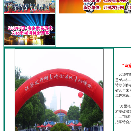
“诗
2010
意•名城—
诗歌创作
省20年
流连忘返
“万里艳
游艇破浪
……”随
把晒诗会