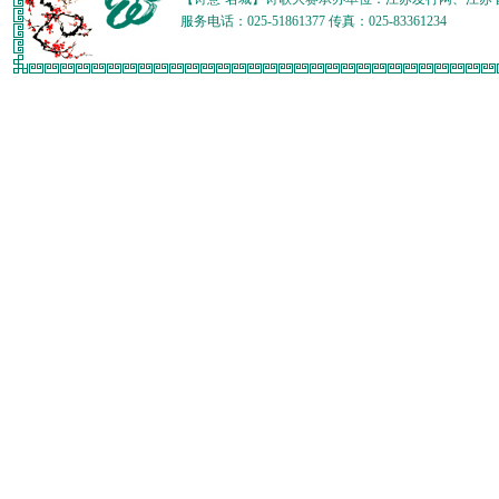
服务电话：025-51861377 传真：025-83361234