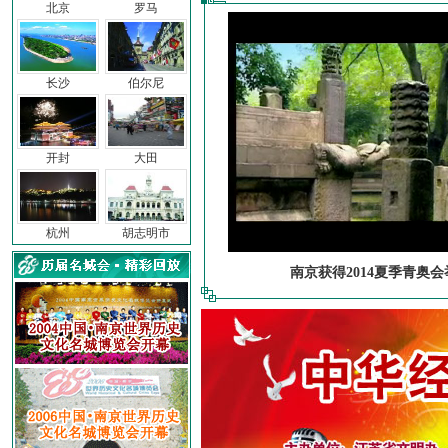
北京
罗马
长沙
伯尔尼
开封
大田
杭州
胡志明市
南京获得2014夏季青奥