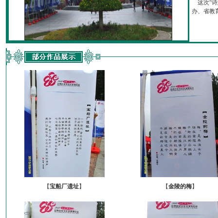
这次“诗
办、省教育厅
【
宝船厂遗址
】
【
金陵的梅
】