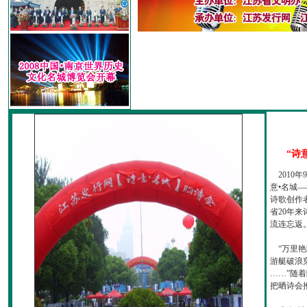
“诗
2010
意•名城—
诗歌创作
省20年
流连忘返
“万里艳
游艇破浪
……”随
把晒诗会