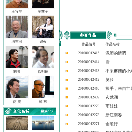
王宜早
车前子
冯亦同
娜夜
作品编号
作品名称
201000012415
泥塑的情调
201000012414
雪
201000012413
不采蘑菇的小
胡弦
徐明德
201000012412
笑脸
201000012410
握手，来自世
201000012409
玄武湖
商 震
韩 东
201000012279
雨娃娃
201000012278
新江南春
201000012271
金陵行