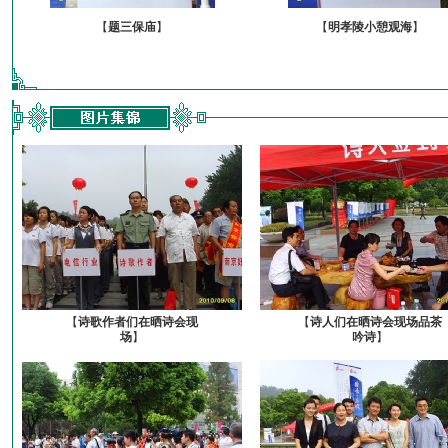
【
题三保庙
】
【
明孝陵小憩观海
】
【
诗歌作者们在晒诗会现
【
诗人们在晒诗会现场品茶
场
】
吟诗
】