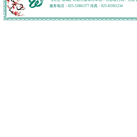
服务电话：025-51861377 传真：025-83361234