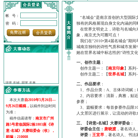
帐 号：
“名城会”是南京首创的大型国际
独有的风格展现自身文化内涵的同
密 码：
在世界文明史上，诗歌与名城向来
象，南京尤为可圈可点！
我们在“2010•第4届名城会”
城南京独特的诗性气质和城市发展
她在世界名城中标志性的“诗性文
一、创作主题
：
创作主题一：【
南京印象
】系列
创作主题二：【
世界名城
】系列
·
诗意名城·获奖名单
·
【诗意·名城】地铁展示作...
二、作品要求
：
·
诗意名城·地铁时间
1、作品分类：A、古体诗词赋；
·
地铁完美呈现【诗意·名城...
2、内容要求：清新，典雅，贴近
本次大赛
自2010年5月26日—
参赛；
·
参赛作品多达5000多首
9月26日截稿，
以稿件到达时间
3、篇幅要求：每首参赛作品限1
·
“诗意·名城”晒诗会
为准：
人文景区进行展示，让流动的诗歌
·
特别通知--致广大诗词爱好...
稿件信函请寄：
南京市广州
三、【诗意•名城】大赛评委会
：
路5号君临国际2栋1803座《诗
评委会主任：
唐晓渡
，著名诗人
意·名城》大赛组委会（收），
评委：
王宜早
，著名诗人、书法
邮编：210008