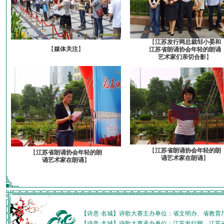
【
江苏发行网总裁邹小晏和
【
媒体关注
】
江苏省朗诵协会年轻的朗诵
艺术家们亲切合影
】
【
江苏省朗诵协会年轻的朗
【
江苏省朗诵协会年轻的朗
诵艺术家在朗诵
】
诵艺术家在朗诵
】
【诗意·名城】诗歌大赛主办单位：省文明办、省教育
【诗意·名城】诗歌大赛承办单位：江苏发行网、江苏