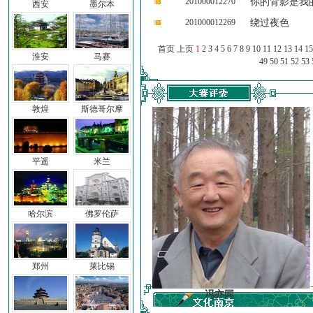
201000012270
你的背影是我
西安
墨尔本
201000012269
绕过夜色
首页 上页
1
2
3
4
5
6
7
8
9
10
11
12
13
14
15
淮安
马赛
49
50
51
52
53
敦煌
斯德哥尔摩
平遥
米兰
哈尔滨
佛罗伦萨
郑州
莱比锡
车前子
冯亦同