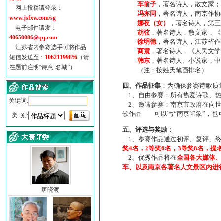
车前子
，著名诗人，散文家；
网上投稿请登录：
冯亦同
，著名诗人，南京作协
www.jsfxw.com/sg
娜夜（女）
，著名诗人，第三
电子邮件请发：
胡弦
，著名诗人，散文家，《诗
40650086@qq.com
徐明德
，著名诗人，江苏省作
江苏省内参赛选手可将作品
商震
，著名诗人，《人民文学
短信发送至：
10621199856
（请
韩东
，著名诗人、小说家，中
在题前注明“诗意·名城”）
（注：按姓氏笔画排名）
四、作品征集
：为确保参赛诗歌质
1、自由参赛：所有热爱诗歌、热
关键词:
2、邀请参赛：南京市政府在向世
歌作品——可以写“南京印象”，
类 别:
五、评选与奖励
：
1、参赛作品通过初评、复评、终
奖4名，2等奖6名，3等奖8名，提
2、优秀作品将在
全国各大媒体
车、以及南京各著名人文景区内进
唐晓渡