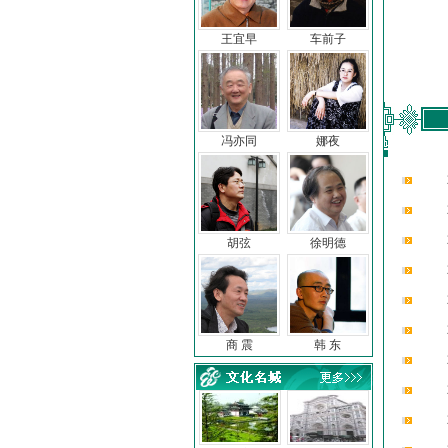
王宜早
车前子
冯亦同
娜夜
胡弦
徐明德
商 震
韩 东