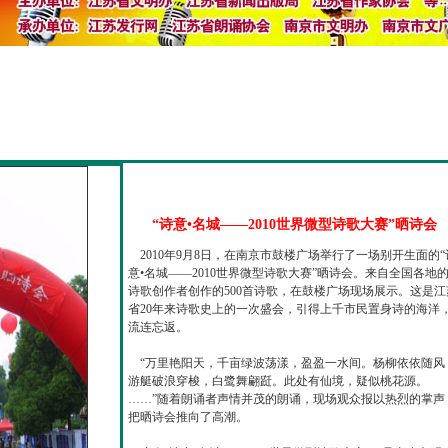
“诗意•名城——2010世界微型诗歌大赛”晒诗会
2010年9月8日，在南京市鼓楼广场举行了一场别开生面的“
意•名城——2010世界微型诗歌大赛”晒诗会。来自全国各地
诗歌创作者创作的500首诗歌，在鼓楼广场现场展示。这是江
省20年来诗歌史上的一次盛会，引得上千市民置身诗的海洋
流连忘返。
“万里艳阳天，千亩绿波荡漾，盈盈一水间。杨柳依依随风
游艇破浪穿梭，白鹭舞翩跹。此处有仙境，疑似桃花源。
……”随着朗诵者声情并茂的朗诵，现场观众报以热烈的掌声
把晒诗会推向了高潮。