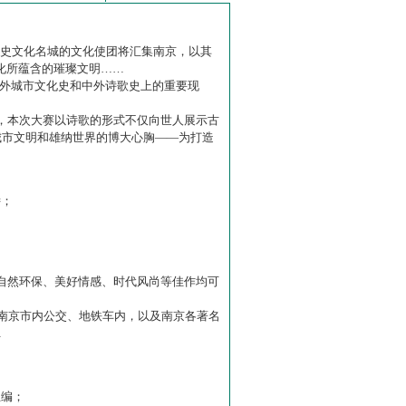
历史文化名城的文化使团将汇集南京，以其
化所蕴含的璀璨文明……
中外城市文化史和中外诗歌史上的重要现
赛】，本次大赛以诗歌的形式不仅向世人展示古
城市文明和雄纳世界的博大心胸——为打造
诗；
自然环保、美好情感、时代风尚等佳作均可
南京市内公交、地铁车内，以及南京各著名
…
主编；