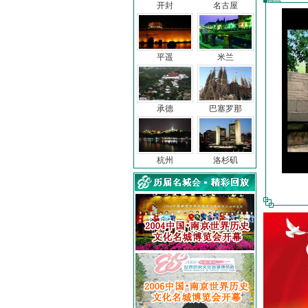
开封
名古屋
平遥
米兰
承德
巴塞罗那
杭州
洛杉矶