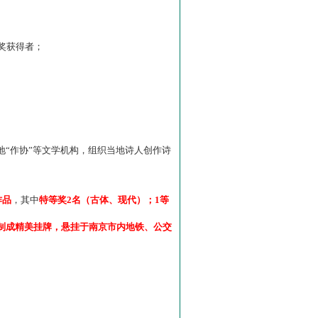
”奖获得者；
“作协”等文学机构，组织当地诗人创作诗
作品
，其中
特等奖2名（古体、现代）；1等
制成精美挂牌，悬挂于南京市内地铁、公交