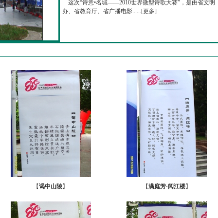
这次“诗意•名城——2010世界微型诗歌大赛”，是由省文明
办、省教育厅、省广播电影......[
更多
]
【
谒中山陵
】
【
满庭芳·阅江楼
】