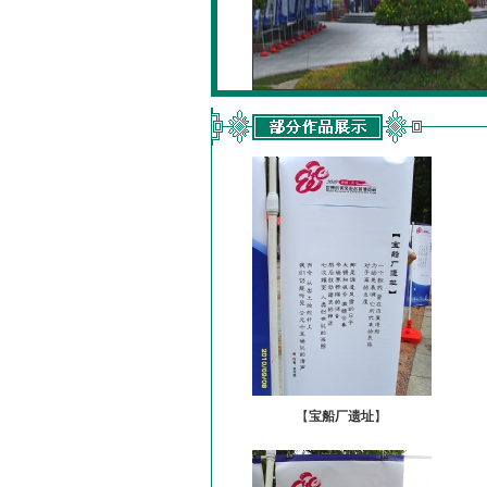
【
宝船厂遗址
】