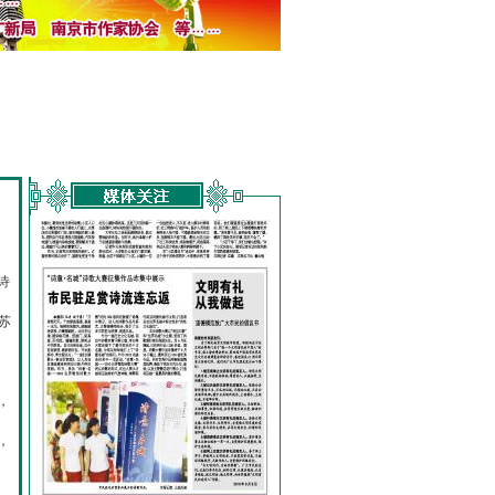
诗
的
苏
，
，
，