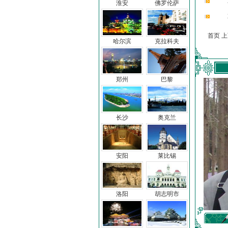
淮安
佛罗伦萨
首页 
哈尔滨
克拉科夫
郑州
巴黎
长沙
奥克兰
安阳
莱比锡
洛阳
胡志明市
车前子