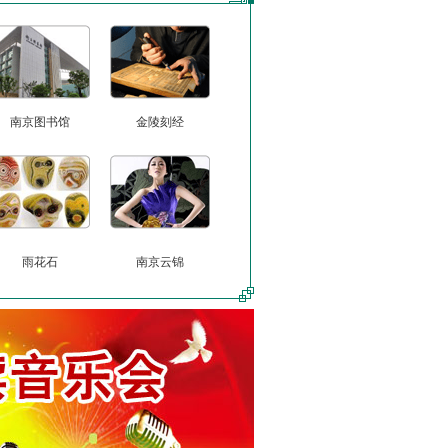
南京图书馆
金陵刻经
雨花石
南京云锦