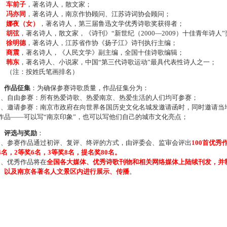
车前子
，著名诗人，散文家；
冯亦同
，著名诗人，南京作协顾问、江苏诗词协会顾问；
娜夜（女）
，著名诗人，第三届鲁迅文学优秀诗歌奖获得者；
胡弦
，著名诗人，散文家，《诗刊》“新世纪（2000—2009）十佳青年诗人
徐明德
，著名诗人，江苏省作协《扬子江》诗刊执行主编；
商震
，著名诗人，《人民文学》副主编，全国十佳诗歌编辑；
韩东
，著名诗人、小说家，中国“第三代诗歌运动”最具代表性诗人之一；
注：按姓氏笔画排名）
、作品征集
：为确保参赛诗歌质量，作品征集分为：
、自由参赛：所有热爱诗歌、热爱南京、热爱生活的人们均可参赛；
、邀请参赛：南京市政府在向世界各国历史文化名城发邀请函时，同时邀请当地
作品——可以写“南京印象”，也可以写他们自己的城市文化亮点；
、评选与奖励
：
、参赛作品通过初评、复评、终评的方式，由评委会、监审会评出
100首优秀
4名，2等奖6名，3等奖8名，提名奖80名。
、优秀作品将在
全国各大媒体、优秀诗歌刊物和相关网络媒体上陆续刊发，并
、以及南京各著名人文景区内进行展示、传播
。