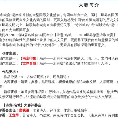
大 赛 简 介
名城会”是南京首创的大型国际文化盛会，每两年举办一次。届时，世界各国
有的风格展现自身文化内涵的同时，更深入地感受中国•南京流光溢彩的历史文
世界文明史上，诗歌与名城向来有着密切关系，“诗以城名”或“城以诗名”是
，南京尤为可圈可点！
们在“2010•第4届名城会”期间举办【诗意•名城——2010世界微型诗歌大
南京独特的诗性气质和城市发展中的人文关怀，更阐释了现代南京诗意栖居的
在世界名城中标志性的“诗性文化地位”，无疑具有影响深远的重要意义。
、创作主题
：
作主题一：【
南京印象
】系列——所有和南京有关的天、地、人、文均可入
作主题二：【
世界名城
】系列——所有被“名城会”邀请的城市均可入诗；
、作品要求
：
、作品分类：A、古体诗词赋；B、现代新诗；
、内容要求：清新，典雅，贴近现实，积极健康的描述城市发展、人居环境、
赛；
、篇幅要求：每首参赛作品限10行以内，入选作品将被制成精美挂牌，悬挂于
文景区进行展示，让流动的诗歌成为诗情画意的南京最独特的一道人文景观…
、【诗意•名城】大赛评委会
：
评委会主任：
唐晓渡
，著名诗人、评论家，作家出版社编审；
评委：
王宜早
，著名诗人、书法家。南京诗词学会副会长、《南京诗词》诗刊