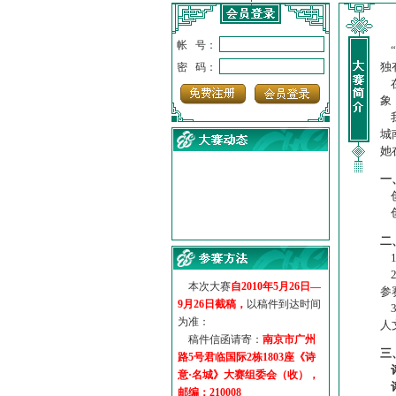
帐 号：
“
独
密 码：
在
象
我
城
她
一
创
创
·
诗意名城·获奖名单
·
【诗意·名城】地铁展示作...
二
·
诗意名城·地铁时间
1
·
地铁完美呈现【诗意·名城...
2
本次大赛
自2010年5月26日—
·
参赛作品多达5000多首
参
9月26日截稿，
以稿件到达时间
·
“诗意·名城”晒诗会
3
为准：
人
·
特别通知--致广大诗词爱好...
稿件信函请寄：
南京市广州
三
路5号君临国际2栋1803座《诗
意·名城》大赛组委会（收），
邮编：210008