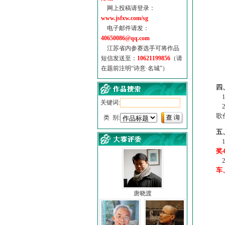
网上投稿请登录：
www.jsfxw.com/sg
电子邮件请发：
40650086@qq.com
江苏省内参赛选手可将作品
短信发送至：
10621199856
（请
在题前注明“诗意·名城”）
（
四
1
关键词:
2
歌
类 别:
五
1
奖
2
车
唐晓渡