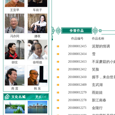
王宜早
车前子
冯亦同
娜夜
作品编号
作品名称
201000012415
泥塑的情调
201000012414
雪
201000012413
不采蘑菇的小
胡弦
徐明德
201000012412
笑脸
201000012410
握手，来自世
201000012409
玄武湖
商 震
韩 东
201000012279
雨娃娃
201000012278
新江南春
201000012271
金陵行