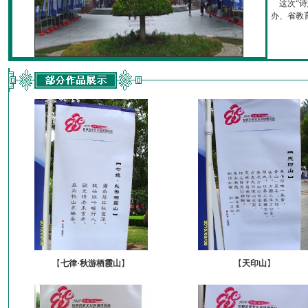
这次“诗
办、省教育厅
【
七律·秋游栖霞山
】
【
天印山
】