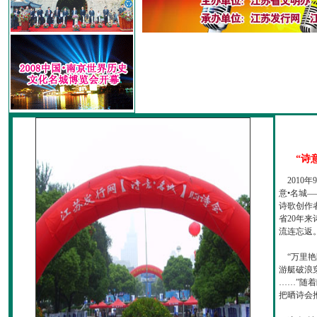
“诗
2010
意•名城—
诗歌创作
省20年
流连忘返
“万里艳
游艇破浪
……”随
把晒诗会