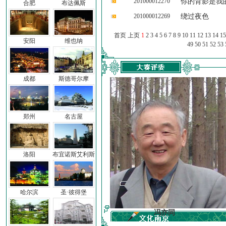
201000012270
你的背影是我
合肥
布达佩斯
201000012269
绕过夜色
首页 上页
1
2
3
4
5
6
7
8
9
10
11
12
13
14
15
安阳
维也纳
49
50
51
52
53
成都
斯德哥尔摩
郑州
名古屋
洛阳
布宜诺斯艾利斯
哈尔滨
圣·彼得堡
车前子
冯亦同