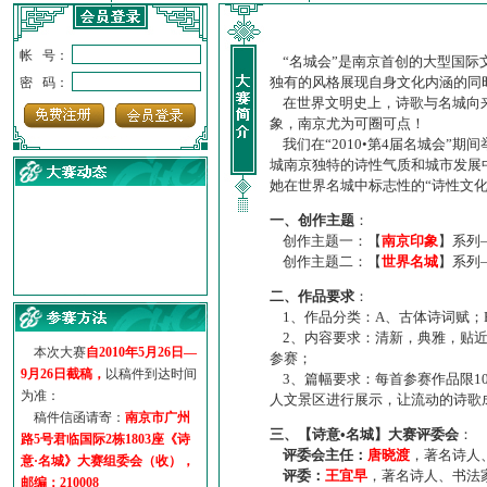
帐 号：
“名城会”是南京首创的大型国际
独有的风格展现自身文化内涵的同
密 码：
在世界文明史上，诗歌与名城向来
象，南京尤为可圈可点！
我们在“2010•第4届名城会”
城南京独特的诗性气质和城市发展
她在世界名城中标志性的“诗性文
一、创作主题
：
创作主题一：【
南京印象
】系列
创作主题二：【
世界名城
】系列
·
诗意名城·获奖名单
二、作品要求
：
·
【诗意·名城】地铁展示作...
1、作品分类：A、古体诗词赋；
·
诗意名城·地铁时间
2、内容要求：清新，典雅，贴近
·
地铁完美呈现【诗意·名城...
本次大赛
自2010年5月26日—
参赛；
·
参赛作品多达5000多首
9月26日截稿，
以稿件到达时间
3、篇幅要求：每首参赛作品限1
·
“诗意·名城”晒诗会
为准：
人文景区进行展示，让流动的诗歌
·
特别通知--致广大诗词爱好...
稿件信函请寄：
南京市广州
三、【诗意•名城】大赛评委会
：
路5号君临国际2栋1803座《诗
评委会主任：
唐晓渡
，著名诗人
意·名城》大赛组委会（收），
评委：
王宜早
，著名诗人、书法
邮编：210008