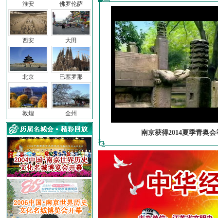
淮安
佛罗伦萨
西安
大田
北京
巴塞罗那
敦煌
全州
南京获得2014夏季青奥