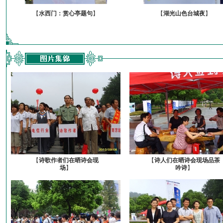
【
水西门：赏心亭题句
】
【
湖光山色台城夜
】
【
诗歌作者们在晒诗会现
【
诗人们在晒诗会现场品茶
场
】
吟诗
】