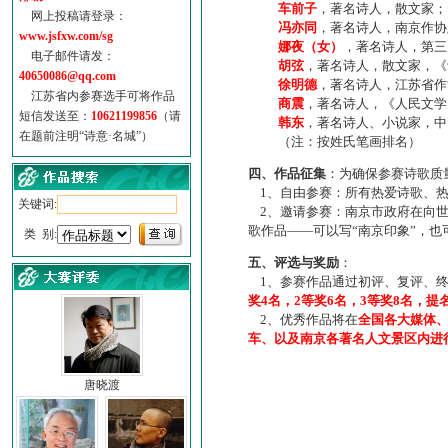
车前子
，著名诗人，散文家；
网上投稿请登录：
冯亦同
，著名诗人，南京作协
www.jsfxw.com/sg
娜夜（女）
，著名诗人，第三
电子邮件请发：
胡弦
，著名诗人，散文家，《诗
40650086@qq.com
徐明德
，著名诗人，江苏省作
江苏省内参赛选手可将作品
商震
，著名诗人，《人民文学
短信发送至：
10621199856
（请
韩东
，著名诗人、小说家，中
在题前注明“诗意·名城”）
（注：按姓氏笔画排名）
四、作品征集
：为确保参赛诗歌质
1、自由参赛：所有热爱诗歌、热
关键词:
2、邀请参赛：南京市政府在向世
歌作品——可以写“南京印象”，
类 别:
五、评选与奖励
：
1、参赛作品通过初评、复评、终
奖4名，2等奖6名，3等奖8名，提
2、优秀作品将在
全国各大媒体
车、以及南京各著名人文景区内进
唐晓渡