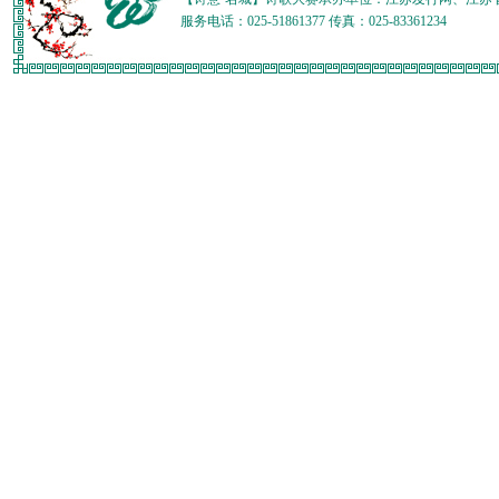
服务电话：025-51861377 传真：025-83361234