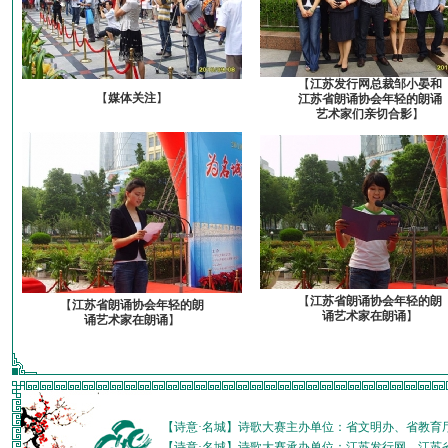
【
江苏发行网总裁邹小晏和
【
媒体关注
】
江苏省朗诵协会年轻的朗诵
艺术家们亲切合影
】
【
江苏省朗诵协会年轻的朗
【
江苏省朗诵协会年轻的朗
诵艺术家在朗诵
】
诵艺术家在朗诵
】
【诗意·名城】诗歌大赛主办单位：省文明办、省教育
【诗意·名城】诗歌大赛承办单位：江苏发行网、江苏