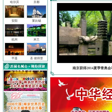
哈尔滨
京都
安阳
莱比锡
杭州
米兰
平遥
圣·彼得堡
南京获得2014夏季青奥