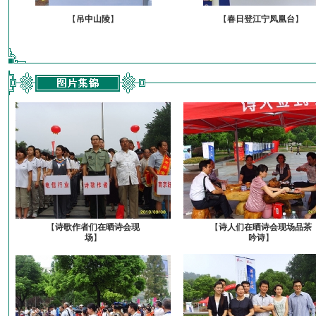
【
吊中山陵
】
【
春日登江宁凤凰台
】
【
诗歌作者们在晒诗会现
【
诗人们在晒诗会现场品茶
场
】
吟诗
】