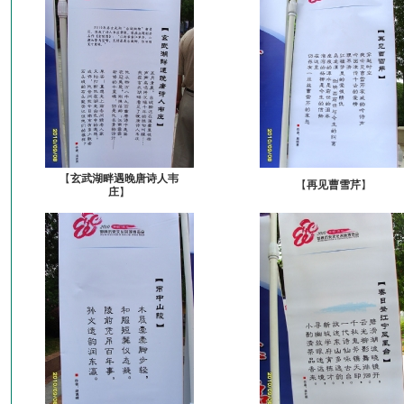
【
玄武湖畔遇晚唐诗人韦
【
再见曹雪芹
】
庄
】