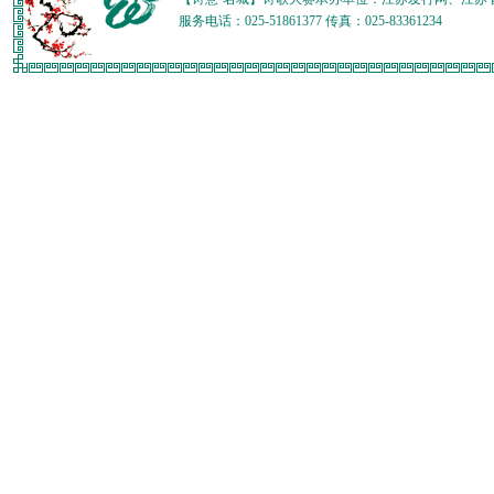
服务电话：025-51861377 传真：025-83361234