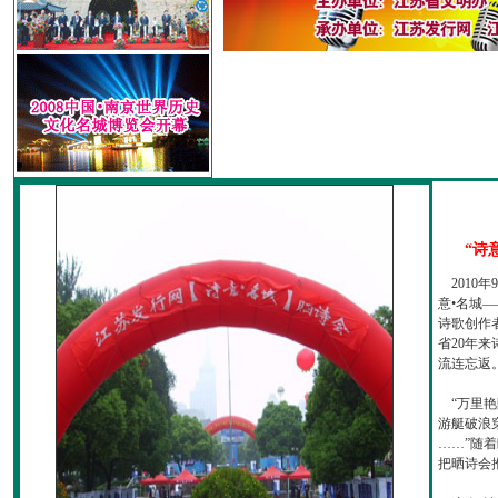
“诗
2010
意•名城—
诗歌创作
省20年
流连忘返
“万里艳
游艇破浪
……”随
把晒诗会