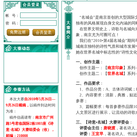
帐 号：
“名城会”是南京首创的大型国际
独有的风格展现自身文化内涵的同
密 码：
在世界文明史上，诗歌与名城向来
象，南京尤为可圈可点！
我们在“2010•第4届名城会”
城南京独特的诗性气质和城市发展
她在世界名城中标志性的“诗性文
一、创作主题
：
创作主题一：【
南京印象
】系列
创作主题二：【
世界名城
】系列
·
诗意名城·获奖名单
二、作品要求
：
·
【诗意·名城】地铁展示作...
1、作品分类：A、古体诗词赋；
·
诗意名城·地铁时间
2、内容要求：清新，典雅，贴近
·
地铁完美呈现【诗意·名城...
本次大赛
自2010年5月26日—
参赛；
·
参赛作品多达5000多首
9月26日截稿，
以稿件到达时间
3、篇幅要求：每首参赛作品限1
·
“诗意·名城”晒诗会
为准：
人文景区进行展示，让流动的诗歌
·
特别通知--致广大诗词爱好...
稿件信函请寄：
南京市广州
三、【诗意•名城】大赛评委会
：
路5号君临国际2栋1803座《诗
评委会主任：
唐晓渡
，著名诗人
意·名城》大赛组委会（收），
评委：
王宜早
，著名诗人、书法
邮编：210008