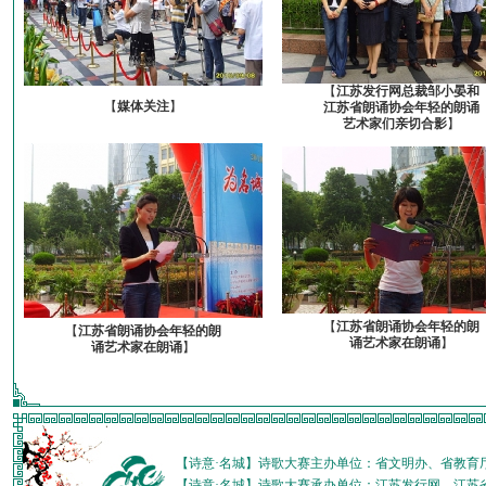
【
江苏发行网总裁邹小晏和
【
媒体关注
】
江苏省朗诵协会年轻的朗诵
艺术家们亲切合影
】
【
江苏省朗诵协会年轻的朗
【
江苏省朗诵协会年轻的朗
诵艺术家在朗诵
】
诵艺术家在朗诵
】
【诗意·名城】诗歌大赛主办单位：省文明办、省教育
【诗意·名城】诗歌大赛承办单位：江苏发行网、江苏