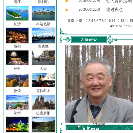
201000012270
你的背影是我
丽江
洛杉矶
201000012269
绕过夜色
首页 上页
1
2
3
4
5
6
7
8
9
10
11
12
13
14
15
长沙
布达佩斯
49
50
51
52
53
成都
奥克兰
开封
大田
敦煌
克拉科夫
常州
巴塞罗那
车前子
冯亦同