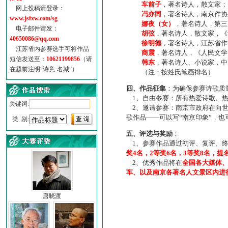
车前子
，著名诗人，散文家；
网上投稿请登录：
冯亦同
，著名诗人，南京作协
www.jsfxw.com/sg
娜夜（女）
，著名诗人，第三
电子邮件请发：
胡弦
，著名诗人，散文家，《诗
40650086@qq.com
徐明德
，著名诗人，江苏省作
江苏省内参赛选手可将作品
商震
，著名诗人，《人民文学
短信发送至：
10621199856
（请
韩东
，著名诗人、小说家，中
在题前注明“诗意·名城”）
（注：按姓氏笔画排名）
四、作品征集
：为确保参赛诗歌质
1、自由参赛：所有热爱诗歌、热
关键词:
2、邀请参赛：南京市政府在向世
歌作品——可以写“南京印象”，
类 别:
五、评选与奖励
：
1、参赛作品通过初评、复评、终
奖4名，2等奖6名，3等奖8名，提
2、优秀作品将在
全国各大媒体
车、以及南京各著名人文景区内进
唐晓渡