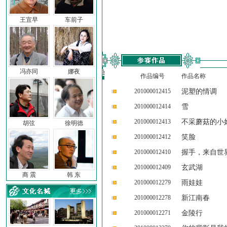
王宜早
车前子
冯亦同
娜夜
作品编号
作品名称
201000012415
泥塑的情调
201000012414
雪
201000012413
不采蘑菇的小
胡弦
徐明德
201000012412
笑脸
201000012410
握手，来自世
201000012409
玄武湖
商 震
韩 东
201000012279
雨娃娃
201000012278
新江南春
201000012271
金陵行