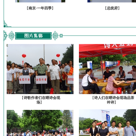
【
南京·一年四季
】
【
总统府
】
【
诗歌作者们在晒诗会现
【
诗人们在晒诗会现场品茶
场
】
吟诗
】