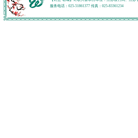
服务电话：025-51861377 传真：025-83361234