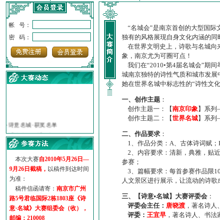
帐 号：
“名城会”是南京首创的大型国际
独有的风格展现自身文化内涵的同
密 码：
在世界文明史上，诗歌与名城向来
象，南京尤为可圈可点！
我们在“2010•第4届名城会”
城南京独特的诗性气质和城市发展
她在世界名城中标志性的“诗性文
一、创作主题
：
创作主题一：【
南京印象
】系列
·
诗意名城·获奖名单
创作主题二：【
世界名城
】系列
·
【诗意·名城】地铁展示作...
二、作品要求
：
·
诗意名城·地铁时间
1、作品分类：A、古体诗词赋；
·
地铁完美呈现【诗意·名城...
2、内容要求：清新，典雅，贴近
·
参赛作品多达5000多首
本次大赛
自2010年5月26日—
参赛；
·
“诗意·名城”晒诗会
9月26日截稿，
以稿件到达时间
3、篇幅要求：每首参赛作品限1
·
特别通知--致广大诗词爱好...
为准：
人文景区进行展示，让流动的诗歌
稿件信函请寄：
南京市广州
三、【诗意•名城】大赛评委会
：
路5号君临国际2栋1803座《诗
评委会主任：
唐晓渡
，著名诗人
意·名城》大赛组委会（收），
评委：
王宜早
，著名诗人、书法
邮编：210008