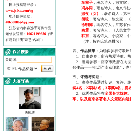
车前子
，著名诗人，散文家；
网上投稿请登录：
冯亦同
，著名诗人，南京作协
www.jsfxw.com/sg
娜夜（女）
，著名诗人，第三
电子邮件请发：
胡弦
，著名诗人，散文家，《诗
40650086@qq.com
徐明德
，著名诗人，江苏省作
江苏省内参赛选手可将作品
商震
，著名诗人，《人民文学
短信发送至：
10621199856
（请
韩东
，著名诗人、小说家，中
在题前注明“诗意·名城”）
（注：按姓氏笔画排名）
四、作品征集
：为确保参赛诗歌质
1、自由参赛：所有热爱诗歌、热
关键词:
2、邀请参赛：南京市政府在向世
歌作品——可以写“南京印象”，
类 别:
五、评选与奖励
：
1、参赛作品通过初评、复评、终
奖4名，2等奖6名，3等奖8名，提
2、优秀作品将在
全国各大媒体
车、以及南京各著名人文景区内进
唐晓渡