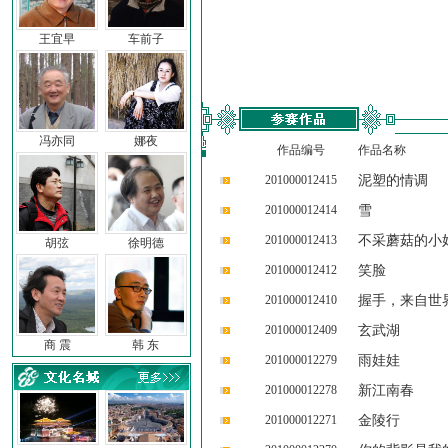
王宜早
车前子
冯亦同
娜夜
作品编号
作品名称
201000012415
泥塑的情调
201000012414
雪
201000012413
不采蘑菇的小
胡弦
徐明德
201000012412
笑脸
201000012410
握手，来自世
201000012409
玄武湖
商 震
韩 东
201000012279
雨娃娃
201000012278
新江南春
201000012271
金陵行