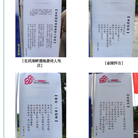
【
玄武湖畔遇晚唐诗人韦
【
金陵怀古
】
庄
】