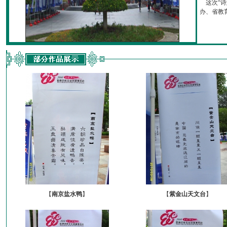
这次“诗
办、省教育厅
【
南京盐水鸭
】
【
紫金山天文台
】