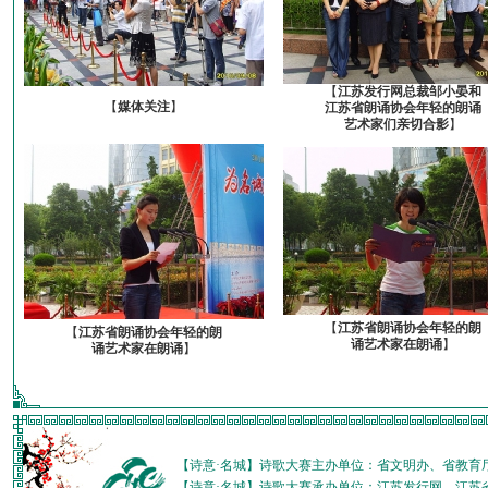
【
江苏发行网总裁邹小晏和
【
媒体关注
】
江苏省朗诵协会年轻的朗诵
艺术家们亲切合影
】
【
江苏省朗诵协会年轻的朗
【
江苏省朗诵协会年轻的朗
诵艺术家在朗诵
】
诵艺术家在朗诵
】
【诗意·名城】诗歌大赛主办单位：省文明办、省教育
【诗意·名城】诗歌大赛承办单位：江苏发行网、江苏