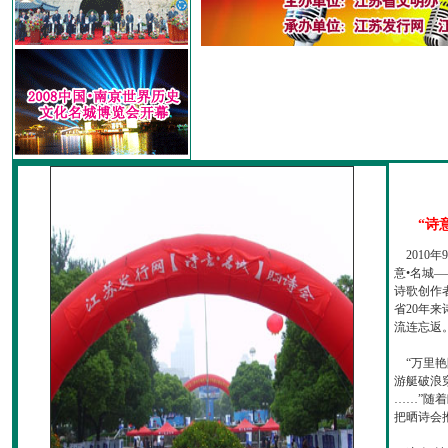
“诗
2010
意•名城—
诗歌创作
省20年
流连忘返
“万里艳
游艇破浪
……”随
把晒诗会