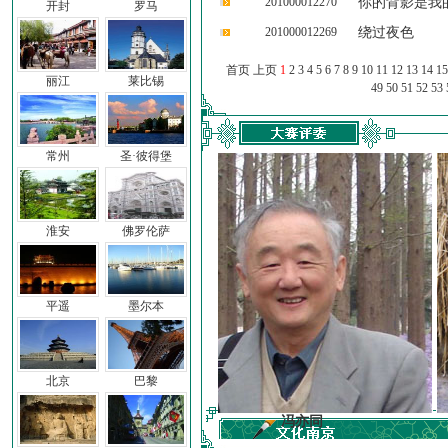
201000012270
你的背影是我
开封
罗马
201000012269
绕过夜色
首页 上页
1
2
3
4
5
6
7
8
9
10
11
12
13
14
15
丽江
莱比锡
49
50
51
52
53
常州
圣·彼得堡
淮安
佛罗伦萨
平遥
墨尔本
北京
巴黎
前子
冯亦同