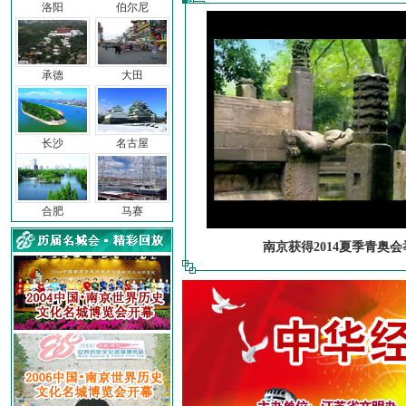
洛阳
伯尔尼
承德
大田
长沙
名古屋
合肥
马赛
南京获得2014夏季青奥