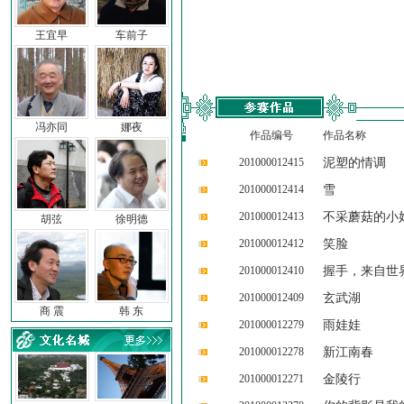
王宜早
车前子
冯亦同
娜夜
作品编号
作品名称
201000012415
泥塑的情调
201000012414
雪
201000012413
不采蘑菇的小
胡弦
徐明德
201000012412
笑脸
201000012410
握手，来自世
201000012409
玄武湖
商 震
韩 东
201000012279
雨娃娃
201000012278
新江南春
201000012271
金陵行