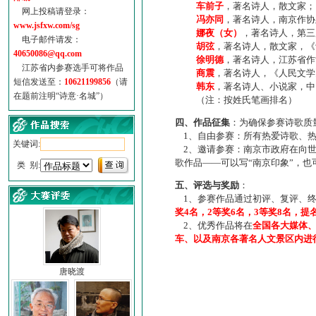
车前子
，著名诗人，散文家；
网上投稿请登录：
冯亦同
，著名诗人，南京作协
www.jsfxw.com/sg
娜夜（女）
，著名诗人，第三
电子邮件请发：
胡弦
，著名诗人，散文家，《诗
40650086@qq.com
徐明德
，著名诗人，江苏省作
江苏省内参赛选手可将作品
商震
，著名诗人，《人民文学
短信发送至：
10621199856
（请
韩东
，著名诗人、小说家，中
在题前注明“诗意·名城”）
（注：按姓氏笔画排名）
四、作品征集
：为确保参赛诗歌质
1、自由参赛：所有热爱诗歌、热
关键词:
2、邀请参赛：南京市政府在向世
歌作品——可以写“南京印象”，
类 别:
五、评选与奖励
：
1、参赛作品通过初评、复评、终
奖4名，2等奖6名，3等奖8名，提
2、优秀作品将在
全国各大媒体
车、以及南京各著名人文景区内进
唐晓渡