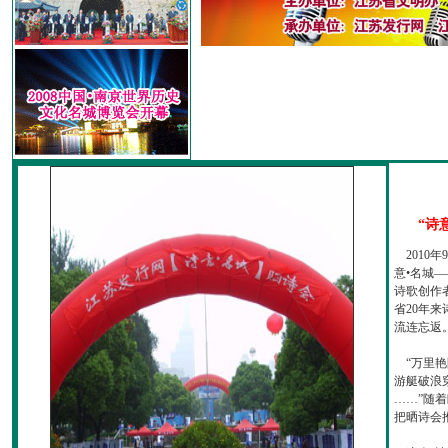
“诗
2010
意•名城—
诗歌创作
省20年
流连忘返
“万里艳
游艇破浪
……”随
把晒诗会