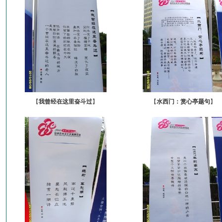
【
我曾经在这里奋斗过
】
【
水西门：赏心亭题句
】