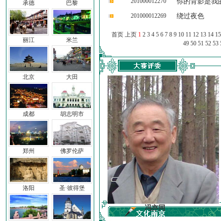
201000012270
你的背影是我
承德
巴黎
201000012269
绕过夜色
首页 上页
1
2
3
4
5
6
7
8
9
10
11
12
13
14
15
丽江
米兰
49
50
51
52
53
北京
大田
成都
胡志明市
郑州
佛罗伦萨
洛阳
圣·彼得堡
车前子
冯亦同