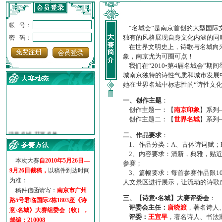
帐 号：
“名城会”是南京首创的大型国际
独有的风格展现自身文化内涵的同
密 码：
在世界文明史上，诗歌与名城向来
象，南京尤为可圈可点！
我们在“2010•第4届名城会”
城南京独特的诗性气质和城市发展
她在世界名城中标志性的“诗性文
一、创作主题
：
创作主题一：【
南京印象
】系列
创作主题二：【
世界名城
】系列
·
诗意名城·获奖名单
·
【诗意·名城】地铁展示作...
二、作品要求
：
·
诗意名城·地铁时间
1、作品分类：A、古体诗词赋；
2、内容要求：清新，典雅，贴近
·
地铁完美呈现【诗意·名城...
本次大赛
自2010年5月26日—
参赛；
·
参赛作品多达5000多首
9月26日截稿，
以稿件到达时间
3、篇幅要求：每首参赛作品限1
·
“诗意·名城”晒诗会
为准：
人文景区进行展示，让流动的诗歌
·
特别通知--致广大诗词爱好...
稿件信函请寄：
南京市广州
三、【诗意•名城】大赛评委会
：
路5号君临国际2栋1803座《诗
评委会主任：
唐晓渡
，著名诗人
意·名城》大赛组委会（收），
评委：
王宜早
，著名诗人、书法
邮编：210008