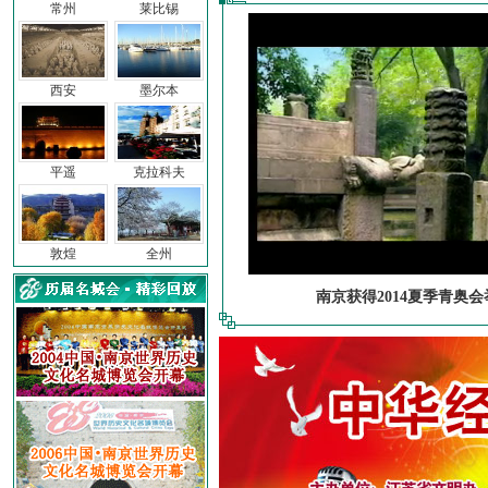
常州
莱比锡
西安
墨尔本
平遥
克拉科夫
敦煌
全州
南京获得2014夏季青奥