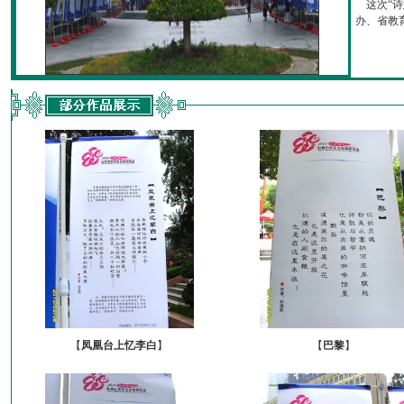
这次“诗
办、省教育厅
【
凤凰台上忆李白
】
【
巴黎
】