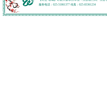
服务电话：025-51861377 传真：025-83361234