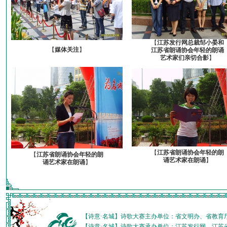
【
江苏发行网总裁邹小晏和
【
媒体关注
】
江苏省朗诵协会年轻的朗诵
艺术家们亲切合影
】
【
江苏省朗诵协会年轻的朗
【
江苏省朗诵协会年轻的朗
诵艺术家在朗诵
】
诵艺术家在朗诵
】
【诗意·名城】诗歌大赛主办单位：省文明办、省教育
【诗意·名城】诗歌大赛承办单位：江苏发行网、江苏