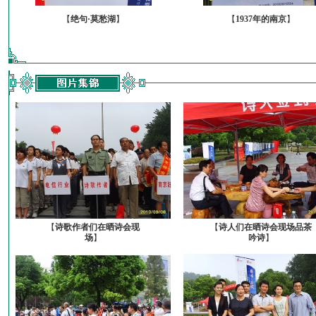
【
绝句·莫愁湖
】
【
1937年的南京
】
【
诗歌作者们在晒诗会现
【
诗人们在晒诗会现场品茶
场
】
吟诗
】