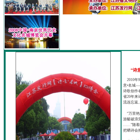
“诗
2010
意•名城—
诗歌创作
省20年
流连忘返
“万里艳
游艇破浪
……”随
把晒诗会