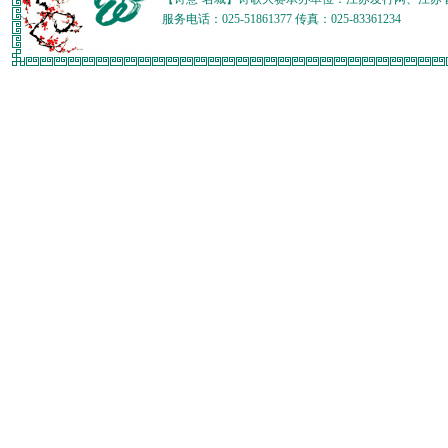
服务电话：025-51861377 传真：025-83361234