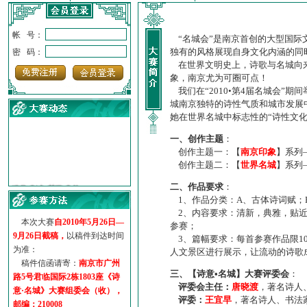
帐 号：
“名城会”是南京首创的大型国际
独有的风格展现自身文化内涵的同
密 码：
在世界文明史上，诗歌与名城向来
象，南京尤为可圈可点！
我们在“2010•第4届名城会”
城南京独特的诗性气质和城市发展
她在世界名城中标志性的“诗性文
一、创作主题
：
创作主题一：【
南京印象
】系列
创作主题二：【
世界名城
】系列
·
诗意名城·获奖名单
二、作品要求
：
·
【诗意·名城】地铁展示作...
1、作品分类：A、古体诗词赋；
·
诗意名城·地铁时间
2、内容要求：清新，典雅，贴近
·
地铁完美呈现【诗意·名城...
本次大赛
自2010年5月26日—
参赛；
·
参赛作品多达5000多首
9月26日截稿，
以稿件到达时间
3、篇幅要求：每首参赛作品限1
·
“诗意·名城”晒诗会
为准：
人文景区进行展示，让流动的诗歌
·
特别通知--致广大诗词爱好...
稿件信函请寄：
南京市广州
三、【诗意•名城】大赛评委会
：
路5号君临国际2栋1803座《诗
评委会主任：
唐晓渡
，著名诗人
意·名城》大赛组委会（收），
评委：
王宜早
，著名诗人、书法
邮编：210008