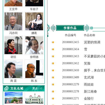
王宜早
车前子
冯亦同
娜夜
作品编号
作品名称
201000012415
泥塑的情调
201000012414
雪
201000012413
不采蘑菇的小
胡弦
徐明德
201000012412
笑脸
201000012410
握手，来自世
201000012409
玄武湖
商 震
韩 东
201000012279
雨娃娃
201000012278
新江南春
201000012271
金陵行