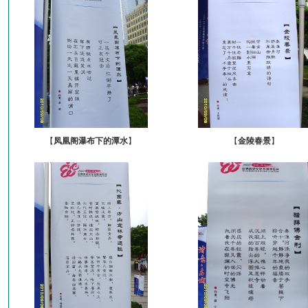
【
凤凰阁瀑布下的潭水
】
【
金陵春景
】