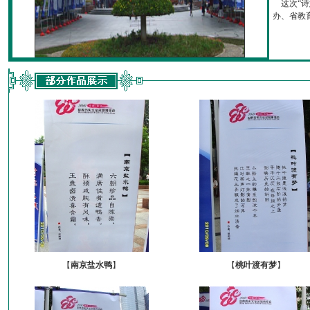
这次“诗
办、省教育厅
【
南京盐水鸭
】
【
桃叶渡有梦
】