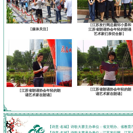
【
江苏发行网总裁邹小晏和
【
媒体关注
】
江苏省朗诵协会年轻的朗诵
艺术家们亲切合影
】
【
江苏省朗诵协会年轻的朗
【
江苏省朗诵协会年轻的朗
诵艺术家在朗诵
】
诵艺术家在朗诵
】
【诗意·名城】诗歌大赛主办单位：省文明办、省教育
【诗意·名城】诗歌大赛承办单位：江苏发行网、江苏