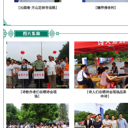
【
沁园春·方山定林寺远眺
】
【
瞻拜佛舍利
】
【
诗歌作者们在晒诗会现
【
诗人们在晒诗会现场品茶
场
】
吟诗
】