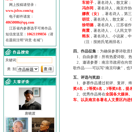
车前子
，著名诗人，散文家；
网上投稿请登录：
冯亦同
，著名诗人，南京作协
www.jsfxw.com/sg
娜夜（女）
，著名诗人，第三
电子邮件请发：
胡弦
，著名诗人，散文家，《诗
40650086@qq.com
徐明德
，著名诗人，江苏省作
江苏省内参赛选手可将作品
商震
，著名诗人，《人民文学
短信发送至：
10621199856
（请
韩东
，著名诗人、小说家，中
在题前注明“诗意·名城”）
（注：按姓氏笔画排名）
四、作品征集
：为确保参赛诗歌质
1、自由参赛：所有热爱诗歌、热
关键词:
2、邀请参赛：南京市政府在向世
歌作品——可以写“南京印象”，
类 别:
五、评选与奖励
：
1、参赛作品通过初评、复评、终
奖4名，2等奖6名，3等奖8名，提
2、优秀作品将在
全国各大媒体
车、以及南京各著名人文景区内进
唐晓渡