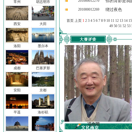
201000012270
你的背影是我
常州
胡志明市
201000012269
绕过夜色
首页 上页
1
2
3
4
5
6
7
8
9
10
11
12
13
14
15
西安
大田
49
50
51
52
53
洛阳
墨尔本
成都
巴塞罗那
安阳
京都
平遥
洛杉矶
车前子
冯亦同