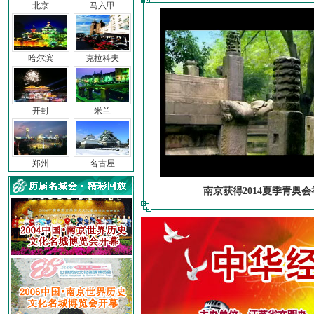
北京
马六甲
哈尔滨
克拉科夫
开封
米兰
郑州
名古屋
南京获得2014夏季青奥