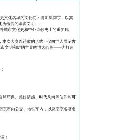
历史文化名城的文化使团将汇集南京，以其
化所蕴含的璀璨文明……
中外城市文化史和中外诗歌史上的重要现
赛】，本次大赛以诗歌的形式不仅向世人展示古
城市文明和雄纳世界的博大心胸——为打造
诗；
自然环保、美好情感、时代风尚等佳作均可
南京市内公交、地铁车内，以及南京各著名
…
主编；