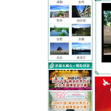
成都
全州
常州
伯尔尼
合肥
京都
北京
奥克兰