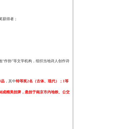
”奖获得者；
“作协”等文学机构，组织当地诗人创作诗
作品
，其中
特等奖2名（古体、现代）；1等
制成精美挂牌，悬挂于南京市内地铁、公交