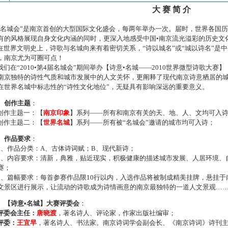
大 赛 简 介
名城会”是南京首创的大型国际文化盛会，每两年举办一次。届时，世界各国
有的风格展现自身文化内涵的同时，更深入地感受中国•南京流光溢彩的历史文
世界文明史上，诗歌与名城向来有着密切关系，“诗以城名”或“城以诗名”是
，南京尤为可圈可点！
们在“2010•第4届名城会”期间举办【诗意•名城——2010世界微型诗歌大
南京独特的诗性气质和城市发展中的人文关怀，更阐释了现代南京诗意栖居的
在世界名城中标志性的“诗性文化地位”，无疑具有影响深远的重要意义。
、创作主题
：
作主题一：【
南京印象
】系列——所有和南京有关的天、地、人、文均可入
作主题二：【
世界名城
】系列——所有被“名城会”邀请的城市均可入诗；
、作品要求
：
、作品分类：A、古体诗词赋；B、现代新诗；
、内容要求：清新，典雅，贴近现实，积极健康的描述城市发展、人居环境、
赛；
、篇幅要求：每首参赛作品限10行以内，入选作品将被制成精美挂牌，悬挂于
文景区进行展示，让流动的诗歌成为诗情画意的南京最独特的一道人文景观…
、【诗意•名城】大赛评委会
：
评委会主任：
唐晓渡
，著名诗人、评论家，作家出版社编审；
评委：
王宜早
，著名诗人、书法家。南京诗词学会副会长、《南京诗词》诗刊