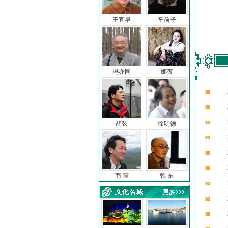
王宜早
车前子
冯亦同
娜夜
胡弦
徐明德
商 震
韩 东