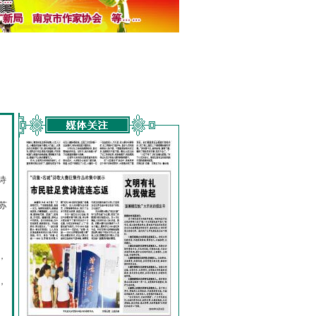
诗
的
苏
，
，
，