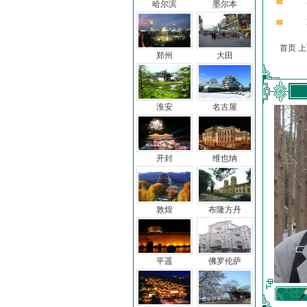
哈尔滨
墨尔本
首页 
郑州
大田
淮安
名古屋
开封
维也纳
敦煌
布隆方丹
平遥
佛罗伦萨
车前子