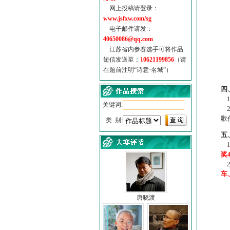
网上投稿请登录：
www.jsfxw.com/sg
电子邮件请发：
40650086@qq.com
江苏省内参赛选手可将作品
短信发送至：
10621199856
（请
在题前注明“诗意·名城”）
（
四
1
关键词:
2
歌
类 别:
五
1
奖
2
车
唐晓渡