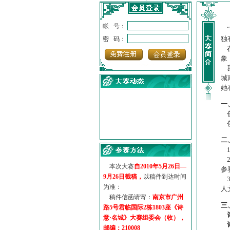
帐 号：
“
独
密 码：
在
象
我
城
她
一
创
创
·
诗意名城·获奖名单
二
·
【诗意·名城】地铁展示作...
1
·
诗意名城·地铁时间
2
·
地铁完美呈现【诗意·名城...
本次大赛
自2010年5月26日—
参
·
参赛作品多达5000多首
9月26日截稿，
以稿件到达时间
3
·
“诗意·名城”晒诗会
为准：
人
·
特别通知--致广大诗词爱好...
稿件信函请寄：
南京市广州
三
路5号君临国际2栋1803座《诗
意·名城》大赛组委会（收），
邮编：210008