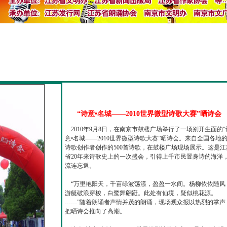
“诗意•名城——2010世界微型诗歌大赛”晒诗会
2010年9月8日，在南京市鼓楼广场举行了一场别开生面的“
意•名城——2010世界微型诗歌大赛”晒诗会。来自全国各地
诗歌创作者创作的500首诗歌，在鼓楼广场现场展示。这是江
省20年来诗歌史上的一次盛会，引得上千市民置身诗的海洋
流连忘返。
“万里艳阳天，千亩绿波荡漾，盈盈一水间。杨柳依依随风
游艇破浪穿梭，白鹭舞翩跹。此处有仙境，疑似桃花源。
……”随着朗诵者声情并茂的朗诵，现场观众报以热烈的掌声
把晒诗会推向了高潮。