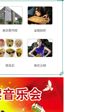
南京图书馆
金陵刻经
雨花石
南京云锦