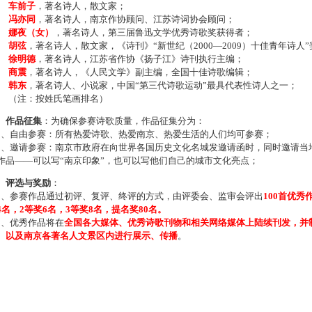
车前子
，著名诗人，散文家；
冯亦同
，著名诗人，南京作协顾问、江苏诗词协会顾问；
娜夜（女）
，著名诗人，第三届鲁迅文学优秀诗歌奖获得者；
胡弦
，著名诗人，散文家，《诗刊》“新世纪（2000—2009）十佳青年诗人
徐明德
，著名诗人，江苏省作协《扬子江》诗刊执行主编；
商震
，著名诗人，《人民文学》副主编，全国十佳诗歌编辑；
韩东
，著名诗人、小说家，中国“第三代诗歌运动”最具代表性诗人之一；
注：按姓氏笔画排名）
、作品征集
：为确保参赛诗歌质量，作品征集分为：
、自由参赛：所有热爱诗歌、热爱南京、热爱生活的人们均可参赛；
、邀请参赛：南京市政府在向世界各国历史文化名城发邀请函时，同时邀请当地
作品——可以写“南京印象”，也可以写他们自己的城市文化亮点；
、评选与奖励
：
、参赛作品通过初评、复评、终评的方式，由评委会、监审会评出
100首优秀
4名，2等奖6名，3等奖8名，提名奖80名。
、优秀作品将在
全国各大媒体、优秀诗歌刊物和相关网络媒体上陆续刊发，并
、以及南京各著名人文景区内进行展示、传播
。