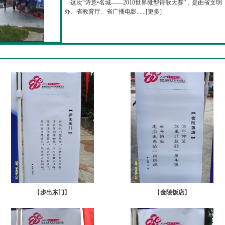
这次“诗意•名城——2010世界微型诗歌大赛”，是由省文明
办、省教育厅、省广播电影......[
更多
]
【
步出东门
】
【
金陵饭店
】