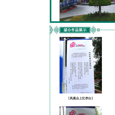
【
凤凰台上忆李白
】