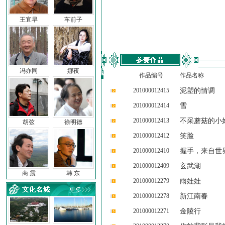
王宜早
车前子
冯亦同
娜夜
作品编号
作品名称
201000012415
泥塑的情调
201000012414
雪
201000012413
不采蘑菇的小
胡弦
徐明德
201000012412
笑脸
201000012410
握手，来自世
201000012409
玄武湖
商 震
韩 东
201000012279
雨娃娃
201000012278
新江南春
201000012271
金陵行