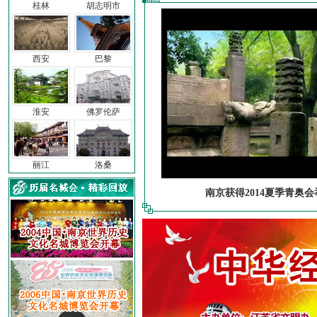
桂林
胡志明市
西安
巴黎
淮安
佛罗伦萨
丽江
洛桑
南京获得2014夏季青奥