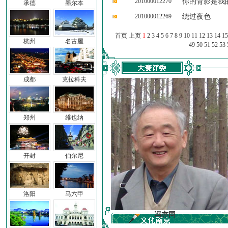
201000012270
你的背影是我
承德
墨尔本
201000012269
绕过夜色
首页 上页
1
2
3
4
5
6
7
8
9
10
11
12
13
14
15
杭州
名古屋
49
50
51
52
53
成都
克拉科夫
郑州
维也纳
开封
伯尔尼
洛阳
马六甲
车前子
冯亦同