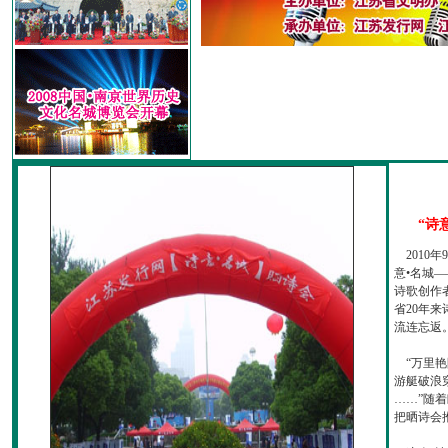
“诗
2010
意•名城—
诗歌创作
省20年
流连忘返
“万里艳
游艇破浪
……”随
把晒诗会