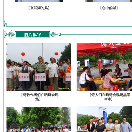
【
玄武湖的风
】
【
心中的城
】
【
诗歌作者们在晒诗会现
【
诗人们在晒诗会现场品茶
场
】
吟诗
】