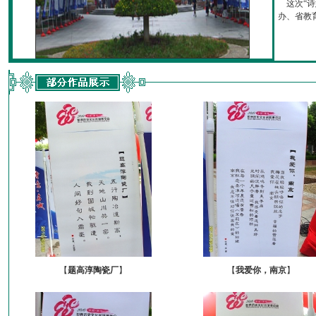
这次“诗
办、省教育厅
【
题高淳陶瓷厂
】
【
我爱你，南京
】