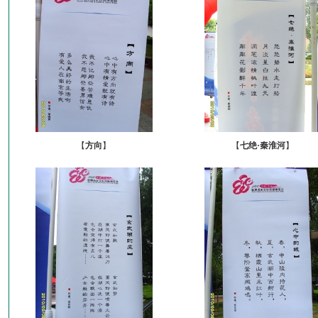
【
方向
】
【
七绝·秦淮河
】