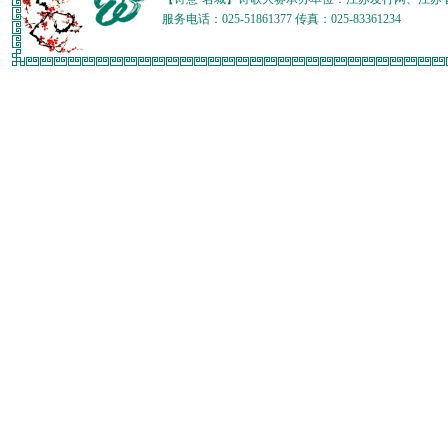
服务电话：025-51861377 传真：025-83361234