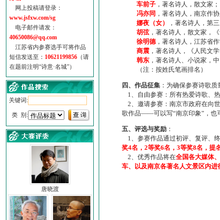
车前子
，著名诗人，散文家；
网上投稿请登录：
冯亦同
，著名诗人，南京作协
www.jsfxw.com/sg
娜夜（女）
，著名诗人，第三
电子邮件请发：
胡弦
，著名诗人，散文家，《诗
40650086@qq.com
徐明德
，著名诗人，江苏省作
江苏省内参赛选手可将作品
商震
，著名诗人，《人民文学
短信发送至：
10621199856
（请
韩东
，著名诗人、小说家，中
在题前注明“诗意·名城”）
（注：按姓氏笔画排名）
四、作品征集
：为确保参赛诗歌质
1、自由参赛：所有热爱诗歌、热
关键词:
2、邀请参赛：南京市政府在向世
歌作品——可以写“南京印象”，
类 别:
五、评选与奖励
：
1、参赛作品通过初评、复评、终
奖4名，2等奖6名，3等奖8名，提
2、优秀作品将在
全国各大媒体
车、以及南京各著名人文景区内进
唐晓渡