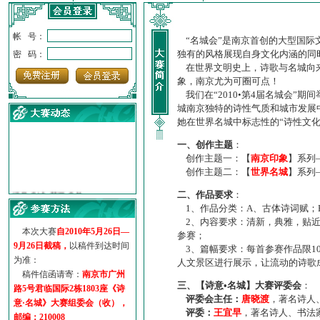
帐 号：
“名城会”是南京首创的大型国际
独有的风格展现自身文化内涵的同
密 码：
在世界文明史上，诗歌与名城向来
象，南京尤为可圈可点！
我们在“2010•第4届名城会”
城南京独特的诗性气质和城市发展
她在世界名城中标志性的“诗性文
一、创作主题
：
创作主题一：【
南京印象
】系列
创作主题二：【
世界名城
】系列
·
诗意名城·获奖名单
·
【诗意·名城】地铁展示作...
二、作品要求
：
1、作品分类：A、古体诗词赋；
·
诗意名城·地铁时间
2、内容要求：清新，典雅，贴近
·
地铁完美呈现【诗意·名城...
本次大赛
自2010年5月26日—
参赛；
·
参赛作品多达5000多首
9月26日截稿，
以稿件到达时间
3、篇幅要求：每首参赛作品限1
·
“诗意·名城”晒诗会
为准：
人文景区进行展示，让流动的诗歌
·
特别通知--致广大诗词爱好...
稿件信函请寄：
南京市广州
三、【诗意•名城】大赛评委会
：
路5号君临国际2栋1803座《诗
评委会主任：
唐晓渡
，著名诗人
意·名城》大赛组委会（收），
评委：
王宜早
，著名诗人、书法
邮编：210008