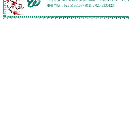
服务电话：025-51861377 传真：025-83361234