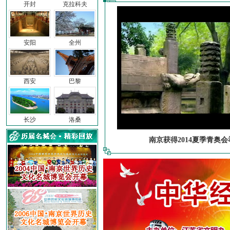
开封
克拉科夫
安阳
全州
西安
巴黎
长沙
洛桑
南京获得2014夏季青奥