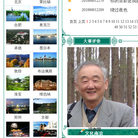
201000012270
你的背影是我
北京
莱比锡
201000012269
绕过夜色
首页 上页
1
2
3
4
5
6
7
8
9
10
11
12
13
14
15
合肥
奥克兰
49
50
51
52
53
承德
墨尔本
敦煌
布达佩斯
淮安
维也纳
郑州
京都
前子
冯亦同