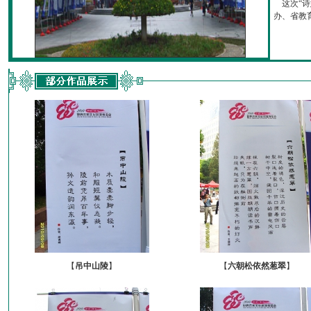
这次“诗
办、省教育厅
【
吊中山陵
】
【
六朝松依然葱翠
】