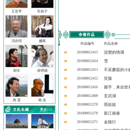
王宜早
车前子
冯亦同
娜夜
作品编号
作品名称
201000012415
泥塑的情调
201000012414
雪
201000012413
不采蘑菇的小
胡弦
徐明德
201000012412
笑脸
201000012410
握手，来自世
201000012409
玄武湖
商 震
韩 东
201000012279
雨娃娃
201000012278
新江南春
201000012271
金陵行