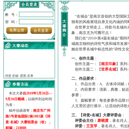
帐 号：
“名城会”是南京首创的大型国际
独有的风格展现自身文化内涵的同
密 码：
在世界文明史上，诗歌与名城向来
象，南京尤为可圈可点！
我们在“2010•第4届名城会”
城南京独特的诗性气质和城市发展
她在世界名城中标志性的“诗性文
一、创作主题
：
创作主题一：【
南京印象
】系列
·
诗意名城·获奖名单
创作主题二：【
世界名城
】系列
·
【诗意·名城】地铁展示作...
二、作品要求
：
·
诗意名城·地铁时间
1、作品分类：A、古体诗词赋；
·
地铁完美呈现【诗意·名城...
2、内容要求：清新，典雅，贴近
·
参赛作品多达5000多首
本次大赛
自2010年5月26日—
参赛；
9月26日截稿，
以稿件到达时间
·
“诗意·名城”晒诗会
3、篇幅要求：每首参赛作品限1
为准：
·
特别通知--致广大诗词爱好...
人文景区进行展示，让流动的诗歌
稿件信函请寄：
南京市广州
三、【诗意•名城】大赛评委会
：
路5号君临国际2栋1803座《诗
评委会主任：
唐晓渡
，著名诗人
意·名城》大赛组委会（收），
评委：
王宜早
，著名诗人、书法
邮编：210008