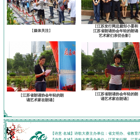
【
江苏发行网总裁邹小晏和
【
媒体关注
】
江苏省朗诵协会年轻的朗诵
艺术家们亲切合影
】
【
江苏省朗诵协会年轻的朗
【
江苏省朗诵协会年轻的朗
诵艺术家在朗诵
】
诵艺术家在朗诵
】
【诗意·名城】诗歌大赛主办单位：省文明办、省教育
【诗意·名城】诗歌大赛承办单位：江苏发行网、江苏