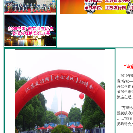
“诗
2010
意•名城—
诗歌创作
省20年
流连忘返
“万里艳
游艇破浪
……”随
把晒诗会