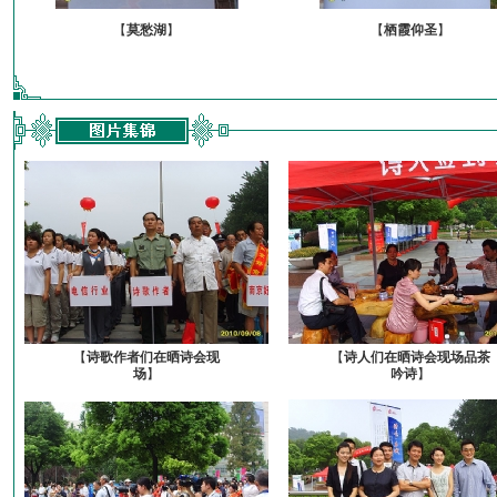
【
莫愁湖
】
【
栖霞仰圣
】
【
诗歌作者们在晒诗会现
【
诗人们在晒诗会现场品茶
场
】
吟诗
】