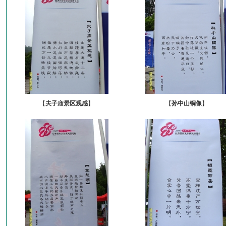
【
夫子庙景区观感
】
【
孙中山铜像
】