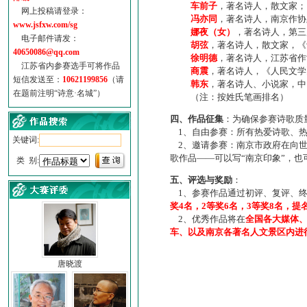
车前子
，著名诗人，散文家；
网上投稿请登录：
冯亦同
，著名诗人，南京作协
www.jsfxw.com/sg
娜夜（女）
，著名诗人，第三
电子邮件请发：
胡弦
，著名诗人，散文家，《诗
40650086@qq.com
徐明德
，著名诗人，江苏省作
江苏省内参赛选手可将作品
商震
，著名诗人，《人民文学
短信发送至：
10621199856
（请
韩东
，著名诗人、小说家，中
在题前注明“诗意·名城”）
（注：按姓氏笔画排名）
四、作品征集
：为确保参赛诗歌质
1、自由参赛：所有热爱诗歌、热
关键词:
2、邀请参赛：南京市政府在向世
歌作品——可以写“南京印象”，
类 别:
五、评选与奖励
：
1、参赛作品通过初评、复评、终
奖4名，2等奖6名，3等奖8名，提
2、优秀作品将在
全国各大媒体
车、以及南京各著名人文景区内进
唐晓渡