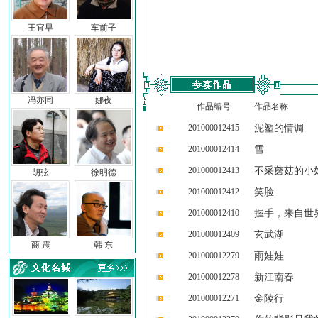
王宜早
车前子
冯亦同
娜夜
作品编号
作品名称
201000012415
泥塑的情调
201000012414
雪
201000012413
不采蘑菇的小
胡弦
徐明德
201000012412
笑脸
201000012410
握手，来自世
201000012409
玄武湖
商 震
韩 东
201000012279
雨娃娃
201000012278
新江南春
201000012271
金陵行