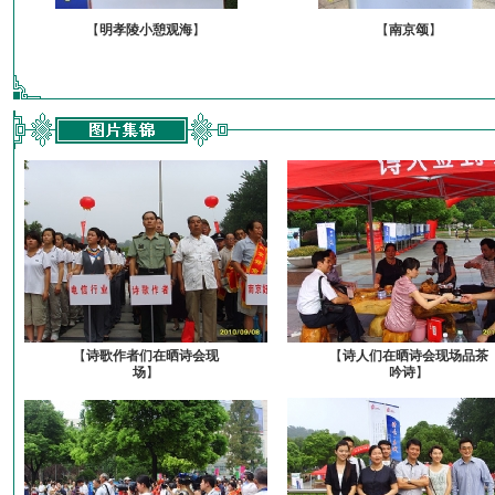
【
明孝陵小憩观海
】
【
南京颂
】
【
诗歌作者们在晒诗会现
【
诗人们在晒诗会现场品茶
场
】
吟诗
】