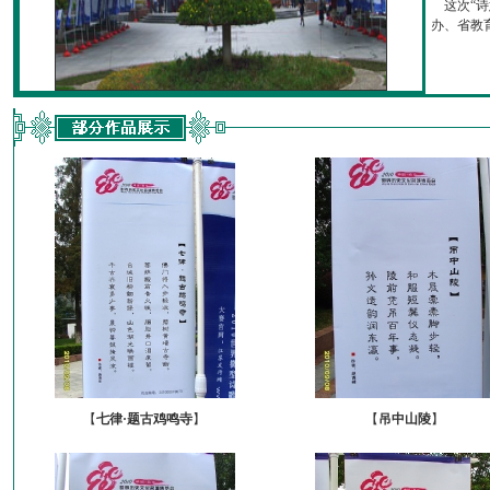
这次“诗
办、省教育厅
【
七律·题古鸡鸣寺
】
【
吊中山陵
】