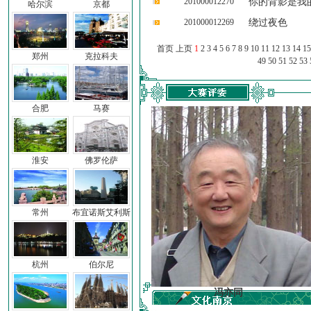
201000012270
你的背影是我
哈尔滨
京都
201000012269
绕过夜色
首页 上页
1
2
3
4
5
6
7
8
9
10
11
12
13
14
15
郑州
克拉科夫
49
50
51
52
53
合肥
马赛
淮安
佛罗伦萨
常州
布宜诺斯艾利斯
杭州
伯尔尼
车前子
冯亦同