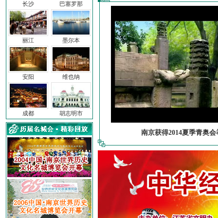
长沙
巴塞罗那
丽江
墨尔本
安阳
维也纳
成都
胡志明市
南京获得2014夏季青奥