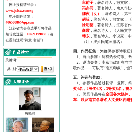
车前子
，著名诗人，散文家；
网上投稿请登录：
冯亦同
，著名诗人，南京作协
www.jsfxw.com/sg
娜夜（女）
，著名诗人，第三
电子邮件请发：
胡弦
，著名诗人，散文家，《诗
40650086@qq.com
徐明德
，著名诗人，江苏省作
江苏省内参赛选手可将作品
商震
，著名诗人，《人民文学
短信发送至：
10621199856
（请
韩东
，著名诗人、小说家，中
在题前注明“诗意·名城”）
（注：按姓氏笔画排名）
四、作品征集
：为确保参赛诗歌质
1、自由参赛：所有热爱诗歌、热
关键词:
2、邀请参赛：南京市政府在向世
歌作品——可以写“南京印象”，
类 别:
五、评选与奖励
：
1、参赛作品通过初评、复评、终
奖4名，2等奖6名，3等奖8名，提
2、优秀作品将在
全国各大媒体
车、以及南京各著名人文景区内进
唐晓渡