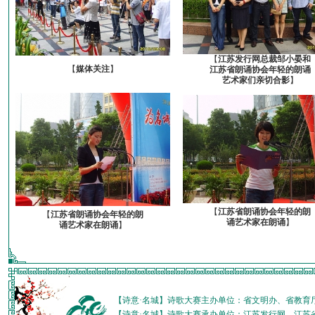
【
江苏发行网总裁邹小晏和
【
媒体关注
】
江苏省朗诵协会年轻的朗诵
艺术家们亲切合影
】
【
江苏省朗诵协会年轻的朗
【
江苏省朗诵协会年轻的朗
诵艺术家在朗诵
】
诵艺术家在朗诵
】
【诗意·名城】诗歌大赛主办单位：省文明办、省教育
【诗意·名城】诗歌大赛承办单位：江苏发行网、江苏