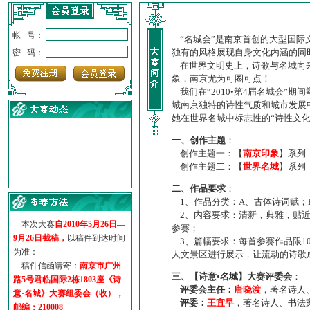
帐 号：
“名城会”是南京首创的大型国际
独有的风格展现自身文化内涵的同
密 码：
在世界文明史上，诗歌与名城向来
象，南京尤为可圈可点！
我们在“2010•第4届名城会”
城南京独特的诗性气质和城市发展
她在世界名城中标志性的“诗性文
一、创作主题
：
创作主题一：【
南京印象
】系列
创作主题二：【
世界名城
】系列
·
诗意名城·获奖名单
二、作品要求
：
·
【诗意·名城】地铁展示作...
1、作品分类：A、古体诗词赋；
·
诗意名城·地铁时间
2、内容要求：清新，典雅，贴近
·
地铁完美呈现【诗意·名城...
本次大赛
自2010年5月26日—
参赛；
·
参赛作品多达5000多首
9月26日截稿，
以稿件到达时间
3、篇幅要求：每首参赛作品限1
·
“诗意·名城”晒诗会
为准：
人文景区进行展示，让流动的诗歌
·
特别通知--致广大诗词爱好...
稿件信函请寄：
南京市广州
三、【诗意•名城】大赛评委会
：
路5号君临国际2栋1803座《诗
评委会主任：
唐晓渡
，著名诗人
意·名城》大赛组委会（收），
评委：
王宜早
，著名诗人、书法
邮编：210008