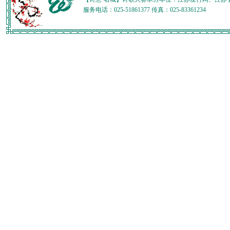
服务电话：025-51861377 传真：025-83361234