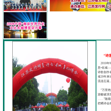
“诗
2010
意•名城—
诗歌创作
省20年
流连忘返
“万里艳
游艇破浪
……”随
把晒诗会