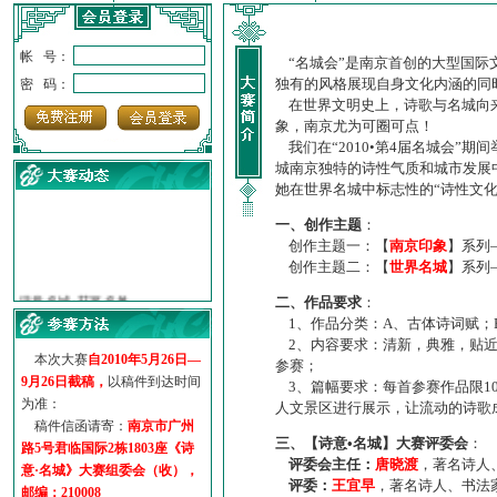
帐 号：
“名城会”是南京首创的大型国际
独有的风格展现自身文化内涵的同
密 码：
在世界文明史上，诗歌与名城向来
象，南京尤为可圈可点！
我们在“2010•第4届名城会”
城南京独特的诗性气质和城市发展
她在世界名城中标志性的“诗性文
一、创作主题
：
创作主题一：【
南京印象
】系列
创作主题二：【
世界名城
】系列
·
诗意名城·获奖名单
·
【诗意·名城】地铁展示作...
二、作品要求
：
·
诗意名城·地铁时间
1、作品分类：A、古体诗词赋；
2、内容要求：清新，典雅，贴近
·
地铁完美呈现【诗意·名城...
本次大赛
自2010年5月26日—
参赛；
·
参赛作品多达5000多首
9月26日截稿，
以稿件到达时间
3、篇幅要求：每首参赛作品限1
·
“诗意·名城”晒诗会
为准：
人文景区进行展示，让流动的诗歌
·
特别通知--致广大诗词爱好...
稿件信函请寄：
南京市广州
三、【诗意•名城】大赛评委会
：
路5号君临国际2栋1803座《诗
评委会主任：
唐晓渡
，著名诗人
意·名城》大赛组委会（收），
评委：
王宜早
，著名诗人、书法
邮编：210008