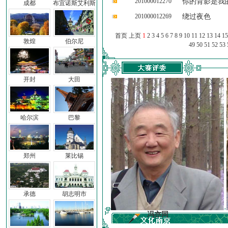
201000012270
你的背影是我
成都
布宜诺斯艾利斯
201000012269
绕过夜色
首页 上页
1
2
3
4
5
6
7
8
9
10
11
12
13
14
15
敦煌
伯尔尼
49
50
51
52
53
开封
大田
哈尔滨
巴黎
郑州
莱比锡
承德
胡志明市
前子
冯亦同