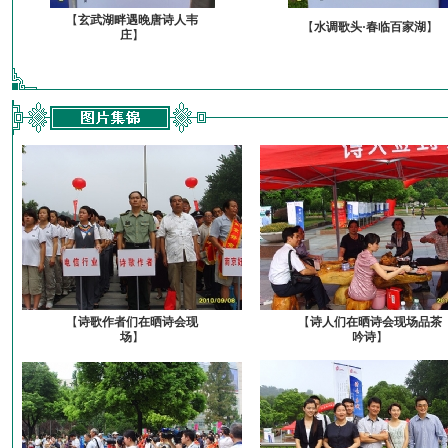
【
玄武湖畔遇晚唐诗人韦
【
水调歌头·春临百家湖
】
庄
】
【
诗歌作者们在晒诗会现
【
诗人们在晒诗会现场品茶
场
】
吟诗
】