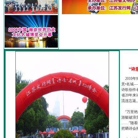
“诗
2010
意•名城—
诗歌创作
省20年
流连忘返
“万里艳
游艇破浪
……”随
把晒诗会