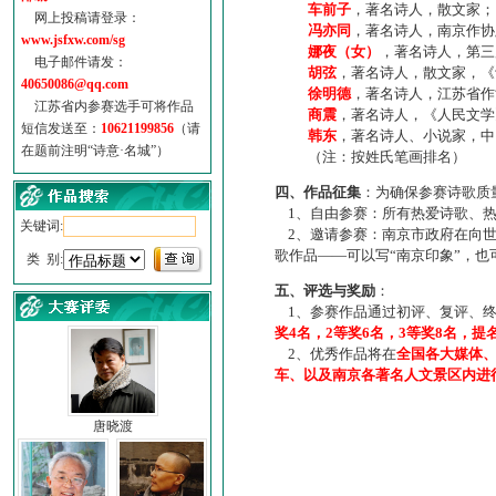
车前子
，著名诗人，散文家；
网上投稿请登录：
冯亦同
，著名诗人，南京作协
www.jsfxw.com/sg
娜夜（女）
，著名诗人，第三
电子邮件请发：
胡弦
，著名诗人，散文家，《诗
40650086@qq.com
徐明德
，著名诗人，江苏省作
江苏省内参赛选手可将作品
商震
，著名诗人，《人民文学
短信发送至：
10621199856
（请
韩东
，著名诗人、小说家，中
在题前注明“诗意·名城”）
（注：按姓氏笔画排名）
四、作品征集
：为确保参赛诗歌质
1、自由参赛：所有热爱诗歌、热
关键词:
2、邀请参赛：南京市政府在向世
歌作品——可以写“南京印象”，
类 别:
五、评选与奖励
：
1、参赛作品通过初评、复评、终
奖4名，2等奖6名，3等奖8名，提
2、优秀作品将在
全国各大媒体
车、以及南京各著名人文景区内进
唐晓渡