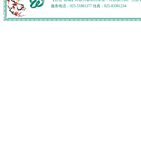
服务电话：025-51861377 传真：025-83361234