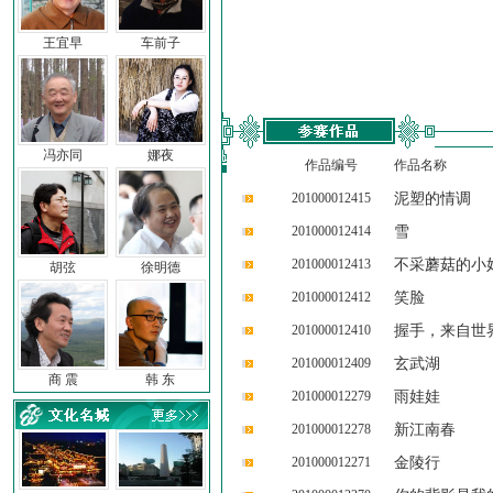
王宜早
车前子
冯亦同
娜夜
作品编号
作品名称
201000012415
泥塑的情调
201000012414
雪
201000012413
不采蘑菇的小
胡弦
徐明德
201000012412
笑脸
201000012410
握手，来自世
201000012409
玄武湖
商 震
韩 东
201000012279
雨娃娃
201000012278
新江南春
201000012271
金陵行