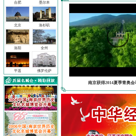
合肥
墨尔本
北京
洛杉矶
洛阳
全州
平遥
佛罗伦萨
南京获得2014夏季青奥