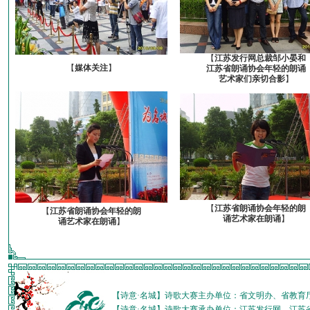
【
江苏发行网总裁邹小晏和
【
媒体关注
】
江苏省朗诵协会年轻的朗诵
艺术家们亲切合影
】
【
江苏省朗诵协会年轻的朗
【
江苏省朗诵协会年轻的朗
诵艺术家在朗诵
】
诵艺术家在朗诵
】
【诗意·名城】诗歌大赛主办单位：省文明办、省教育
【诗意·名城】诗歌大赛承办单位：江苏发行网、江苏