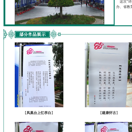
这次“诗
办、省教育厅
【
凤凰台上忆李白
】
【
建康怀古
】