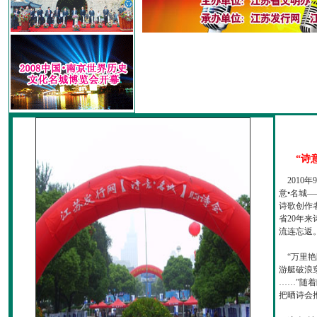
“诗
2010
意•名城—
诗歌创作
省20年
流连忘返
“万里艳
游艇破浪
……”随
把晒诗会