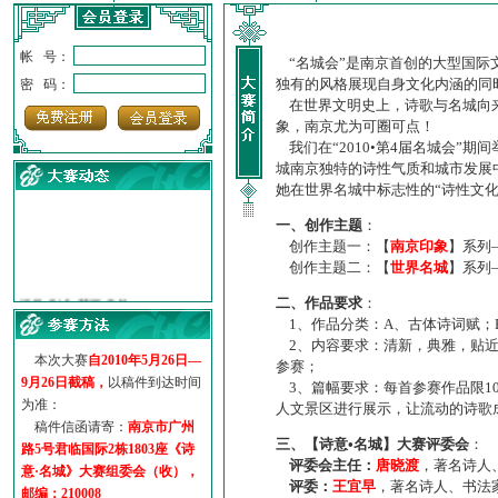
帐 号：
“名城会”是南京首创的大型国际
独有的风格展现自身文化内涵的同
密 码：
在世界文明史上，诗歌与名城向来
象，南京尤为可圈可点！
我们在“2010•第4届名城会”
城南京独特的诗性气质和城市发展
她在世界名城中标志性的“诗性文
一、创作主题
：
创作主题一：【
南京印象
】系列
创作主题二：【
世界名城
】系列
·
诗意名城·获奖名单
·
【诗意·名城】地铁展示作...
二、作品要求
：
1、作品分类：A、古体诗词赋；
·
诗意名城·地铁时间
2、内容要求：清新，典雅，贴近
·
地铁完美呈现【诗意·名城...
本次大赛
自2010年5月26日—
参赛；
·
参赛作品多达5000多首
9月26日截稿，
以稿件到达时间
3、篇幅要求：每首参赛作品限1
·
“诗意·名城”晒诗会
为准：
人文景区进行展示，让流动的诗歌
·
特别通知--致广大诗词爱好...
稿件信函请寄：
南京市广州
三、【诗意•名城】大赛评委会
：
路5号君临国际2栋1803座《诗
评委会主任：
唐晓渡
，著名诗人
意·名城》大赛组委会（收），
评委：
王宜早
，著名诗人、书法
邮编：210008