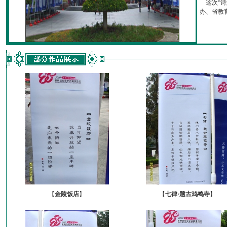
这次“诗
办、省教育厅
【
金陵饭店
】
【
七律·题古鸡鸣寺
】