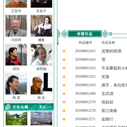
王宜早
车前子
冯亦同
娜夜
作品编号
作品名称
201000012415
泥塑的情调
201000012414
雪
201000012413
不采蘑菇的小
胡弦
徐明德
201000012412
笑脸
201000012410
握手，来自世
201000012409
玄武湖
商 震
韩 东
201000012279
雨娃娃
201000012278
新江南春
201000012271
金陵行