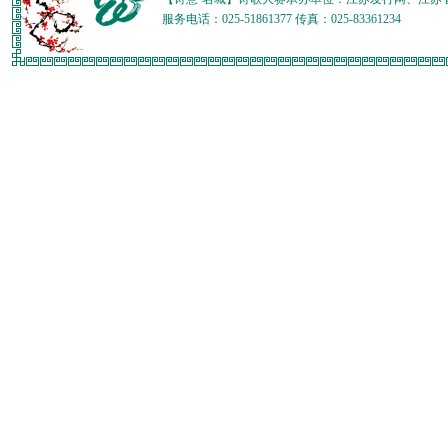
服务电话：025-51861377 传真：025-83361234