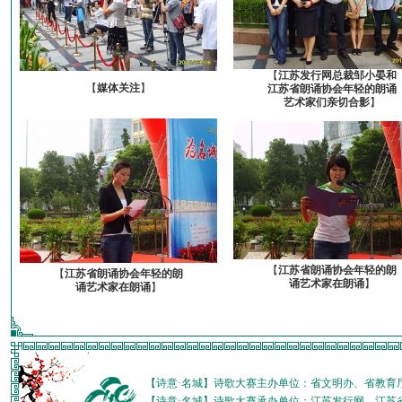
【
江苏发行网总裁邹小晏和
【
媒体关注
】
江苏省朗诵协会年轻的朗诵
艺术家们亲切合影
】
【
江苏省朗诵协会年轻的朗
【
江苏省朗诵协会年轻的朗
诵艺术家在朗诵
】
诵艺术家在朗诵
】
【诗意·名城】诗歌大赛主办单位：省文明办、省教育
【诗意·名城】诗歌大赛承办单位：江苏发行网、江苏