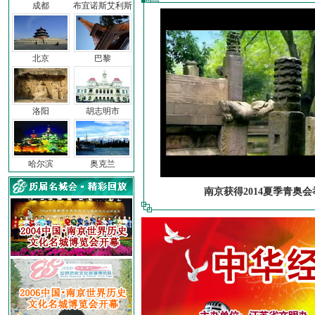
成都
布宜诺斯艾利斯
北京
巴黎
洛阳
胡志明市
哈尔滨
奥克兰
南京获得2014夏季青奥