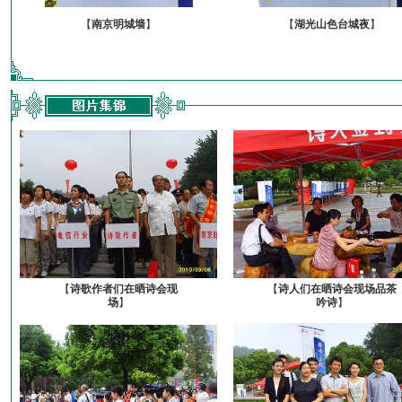
【
南京明城墙
】
【
湖光山色台城夜
】
【
诗歌作者们在晒诗会现
【
诗人们在晒诗会现场品茶
场
】
吟诗
】