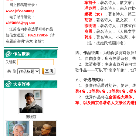
车前子
，著名诗人，散文家；
网上投稿请登录：
冯亦同
，著名诗人，南京作协
www.jsfxw.com/sg
娜夜（女）
，著名诗人，第三
电子邮件请发：
胡弦
，著名诗人，散文家，《诗
40650086@qq.com
徐明德
，著名诗人，江苏省作
江苏省内参赛选手可将作品
商震
，著名诗人，《人民文学
短信发送至：
10621199856
（请
韩东
，著名诗人、小说家，中
在题前注明“诗意·名城”）
（注：按姓氏笔画排名）
四、作品征集
：为确保参赛诗歌质
1、自由参赛：所有热爱诗歌、热
关键词:
2、邀请参赛：南京市政府在向世
歌作品——可以写“南京印象”，
类 别:
五、评选与奖励
：
1、参赛作品通过初评、复评、终
奖4名，2等奖6名，3等奖8名，提
2、优秀作品将在
全国各大媒体
车、以及南京各著名人文景区内进
唐晓渡