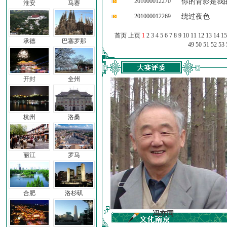
201000012270
你的背影是我
淮安
马赛
201000012269
绕过夜色
首页 上页
1
2
3
4
5
6
7
8
9
10
11
12
13
14
15
承德
巴塞罗那
49
50
51
52
53
开封
全州
杭州
洛桑
丽江
罗马
合肥
洛杉矶
车前子
冯亦同