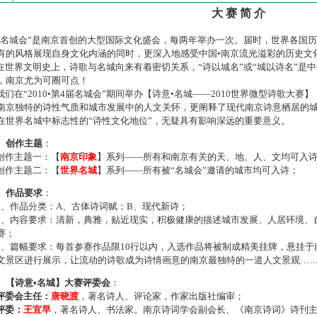
大 赛 简 介
名城会”是南京首创的大型国际文化盛会，每两年举办一次。届时，世界各国
有的风格展现自身文化内涵的同时，更深入地感受中国•南京流光溢彩的历史文
世界文明史上，诗歌与名城向来有着密切关系，“诗以城名”或“城以诗名”是
，南京尤为可圈可点！
们在“2010•第4届名城会”期间举办【诗意•名城——2010世界微型诗歌大
南京独特的诗性气质和城市发展中的人文关怀，更阐释了现代南京诗意栖居的
在世界名城中标志性的“诗性文化地位”，无疑具有影响深远的重要意义。
、创作主题
：
作主题一：【
南京印象
】系列——所有和南京有关的天、地、人、文均可入
作主题二：【
世界名城
】系列——所有被“名城会”邀请的城市均可入诗；
、作品要求
：
、作品分类：A、古体诗词赋；B、现代新诗；
、内容要求：清新，典雅，贴近现实，积极健康的描述城市发展、人居环境、
赛；
、篇幅要求：每首参赛作品限10行以内，入选作品将被制成精美挂牌，悬挂于
文景区进行展示，让流动的诗歌成为诗情画意的南京最独特的一道人文景观…
、【诗意•名城】大赛评委会
：
评委会主任：
唐晓渡
，著名诗人、评论家，作家出版社编审；
评委：
王宜早
，著名诗人、书法家。南京诗词学会副会长、《南京诗词》诗刊