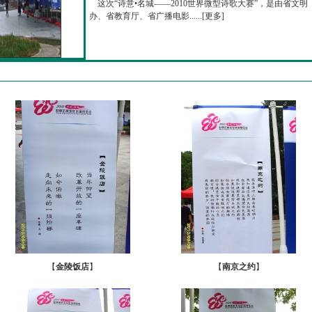
这次“诗意•名城——2010世界微型诗歌大赛”，是由省文明
办、省教育厅、省广播电影......[
更多
]
【
金陵饭店
】
【
南京之约
】