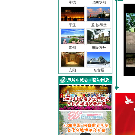
承德
巴塞罗那
平遥
圣·彼得堡
常州
布隆方丹
安阳
名古屋