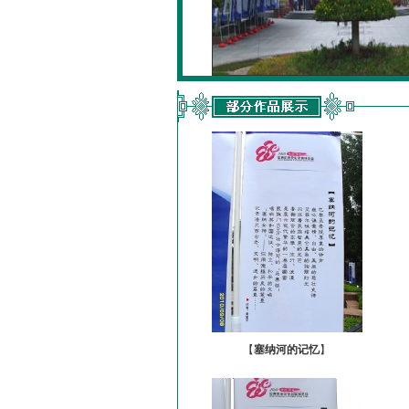
【
塞纳河的记忆
】