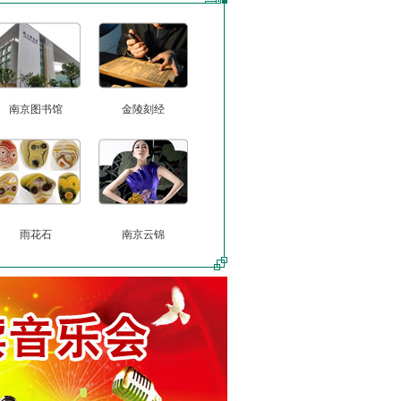
南京图书馆
金陵刻经
雨花石
南京云锦