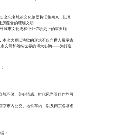
历史文化名城的文化使团将汇集南京，以其
化所蕴含的璀璨文明……
中外城市文化史和中外诗歌史上的重要现
赛】，本次大赛以诗歌的形式不仅向世人展示古
城市文明和雄纳世界的博大心胸——为打造
诗；
自然环保、美好情感、时代风尚等佳作均可
南京市内公交、地铁车内，以及南京各著名
…
主编；