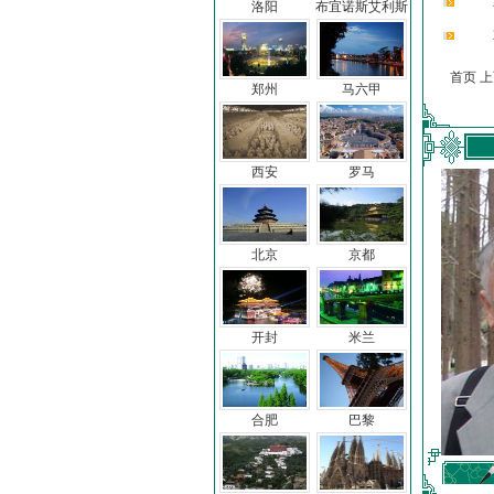
洛阳
布宜诺斯艾利斯
首页 
郑州
马六甲
西安
罗马
北京
京都
开封
米兰
合肥
巴黎
车前子
冯