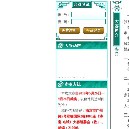
帐 号：
“
独
密 码：
在
象
我
城
她
一
创
创
·
诗意名城·获奖名单
·
【诗意·名城】地铁展示作...
二
·
诗意名城·地铁时间
1
·
地铁完美呈现【诗意·名城...
2
本次大赛
自2010年5月26日—
·
参赛作品多达5000多首
参
9月26日截稿，
以稿件到达时间
·
“诗意·名城”晒诗会
3
为准：
人
·
特别通知--致广大诗词爱好...
稿件信函请寄：
南京市广州
三
路5号君临国际2栋1803座《诗
意·名城》大赛组委会（收），
邮编：210008