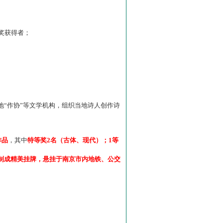
”奖获得者；
“作协”等文学机构，组织当地诗人创作诗
作品
，其中
特等奖2名（古体、现代）；1等
制成精美挂牌，悬挂于南京市内地铁、公交