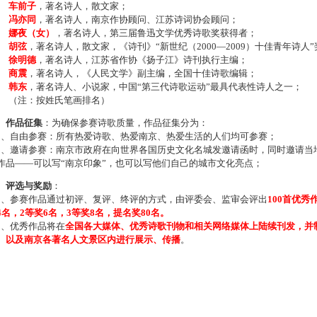
车前子
，著名诗人，散文家；
冯亦同
，著名诗人，南京作协顾问、江苏诗词协会顾问；
娜夜（女）
，著名诗人，第三届鲁迅文学优秀诗歌奖获得者；
胡弦
，著名诗人，散文家，《诗刊》“新世纪（2000—2009）十佳青年诗人
徐明德
，著名诗人，江苏省作协《扬子江》诗刊执行主编；
商震
，著名诗人，《人民文学》副主编，全国十佳诗歌编辑；
韩东
，著名诗人、小说家，中国“第三代诗歌运动”最具代表性诗人之一；
注：按姓氏笔画排名）
、作品征集
：为确保参赛诗歌质量，作品征集分为：
、自由参赛：所有热爱诗歌、热爱南京、热爱生活的人们均可参赛；
、邀请参赛：南京市政府在向世界各国历史文化名城发邀请函时，同时邀请当地
作品——可以写“南京印象”，也可以写他们自己的城市文化亮点；
、评选与奖励
：
、参赛作品通过初评、复评、终评的方式，由评委会、监审会评出
100首优秀
4名，2等奖6名，3等奖8名，提名奖80名。
、优秀作品将在
全国各大媒体、优秀诗歌刊物和相关网络媒体上陆续刊发，并
、以及南京各著名人文景区内进行展示、传播
。