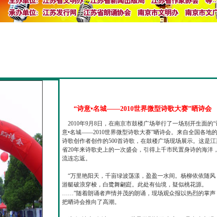
“诗意•名城——2010世界微型诗歌大赛”晒诗会
2010年9月8日，在南京市鼓楼广场举行了一场别开生面的“
意•名城——2010世界微型诗歌大赛”晒诗会。来自全国各地
诗歌创作者创作的500首诗歌，在鼓楼广场现场展示。这是江
省20年来诗歌史上的一次盛会，引得上千市民置身诗的海洋
流连忘返。
“万里艳阳天，千亩绿波荡漾，盈盈一水间。杨柳依依随风
游艇破浪穿梭，白鹭舞翩跹。此处有仙境，疑似桃花源。
……”随着朗诵者声情并茂的朗诵，现场观众报以热烈的掌声
把晒诗会推向了高潮。