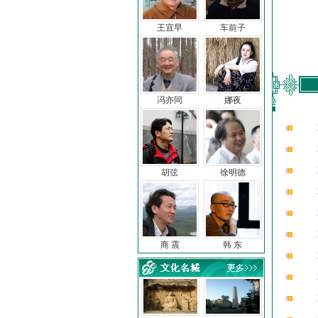
王宜早
车前子
冯亦同
娜夜
胡弦
徐明德
商 震
韩 东