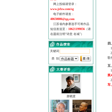
网上投稿请登录：
www.jsfxw.com/sg
电子邮件请发：
40650086@qq.com
江苏省内参赛选手可将作品
短信发送至：
10621199856
（请
在题前注明“诗意·名城”）
（
四
1
关键词:
2
歌
类 别:
五
1
奖
2
车
唐晓渡