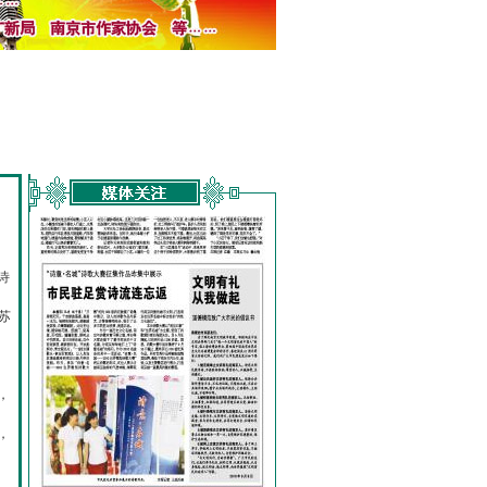
诗
的
苏
，
，
，