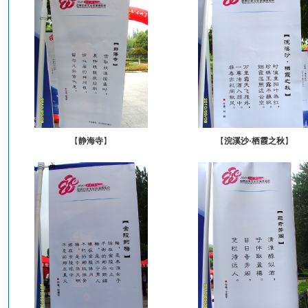
【
静海寺
】
【
浣溪沙·栖霞之秋
】