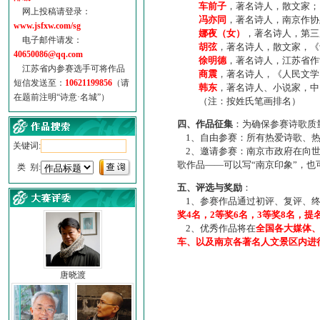
车前子
，著名诗人，散文家；
网上投稿请登录：
冯亦同
，著名诗人，南京作协
www.jsfxw.com/sg
娜夜（女）
，著名诗人，第三
电子邮件请发：
胡弦
，著名诗人，散文家，《诗
40650086@qq.com
徐明德
，著名诗人，江苏省作
江苏省内参赛选手可将作品
商震
，著名诗人，《人民文学
短信发送至：
10621199856
（请
韩东
，著名诗人、小说家，中
在题前注明“诗意·名城”）
（注：按姓氏笔画排名）
四、作品征集
：为确保参赛诗歌质
1、自由参赛：所有热爱诗歌、热
关键词:
2、邀请参赛：南京市政府在向世
歌作品——可以写“南京印象”，
类 别:
五、评选与奖励
：
1、参赛作品通过初评、复评、终
奖4名，2等奖6名，3等奖8名，提
2、优秀作品将在
全国各大媒体
车、以及南京各著名人文景区内进
唐晓渡