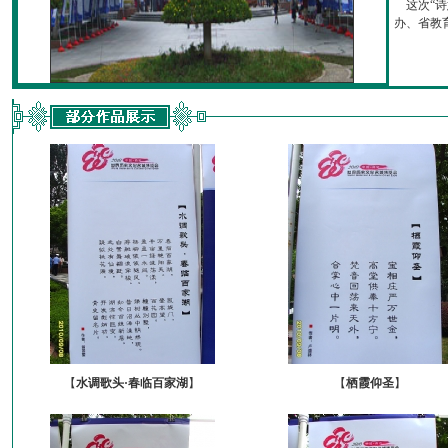
这次“诗
办、省教育厅
【
水调歌头·春临百家湖
】
【
栖霞仰圣
】