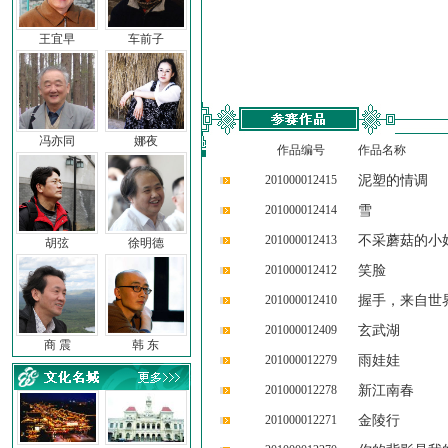
王宜早
车前子
冯亦同
娜夜
作品编号
作品名称
201000012415
泥塑的情调
201000012414
雪
201000012413
不采蘑菇的小
胡弦
徐明德
201000012412
笑脸
201000012410
握手，来自世
201000012409
玄武湖
商 震
韩 东
201000012279
雨娃娃
201000012278
新江南春
201000012271
金陵行