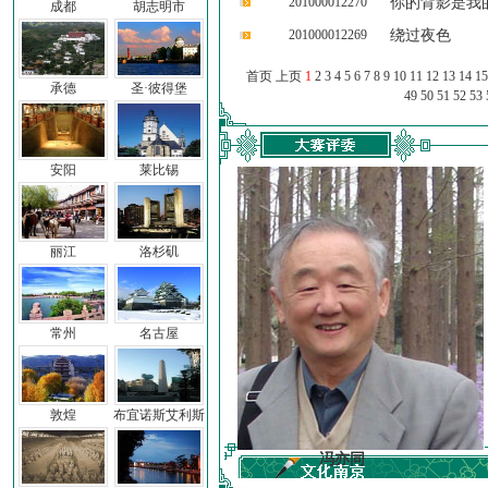
201000012270
你的背影是我
成都
胡志明市
201000012269
绕过夜色
首页 上页
1
2
3
4
5
6
7
8
9
10
11
12
13
14
15
承德
圣·彼得堡
49
50
51
52
53
安阳
莱比锡
丽江
洛杉矶
常州
名古屋
敦煌
布宜诺斯艾利斯
车前子
冯亦同