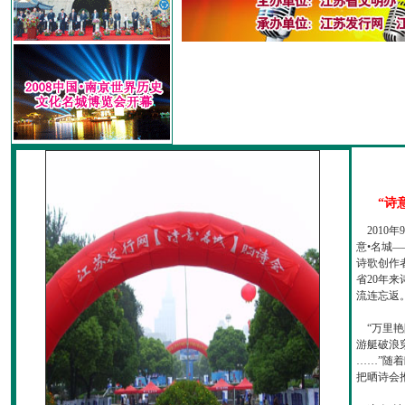
“诗
2010
意•名城—
诗歌创作
省20年
流连忘返
“万里艳
游艇破浪
……”随
把晒诗会