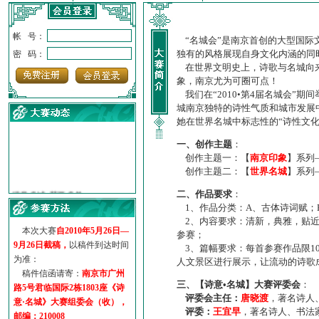
帐 号：
“名城会”是南京首创的大型国际
独有的风格展现自身文化内涵的同
密 码：
在世界文明史上，诗歌与名城向来
象，南京尤为可圈可点！
我们在“2010•第4届名城会”
城南京独特的诗性气质和城市发展
她在世界名城中标志性的“诗性文
一、创作主题
：
创作主题一：【
南京印象
】系列
创作主题二：【
世界名城
】系列
·
诗意名城·获奖名单
·
【诗意·名城】地铁展示作...
二、作品要求
：
1、作品分类：A、古体诗词赋；
·
诗意名城·地铁时间
2、内容要求：清新，典雅，贴近
·
地铁完美呈现【诗意·名城...
本次大赛
自2010年5月26日—
参赛；
·
参赛作品多达5000多首
9月26日截稿，
以稿件到达时间
3、篇幅要求：每首参赛作品限1
·
“诗意·名城”晒诗会
为准：
人文景区进行展示，让流动的诗歌
·
特别通知--致广大诗词爱好...
稿件信函请寄：
南京市广州
三、【诗意•名城】大赛评委会
：
路5号君临国际2栋1803座《诗
评委会主任：
唐晓渡
，著名诗人
意·名城》大赛组委会（收），
评委：
王宜早
，著名诗人、书法
邮编：210008