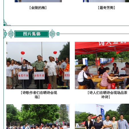
【
金陵的梅
】
【
题奇芳阁
】
【
诗歌作者们在晒诗会现
【
诗人们在晒诗会现场品茶
场
】
吟诗
】