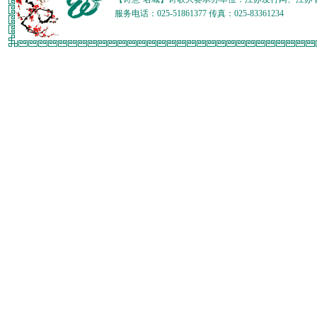
服务电话：025-51861377 传真：025-83361234