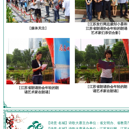
【
江苏发行网总裁邹小晏和
【
媒体关注
】
江苏省朗诵协会年轻的朗诵
艺术家们亲切合影
】
【
江苏省朗诵协会年轻的朗
【
江苏省朗诵协会年轻的朗
诵艺术家在朗诵
】
诵艺术家在朗诵
】
【诗意·名城】诗歌大赛主办单位：省文明办、省教育
【诗意·名城】诗歌大赛承办单位：江苏发行网、江苏