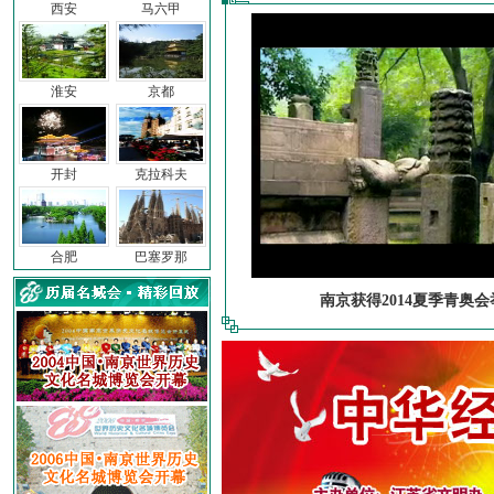
西安
马六甲
淮安
京都
开封
克拉科夫
合肥
巴塞罗那
南京获得2014夏季青奥