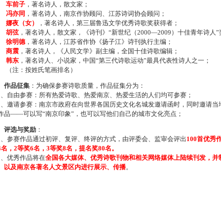
车前子
，著名诗人，散文家；
冯亦同
，著名诗人，南京作协顾问、江苏诗词协会顾问；
娜夜（女）
，著名诗人，第三届鲁迅文学优秀诗歌奖获得者；
胡弦
，著名诗人，散文家，《诗刊》“新世纪（2000—2009）十佳青年诗人
徐明德
，著名诗人，江苏省作协《扬子江》诗刊执行主编；
商震
，著名诗人，《人民文学》副主编，全国十佳诗歌编辑；
韩东
，著名诗人、小说家，中国“第三代诗歌运动”最具代表性诗人之一；
注：按姓氏笔画排名）
、作品征集
：为确保参赛诗歌质量，作品征集分为：
、自由参赛：所有热爱诗歌、热爱南京、热爱生活的人们均可参赛；
、邀请参赛：南京市政府在向世界各国历史文化名城发邀请函时，同时邀请当地
作品——可以写“南京印象”，也可以写他们自己的城市文化亮点；
、评选与奖励
：
、参赛作品通过初评、复评、终评的方式，由评委会、监审会评出
100首优秀
4名，2等奖6名，3等奖8名，提名奖80名。
、优秀作品将在
全国各大媒体、优秀诗歌刊物和相关网络媒体上陆续刊发，并
、以及南京各著名人文景区内进行展示、传播
。