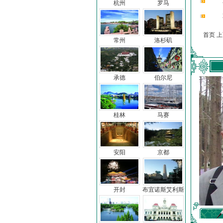
杭州
罗马
首页 
常州
洛杉矶
承德
伯尔尼
桂林
马赛
安阳
京都
开封
布宜诺斯艾利斯
车前子
冯