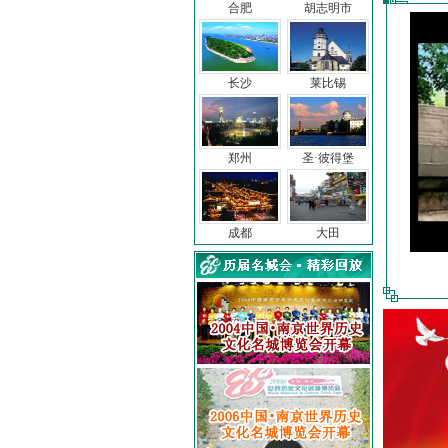
合肥
胡志明市
长沙
莱比锡
郑州
圣·彼得堡
成都
大田