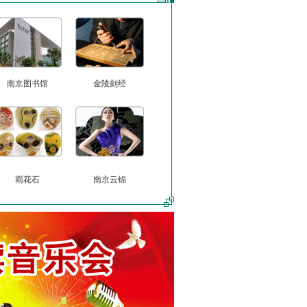
南京图书馆
金陵刻经
雨花石
南京云锦