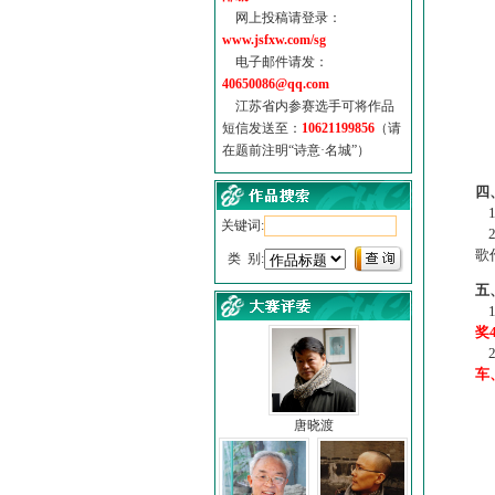
网上投稿请登录：
www.jsfxw.com/sg
电子邮件请发：
40650086@qq.com
江苏省内参赛选手可将作品
短信发送至：
10621199856
（请
在题前注明“诗意·名城”）
（
四
1
关键词:
2
歌
类 别:
五
1
奖
2
车
唐晓渡