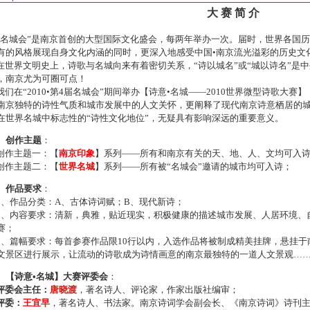
大 赛 简 介
名城会”是南京首创的大型国际文化盛会，每两年举办一次。届时，世界各国
有的风格展现自身文化内涵的同时，更深入地感受中国•南京流光溢彩的历史文
世界文明史上，诗歌与名城向来有着密切关系，“诗以城名”或“城以诗名”是
，南京尤为可圈可点！
们在“2010•第4届名城会”期间举办【诗意•名城——2010世界微型诗歌大
南京独特的诗性气质和城市发展中的人文关怀，更阐释了现代南京诗意栖居的
在世界名城中标志性的“诗性文化地位”，无疑具有影响深远的重要意义。
、创作主题
：
作主题一：【
南京印象
】系列——所有和南京有关的天、地、人、文均可入
作主题二：【
世界名城
】系列——所有被“名城会”邀请的城市均可入诗；
、作品要求
：
、作品分类：A、古体诗词赋；B、现代新诗；
、内容要求：清新，典雅，贴近现实，积极健康的描述城市发展、人居环境、
赛；
、篇幅要求：每首参赛作品限10行以内，入选作品将被制成精美挂牌，悬挂于
文景区进行展示，让流动的诗歌成为诗情画意的南京最独特的一道人文景观…
、【诗意•名城】大赛评委会
：
评委会主任：
唐晓渡
，著名诗人、评论家，作家出版社编审；
评委：
王宜早
，著名诗人、书法家。南京诗词学会副会长、《南京诗词》诗刊