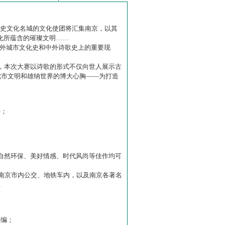
历史文化名城的文化使团将汇集南京，以其
化所蕴含的璀璨文明……
中外城市文化史和中外诗歌史上的重要现
赛】，本次大赛以诗歌的形式不仅向世人展示古
城市文明和雄纳世界的博大心胸——为打造
诗；
自然环保、美好情感、时代风尚等佳作均可
南京市内公交、地铁车内，以及南京各著名
…
主编；