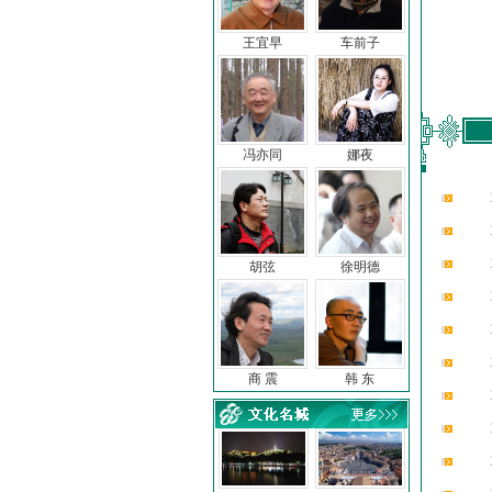
王宜早
车前子
冯亦同
娜夜
胡弦
徐明德
商 震
韩 东