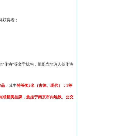
”奖获得者；
“作协”等文学机构，组织当地诗人创作诗
作品
，其中
特等奖2名（古体、现代）；1等
制成精美挂牌，悬挂于南京市内地铁、公交