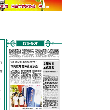
诗
的
苏
，
，
，