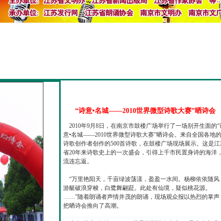
“诗意•名城——2010世界微型诗歌大赛”晒诗会
2010年9月8日，在南京市鼓楼广场举行了一场别开生面的“
意•名城——2010世界微型诗歌大赛”晒诗会。来自全国各地
诗歌创作者创作的500首诗歌，在鼓楼广场现场展示。这是江
省20年来诗歌史上的一次盛会，引得上千市民置身诗的海洋
流连忘返。
“万里艳阳天，千亩绿波荡漾，盈盈一水间。杨柳依依随风
游艇破浪穿梭，白鹭舞翩跹。此处有仙境，疑似桃花源。
……”随着朗诵者声情并茂的朗诵，现场观众报以热烈的掌声
把晒诗会推向了高潮。