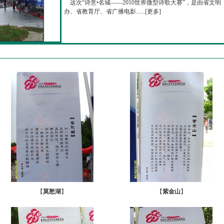
这次“诗意•名城——2010世界微型诗歌大赛”，是由省文明
办、省教育厅、省广播电影......[
更多
]
【
莫愁湖
】
【
紫金山
】