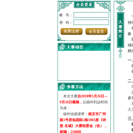
帐 号：
“
独
密 码：
在
象
我
城
她
一
创
创
·
诗意名城·获奖名单
·
【诗意·名城】地铁展示作...
二
·
诗意名城·地铁时间
1
·
地铁完美呈现【诗意·名城...
2
本次大赛
自2010年5月26日—
·
参赛作品多达5000多首
参
9月26日截稿，
以稿件到达时间
3
·
“诗意·名城”晒诗会
为准：
人
·
特别通知--致广大诗词爱好...
稿件信函请寄：
南京市广州
三
路5号君临国际2栋1803座《诗
意·名城》大赛组委会（收），
邮编：210008