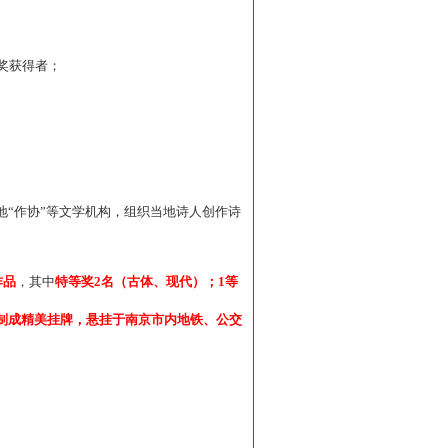
”奖获得者；
“作协”等文学机构，组织当地诗人创作诗
作品
，其中
特等奖2名（古体、现代）；1等
制成精美挂牌，悬挂于南京市内地铁、公交