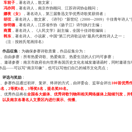
车前子
，著名诗人，散文家；
冯亦同
，著名诗人，南京作协顾问、江苏诗词协会顾问；
娜夜（女）
，著名诗人，第三届鲁迅文学优秀诗歌奖获得者；
胡弦
，著名诗人，散文家，《诗刊》“新世纪（2000—2009）十佳青年诗人
徐明德
，著名诗人，江苏省作协《扬子江》诗刊执行主编；
商震
，著名诗人，《人民文学》副主编，全国十佳诗歌编辑；
韩东
，著名诗人、小说家，中国“第三代诗歌运动”最具代表性诗人之一；
注：按姓氏笔画排名）
、作品征集
：为确保参赛诗歌质量，作品征集分为：
、自由参赛：所有热爱诗歌、热爱南京、热爱生活的人们均可参赛；
、邀请参赛：南京市政府在向世界各国历史文化名城发邀请函时，同时邀请当地
作品——可以写“南京印象”，也可以写他们自己的城市文化亮点；
、评选与奖励
：
、参赛作品通过初评、复评、终评的方式，由评委会、监审会评出
100首优秀
4名，2等奖6名，3等奖8名，提名奖80名。
、优秀作品将在
全国各大媒体、优秀诗歌刊物和相关网络媒体上陆续刊发，并
、以及南京各著名人文景区内进行展示、传播
。