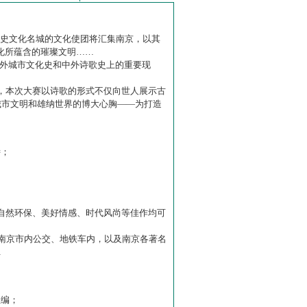
历史文化名城的文化使团将汇集南京，以其
化所蕴含的璀璨文明……
中外城市文化史和中外诗歌史上的重要现
赛】，本次大赛以诗歌的形式不仅向世人展示古
城市文明和雄纳世界的博大心胸——为打造
诗；
自然环保、美好情感、时代风尚等佳作均可
南京市内公交、地铁车内，以及南京各著名
…
主编；