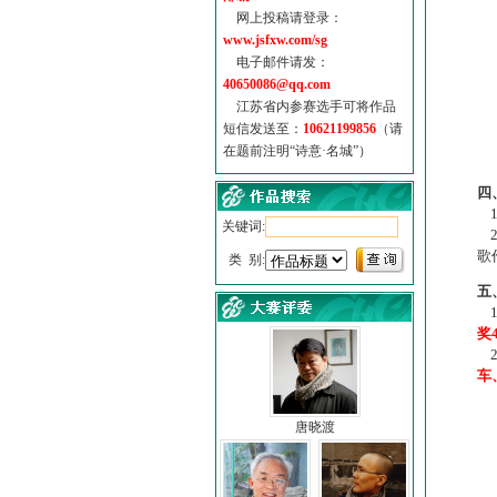
网上投稿请登录：
www.jsfxw.com/sg
电子邮件请发：
40650086@qq.com
江苏省内参赛选手可将作品
短信发送至：
10621199856
（请
在题前注明“诗意·名城”）
（
四
1
关键词:
2
歌
类 别:
五
1
奖
2
车
唐晓渡