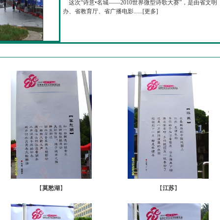
这次“诗意•名城——2010世界微型诗歌大赛”，是由省文明
办、省教育厅、省广播电影......[
更多
]
【
莫愁湖
】
【
江苏
】