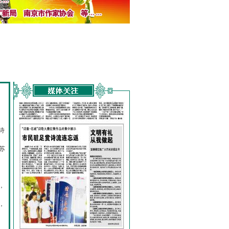
诗
的
苏
，
，
，