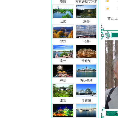
安阳
布宜诺斯艾利斯
首页 
合肥
京都
敦煌
马赛
常州
维也纳
开封
布达佩斯
淮安
名古屋
车前子
冯亦