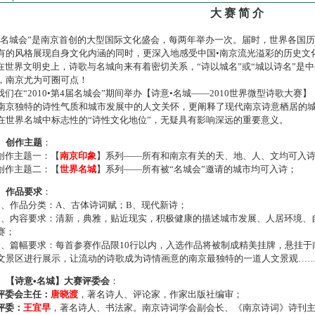
大 赛 简 介
名城会”是南京首创的大型国际文化盛会，每两年举办一次。届时，世界各国
有的风格展现自身文化内涵的同时，更深入地感受中国•南京流光溢彩的历史文
世界文明史上，诗歌与名城向来有着密切关系，“诗以城名”或“城以诗名”是
，南京尤为可圈可点！
们在“2010•第4届名城会”期间举办【诗意•名城——2010世界微型诗歌大
南京独特的诗性气质和城市发展中的人文关怀，更阐释了现代南京诗意栖居的
在世界名城中标志性的“诗性文化地位”，无疑具有影响深远的重要意义。
、创作主题
：
作主题一：【
南京印象
】系列——所有和南京有关的天、地、人、文均可入
作主题二：【
世界名城
】系列——所有被“名城会”邀请的城市均可入诗；
、作品要求
：
、作品分类：A、古体诗词赋；B、现代新诗；
、内容要求：清新，典雅，贴近现实，积极健康的描述城市发展、人居环境、
赛；
、篇幅要求：每首参赛作品限10行以内，入选作品将被制成精美挂牌，悬挂于
文景区进行展示，让流动的诗歌成为诗情画意的南京最独特的一道人文景观…
、【诗意•名城】大赛评委会
：
评委会主任：
唐晓渡
，著名诗人、评论家，作家出版社编审；
评委：
王宜早
，著名诗人、书法家。南京诗词学会副会长、《南京诗词》诗刊