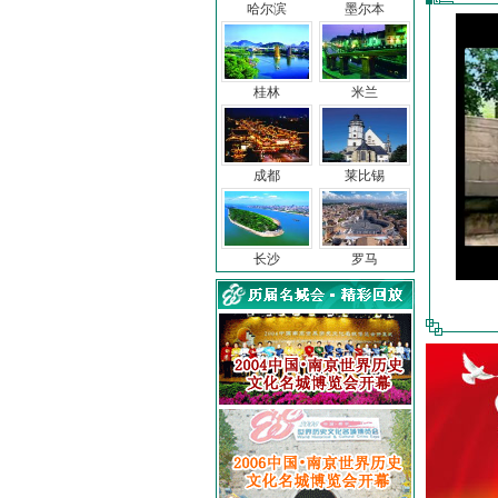
哈尔滨
墨尔本
桂林
米兰
成都
莱比锡
长沙
罗马