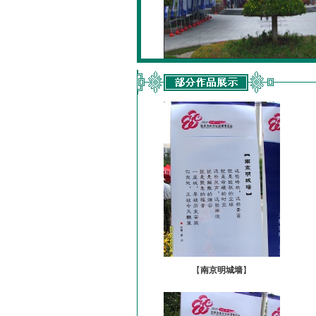
【
南京明城墙
】