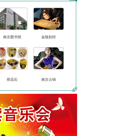
南京图书馆
金陵刻经
雨花石
南京云锦