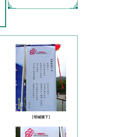
【
明城墙下
】