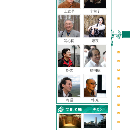
王宜早
车前子
冯亦同
娜夜
胡弦
徐明德
商 震
韩 东