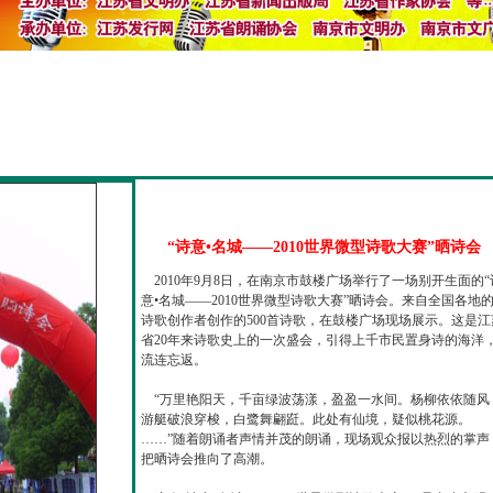
“诗意•名城——2010世界微型诗歌大赛”晒诗会
2010年9月8日，在南京市鼓楼广场举行了一场别开生面的“
意•名城——2010世界微型诗歌大赛”晒诗会。来自全国各地
诗歌创作者创作的500首诗歌，在鼓楼广场现场展示。这是江
省20年来诗歌史上的一次盛会，引得上千市民置身诗的海洋
流连忘返。
“万里艳阳天，千亩绿波荡漾，盈盈一水间。杨柳依依随风
游艇破浪穿梭，白鹭舞翩跹。此处有仙境，疑似桃花源。
……”随着朗诵者声情并茂的朗诵，现场观众报以热烈的掌声
把晒诗会推向了高潮。