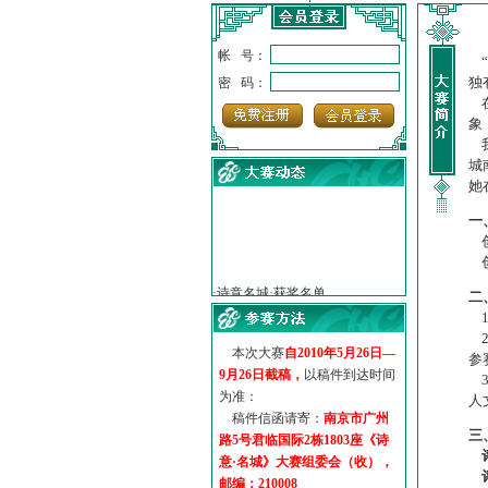
帐 号：
“
独
密 码：
在
象
我
城
她
一
创
·
诗意名城·获奖名单
创
·
【诗意·名城】地铁展示作...
二
·
诗意名城·地铁时间
1
·
地铁完美呈现【诗意·名城...
2
·
参赛作品多达5000多首
本次大赛
自2010年5月26日—
参
·
“诗意·名城”晒诗会
9月26日截稿，
以稿件到达时间
3
·
特别通知--致广大诗词爱好...
为准：
人
稿件信函请寄：
南京市广州
三
路5号君临国际2栋1803座《诗
意·名城》大赛组委会（收），
邮编：210008