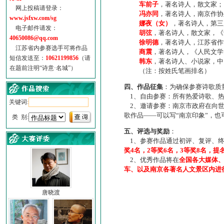
车前子
，著名诗人，散文家；
网上投稿请登录：
冯亦同
，著名诗人，南京作协
www.jsfxw.com/sg
娜夜（女）
，著名诗人，第三
电子邮件请发：
胡弦
，著名诗人，散文家，《诗
40650086@qq.com
徐明德
，著名诗人，江苏省作
江苏省内参赛选手可将作品
商震
，著名诗人，《人民文学
短信发送至：
10621199856
（请
韩东
，著名诗人、小说家，中
在题前注明“诗意·名城”）
（注：按姓氏笔画排名）
四、作品征集
：为确保参赛诗歌质
1、自由参赛：所有热爱诗歌、热
关键词:
2、邀请参赛：南京市政府在向世
歌作品——可以写“南京印象”，
类 别:
五、评选与奖励
：
1、参赛作品通过初评、复评、终
奖4名，2等奖6名，3等奖8名，提
2、优秀作品将在
全国各大媒体
车、以及南京各著名人文景区内进
唐晓渡