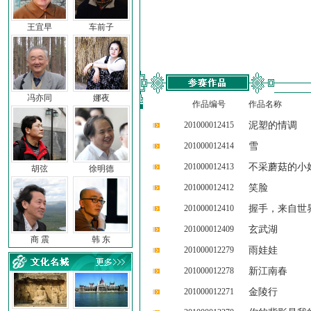
王宜早
车前子
冯亦同
娜夜
作品编号
作品名称
201000012415
泥塑的情调
201000012414
雪
201000012413
不采蘑菇的小
胡弦
徐明德
201000012412
笑脸
201000012410
握手，来自世
201000012409
玄武湖
商 震
韩 东
201000012279
雨娃娃
201000012278
新江南春
201000012271
金陵行