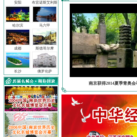
安阳
布宜诺斯艾利斯
哈尔滨
马六甲
成都
斯德哥尔摩
长沙
佛罗伦萨
南京获得2014夏季青奥