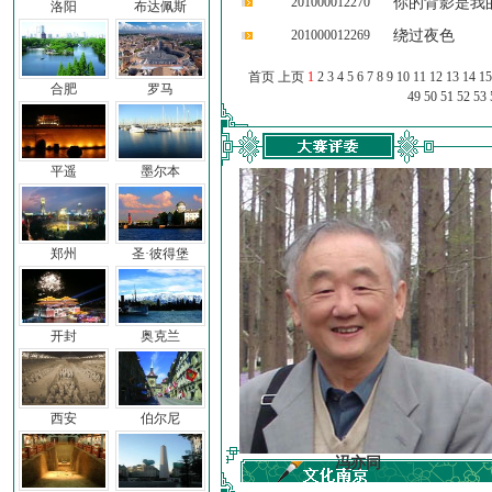
201000012270
你的背影是我
洛阳
布达佩斯
201000012269
绕过夜色
首页 上页
1
2
3
4
5
6
7
8
9
10
11
12
13
14
15
合肥
罗马
49
50
51
52
53
平遥
墨尔本
郑州
圣·彼得堡
开封
奥克兰
西安
伯尔尼
车前子
冯亦同