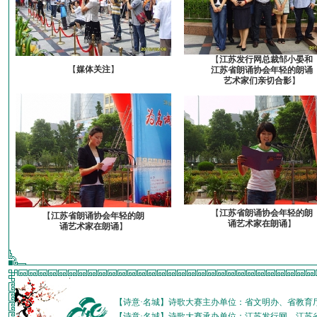
【
江苏发行网总裁邹小晏和
【
媒体关注
】
江苏省朗诵协会年轻的朗诵
艺术家们亲切合影
】
【
江苏省朗诵协会年轻的朗
【
江苏省朗诵协会年轻的朗
诵艺术家在朗诵
】
诵艺术家在朗诵
】
【诗意·名城】诗歌大赛主办单位：省文明办、省教育
【诗意·名城】诗歌大赛承办单位：江苏发行网、江苏