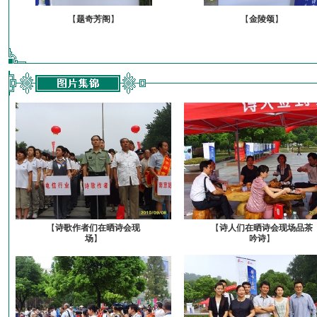
【
题奇芳阁
】
【
金陵颂
】
【
诗歌作者们在晒诗会现
【
诗人们在晒诗会现场品茶
场
】
吟诗
】