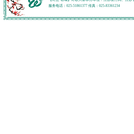
服务电话：025-51861377 传真：025-83361234