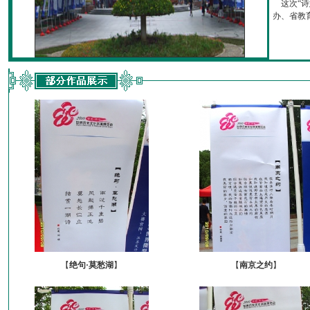
这次“诗
办、省教育厅
【
绝句·莫愁湖
】
【
南京之约
】