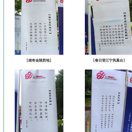
【
雄奇金陵胜地
】
【
春日登江宁凤凰台
】