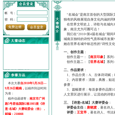
帐 号：
“名城会”是南京首创的大型国际
独有的风格展现自身文化内涵的同
密 码：
在世界文明史上，诗歌与名城向来
象，南京尤为可圈可点！
我们在“2010•第4届名城会”
城南京独特的诗性气质和城市发展
她在世界名城中标志性的“诗性文
一、创作主题
：
创作主题一：【
南京印象
】系列
创作主题二：【
世界名城
】系列
·
诗意名城·获奖名单
二、作品要求
：
·
【诗意·名城】地铁展示作...
1、作品分类：A、古体诗词赋；
·
诗意名城·地铁时间
2、内容要求：清新，典雅，贴近
·
地铁完美呈现【诗意·名城...
本次大赛
自2010年5月26日—
参赛；
·
参赛作品多达5000多首
9月26日截稿，
以稿件到达时间
3、篇幅要求：每首参赛作品限1
·
“诗意·名城”晒诗会
为准：
人文景区进行展示，让流动的诗歌
·
特别通知--致广大诗词爱好...
稿件信函请寄：
南京市广州
三、【诗意•名城】大赛评委会
：
路5号君临国际2栋1803座《诗
评委会主任：
唐晓渡
，著名诗人
意·名城》大赛组委会（收），
评委：
王宜早
，著名诗人、书法
邮编：210008