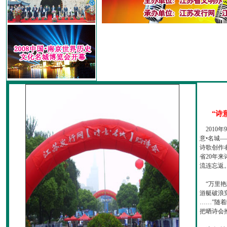
“诗
2010
意•名城—
诗歌创作
省20年
流连忘返
“万里艳
游艇破浪
……”随
把晒诗会