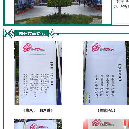
这次“诗
办、省教育厅
【
南京，一份厚重
】
【
栖霞仰圣
】