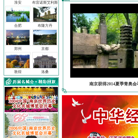
淮安
布宜诺斯艾利斯
合肥
布隆方丹
郑州
京都
敦煌
洛桑
南京获得2014夏季青奥