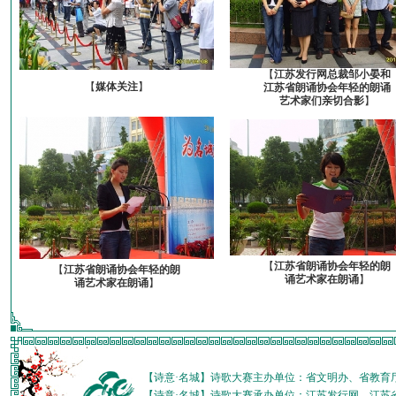
【
江苏发行网总裁邹小晏和
【
媒体关注
】
江苏省朗诵协会年轻的朗诵
艺术家们亲切合影
】
【
江苏省朗诵协会年轻的朗
【
江苏省朗诵协会年轻的朗
诵艺术家在朗诵
】
诵艺术家在朗诵
】
【诗意·名城】诗歌大赛主办单位：省文明办、省教育
【诗意·名城】诗歌大赛承办单位：江苏发行网、江苏