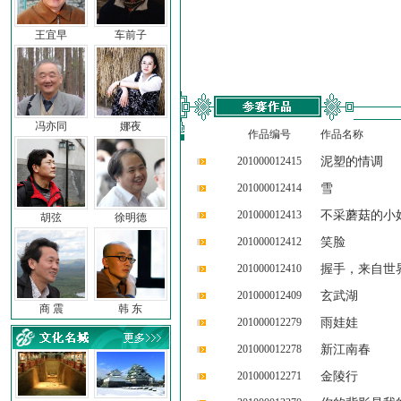
王宜早
车前子
冯亦同
娜夜
作品编号
作品名称
201000012415
泥塑的情调
201000012414
雪
201000012413
不采蘑菇的小
胡弦
徐明德
201000012412
笑脸
201000012410
握手，来自世
201000012409
玄武湖
商 震
韩 东
201000012279
雨娃娃
201000012278
新江南春
201000012271
金陵行