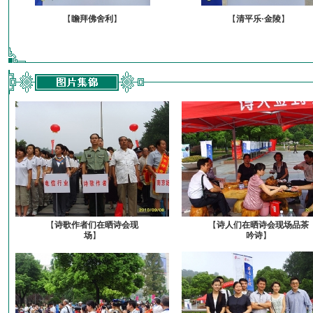
【
瞻拜佛舍利
】
【
清平乐·金陵
】
【
诗歌作者们在晒诗会现
【
诗人们在晒诗会现场品茶
场
】
吟诗
】