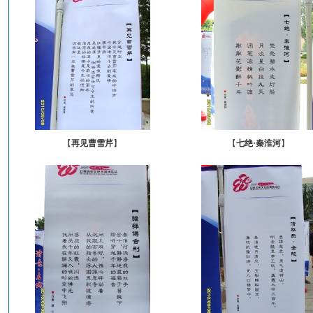
【
再见曹雪芹
】
【
七绝·秦淮河
】