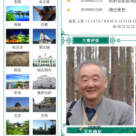
201000012270
你的背影是我
安阳
名古屋
201000012269
绕过夜色
首页 上页
1
2
3
4
5
6
7
8
9
10
11
12
13
14
15
桂林
巴黎
49
50
51
52
53
哈尔滨
莱比锡
西安
胡志明市
常州
佛罗伦萨
北京
大田
前子
冯亦同