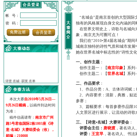
帐 号：
“名城会”是南京首创的大型国际
独有的风格展现自身文化内涵的同
密 码：
在世界文明史上，诗歌与名城向来
象，南京尤为可圈可点！
我们在“2010•第4届名城会”
城南京独特的诗性气质和城市发展
她在世界名城中标志性的“诗性文
一、创作主题
：
创作主题一：【
南京印象
】系列
创作主题二：【
世界名城
】系列
·
诗意名城·获奖名单
·
【诗意·名城】地铁展示作...
二、作品要求
：
·
诗意名城·地铁时间
1、作品分类：A、古体诗词赋；
·
地铁完美呈现【诗意·名城...
2、内容要求：清新，典雅，贴近
本次大赛
自2010年5月26日—
·
参赛作品多达5000多首
参赛；
9月26日截稿，
以稿件到达时间
·
“诗意·名城”晒诗会
3、篇幅要求：每首参赛作品限1
为准：
人文景区进行展示，让流动的诗歌
·
特别通知--致广大诗词爱好...
稿件信函请寄：
南京市广州
三、【诗意•名城】大赛评委会
：
路5号君临国际2栋1803座《诗
评委会主任：
唐晓渡
，著名诗人
意·名城》大赛组委会（收），
评委：
王宜早
，著名诗人、书法
邮编：210008