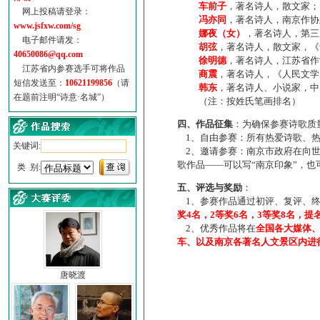
车前子
，著名诗人，散文家；
网上投稿请登录：
冯亦同
，著名诗人，南京作协
www.jsfxw.com/sg
娜夜（女）
，著名诗人，第三
电子邮件请发：
胡弦
，著名诗人，散文家，《诗
40650086@qq.com
徐明德
，著名诗人，江苏省作
江苏省内参赛选手可将作品
商震
，著名诗人，《人民文学
短信发送至：
10621199856
（请
韩东
，著名诗人、小说家，中
在题前注明“诗意·名城”）
（注：按姓氏笔画排名）
四、作品征集
：为确保参赛诗歌质
1、自由参赛：所有热爱诗歌、热
关键词:
2、邀请参赛：南京市政府在向世
歌作品——可以写“南京印象”，
类 别:
五、评选与奖励
：
1、参赛作品通过初评、复评、终
奖4名，2等奖6名，3等奖8名，提
2、优秀作品将在
全国各大媒体
车、以及南京各著名人文景区内进
唐晓渡