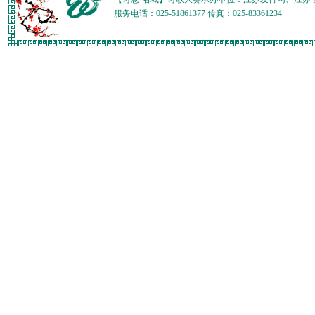
服务电话：025-51861377 传真：025-83361234