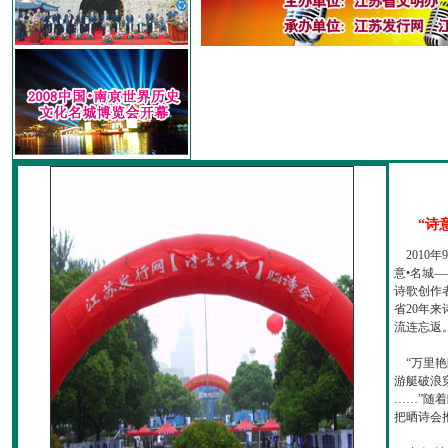
“诗
2010
意•名城—
诗歌创作
省20年
流连忘返
“万里艳
游艇破浪
……”随
把晒诗会