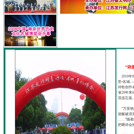
“诗
2010
意•名城—
诗歌创作
省20年
流连忘返
“万里艳
游艇破浪
……”随
把晒诗会