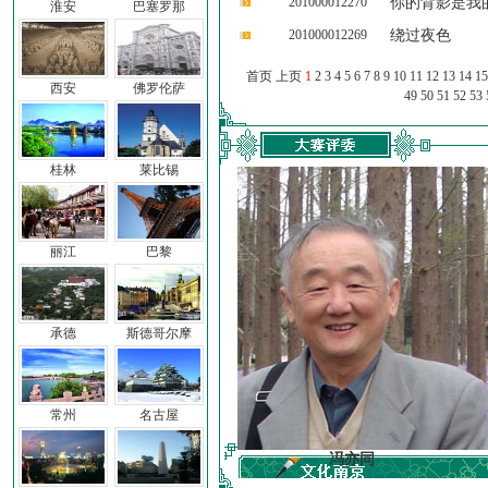
201000012270
你的背影是我
淮安
巴塞罗那
201000012269
绕过夜色
首页 上页
1
2
3
4
5
6
7
8
9
10
11
12
13
14
15
西安
佛罗伦萨
49
50
51
52
53
桂林
莱比锡
丽江
巴黎
承德
斯德哥尔摩
常州
名古屋
车前子
冯亦同