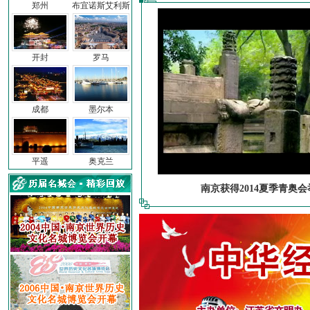
郑州
布宜诺斯艾利斯
开封
罗马
成都
墨尔本
平遥
奥克兰
南京获得2014夏季青奥