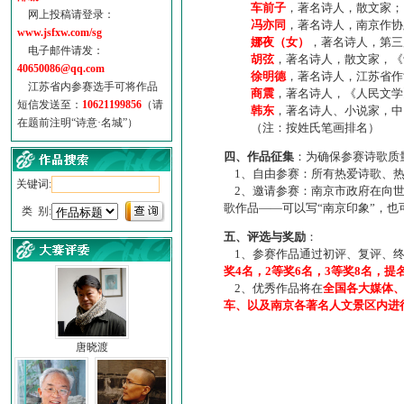
车前子
，著名诗人，散文家；
网上投稿请登录：
冯亦同
，著名诗人，南京作协
www.jsfxw.com/sg
娜夜（女）
，著名诗人，第三
电子邮件请发：
胡弦
，著名诗人，散文家，《诗
40650086@qq.com
徐明德
，著名诗人，江苏省作
江苏省内参赛选手可将作品
商震
，著名诗人，《人民文学
短信发送至：
10621199856
（请
韩东
，著名诗人、小说家，中
在题前注明“诗意·名城”）
（注：按姓氏笔画排名）
四、作品征集
：为确保参赛诗歌质
1、自由参赛：所有热爱诗歌、热
关键词:
2、邀请参赛：南京市政府在向世
歌作品——可以写“南京印象”，
类 别:
五、评选与奖励
：
1、参赛作品通过初评、复评、终
奖4名，2等奖6名，3等奖8名，提
2、优秀作品将在
全国各大媒体
车、以及南京各著名人文景区内进
唐晓渡