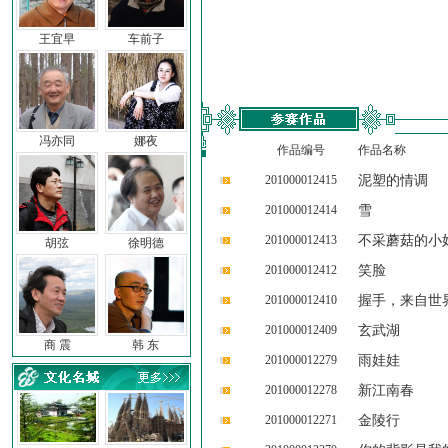
王宜早
车前子
冯亦同
娜夜
作品编号
作品名称
201000012415
泥塑的情调
201000012414
雪
201000012413
不采蘑菇的小
胡弦
徐明德
201000012412
笑脸
201000012410
握手，来自世
201000012409
玄武湖
商 震
韩 东
201000012279
雨娃娃
201000012278
新江南春
201000012271
金陵行