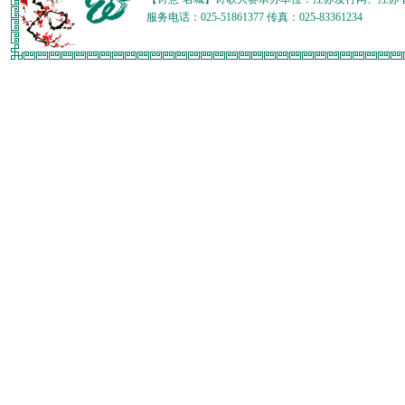
服务电话：025-51861377 传真：025-83361234