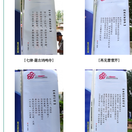
【
七律·题古鸡鸣寺
】
【
再见曹雪芹
】