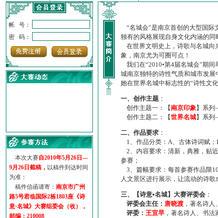
帐 号：
“名城会”是南京首创的大型国际
独有的风格展现自身文化内涵的同
密 码：
在世界文明史上，诗歌与名城向来
象，南京尤为可圈可点！
我们在“2010•第4届名城会”
城南京独特的诗性气质和城市发展
她在世界名城中标志性的“诗性文
一、创作主题
：
创作主题一：【
南京印象
】系列
创作主题二：【
世界名城
】系列
·
诗意名城·获奖名单
二、作品要求
：
·
【诗意·名城】地铁展示作...
1、作品分类：A、古体诗词赋；
·
诗意名城·地铁时间
2、内容要求：清新，典雅，贴近
·
地铁完美呈现【诗意·名城...
本次大赛
自2010年5月26日—
参赛；
·
参赛作品多达5000多首
9月26日截稿，
以稿件到达时间
3、篇幅要求：每首参赛作品限1
·
“诗意·名城”晒诗会
为准：
人文景区进行展示，让流动的诗歌
·
特别通知--致广大诗词爱好...
稿件信函请寄：
南京市广州
三、【诗意•名城】大赛评委会
：
路5号君临国际2栋1803座《诗
评委会主任：
唐晓渡
，著名诗人
意·名城》大赛组委会（收），
评委：
王宜早
，著名诗人、书法
邮编：210008