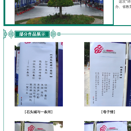
这次“诗
办、省教育厅
【
石头城与一条河
】
【
母子情
】