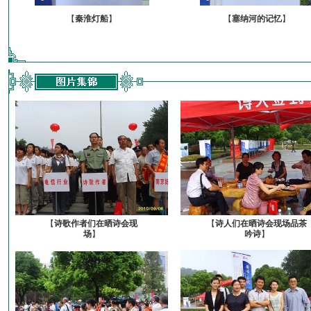
【
秦淮灯船
】
【
塞纳河的记忆
】
【
诗歌作者们在晒诗会现
【
诗人们在晒诗会现场品茶
场
】
吟诗
】