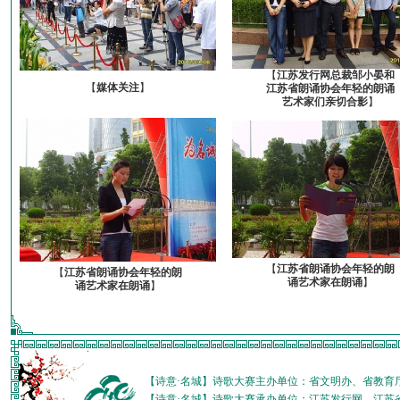
【
江苏发行网总裁邹小晏和
【
媒体关注
】
江苏省朗诵协会年轻的朗诵
艺术家们亲切合影
】
【
江苏省朗诵协会年轻的朗
【
江苏省朗诵协会年轻的朗
诵艺术家在朗诵
】
诵艺术家在朗诵
】
【诗意·名城】诗歌大赛主办单位：省文明办、省教育
【诗意·名城】诗歌大赛承办单位：江苏发行网、江苏