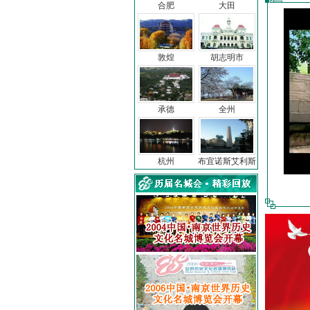
合肥
大田
敦煌
胡志明市
承德
全州
杭州
布宜诺斯艾利斯