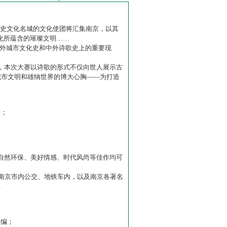
历史文化名城的文化使团将汇集南京，以其
化所蕴含的璀璨文明……
中外城市文化史和中外诗歌史上的重要现
赛】，本次大赛以诗歌的形式不仅向世人展示古
城市文明和雄纳世界的博大心胸——为打造
诗；
自然环保、美好情感、时代风尚等佳作均可
南京市内公交、地铁车内，以及南京各著名
…
主编；