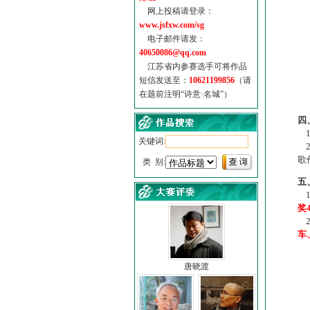
网上投稿请登录：
www.jsfxw.com/sg
电子邮件请发：
40650086@qq.com
江苏省内参赛选手可将作品
短信发送至：
10621199856
（请
在题前注明“诗意·名城”）
（
四
1
关键词:
2
歌
类 别:
五
1
奖
2
车
唐晓渡