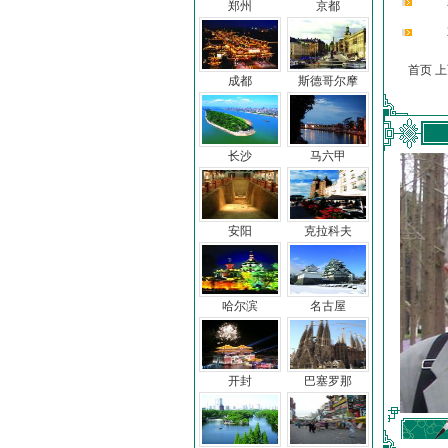
郑州
京都
首页 
成都
斯德哥尔摩
长沙
马六甲
安阳
克拉科夫
哈尔滨
名古屋
开封
巴塞罗那
车前子
冯