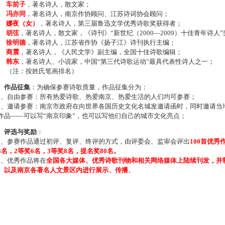
车前子
，著名诗人，散文家；
冯亦同
，著名诗人，南京作协顾问、江苏诗词协会顾问；
娜夜（女）
，著名诗人，第三届鲁迅文学优秀诗歌奖获得者；
胡弦
，著名诗人，散文家，《诗刊》“新世纪（2000—2009）十佳青年诗人
徐明德
，著名诗人，江苏省作协《扬子江》诗刊执行主编；
商震
，著名诗人，《人民文学》副主编，全国十佳诗歌编辑；
韩东
，著名诗人、小说家，中国“第三代诗歌运动”最具代表性诗人之一；
注：按姓氏笔画排名）
、作品征集
：为确保参赛诗歌质量，作品征集分为：
、自由参赛：所有热爱诗歌、热爱南京、热爱生活的人们均可参赛；
、邀请参赛：南京市政府在向世界各国历史文化名城发邀请函时，同时邀请当地
作品——可以写“南京印象”，也可以写他们自己的城市文化亮点；
、评选与奖励
：
、参赛作品通过初评、复评、终评的方式，由评委会、监审会评出
100首优秀
4名，2等奖6名，3等奖8名，提名奖80名。
、优秀作品将在
全国各大媒体、优秀诗歌刊物和相关网络媒体上陆续刊发，并
、以及南京各著名人文景区内进行展示、传播
。