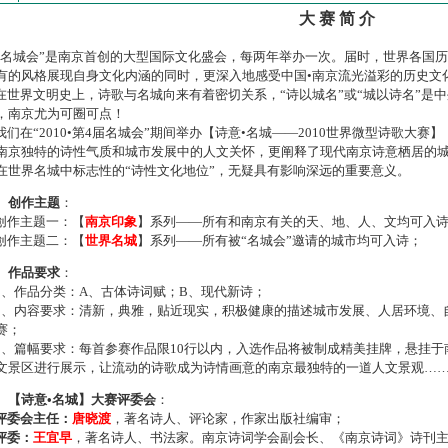
大 赛 简 介
名城会”是南京首创的大型国际文化盛会，每两年举办一次。届时，世界各国
有的风格展现自身文化内涵的同时，更深入地感受中国•南京流光溢彩的历史文
世界文明史上，诗歌与名城向来有着密切关系，“诗以城名”或“城以诗名”是
，南京尤为可圈可点！
们在“2010•第4届名城会”期间举办【诗意•名城——2010世界微型诗歌大
南京独特的诗性气质和城市发展中的人文关怀，更阐释了现代南京诗意栖居的
在世界名城中标志性的“诗性文化地位”，无疑具有影响深远的重要意义。
、创作主题
：
作主题一：【
南京印象
】系列——所有和南京有关的天、地、人、文均可入
作主题二：【
世界名城
】系列——所有被“名城会”邀请的城市均可入诗；
、作品要求
：
、作品分类：A、古体诗词赋；B、现代新诗；
、内容要求：清新，典雅，贴近现实，积极健康的描述城市发展、人居环境、
赛；
、篇幅要求：每首参赛作品限10行以内，入选作品将被制成精美挂牌，悬挂于
文景区进行展示，让流动的诗歌成为诗情画意的南京最独特的一道人文景观…
、【诗意•名城】大赛评委会
：
评委会主任：
唐晓渡
，著名诗人、评论家，作家出版社编审；
评委：
王宜早
，著名诗人、书法家。南京诗词学会副会长、《南京诗词》诗刊