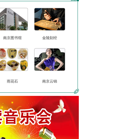
南京图书馆
金陵刻经
雨花石
南京云锦