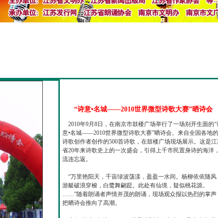
“诗意•名城——2010世界微型诗歌大赛”晒诗会
2010年9月8日，在南京市鼓楼广场举行了一场别开生面的“
意•名城——2010世界微型诗歌大赛”晒诗会。来自全国各地
诗歌创作者创作的500首诗歌，在鼓楼广场现场展示。这是江
省20年来诗歌史上的一次盛会，引得上千市民置身诗的海洋
流连忘返。
“万里艳阳天，千亩绿波荡漾，盈盈一水间。杨柳依依随风
游艇破浪穿梭，白鹭舞翩跹。此处有仙境，疑似桃花源。
……”随着朗诵者声情并茂的朗诵，现场观众报以热烈的掌声
把晒诗会推向了高潮。