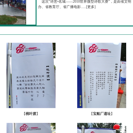
这次“诗意•名城——2010世界微型诗歌大赛”，是由省文明
办、省教育厅、省广播电影......[
更多
]
【
桃叶渡
】
【
宝船厂遗址
】