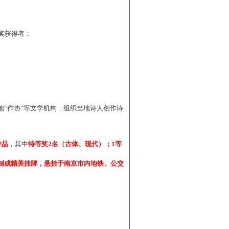
”奖获得者；
“作协”等文学机构，组织当地诗人创作诗
作品
，其中
特等奖2名（古体、现代）；1等
制成精美挂牌，悬挂于南京市内地铁、公交