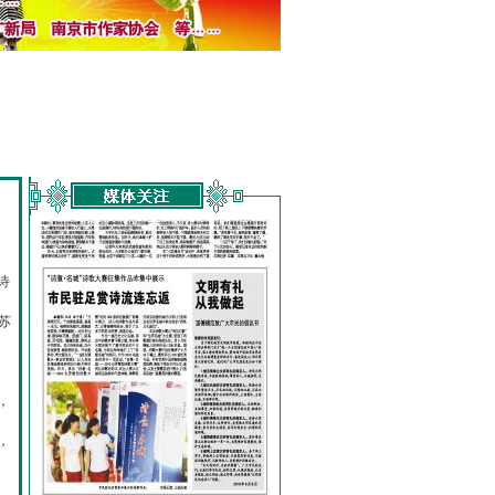
诗
的
苏
，
，
，