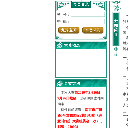
帐 号：
“
独
密 码：
在
象
我
城
她
一
创
创
·
诗意名城·获奖名单
·
【诗意·名城】地铁展示作...
二
·
诗意名城·地铁时间
1
·
地铁完美呈现【诗意·名城...
2
本次大赛
自2010年5月26日—
·
参赛作品多达5000多首
参
9月26日截稿，
以稿件到达时间
3
·
“诗意·名城”晒诗会
为准：
人
·
特别通知--致广大诗词爱好...
稿件信函请寄：
南京市广州
三
路5号君临国际2栋1803座《诗
意·名城》大赛组委会（收），
邮编：210008