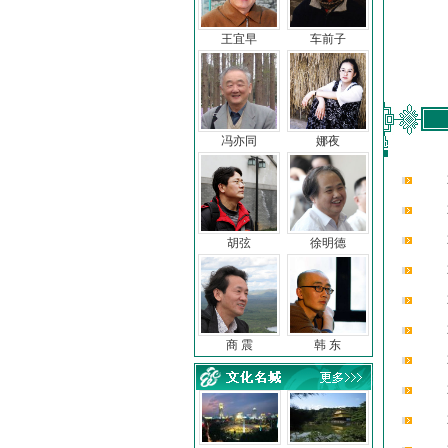
王宜早
车前子
冯亦同
娜夜
胡弦
徐明德
商 震
韩 东