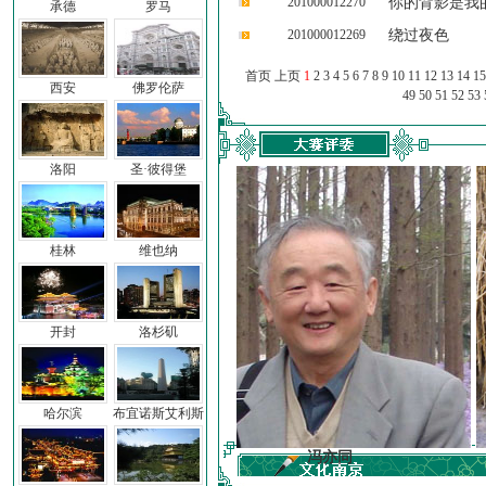
201000012270
你的背影是我
承德
罗马
201000012269
绕过夜色
首页 上页
1
2
3
4
5
6
7
8
9
10
11
12
13
14
15
西安
佛罗伦萨
49
50
51
52
53
洛阳
圣·彼得堡
桂林
维也纳
开封
洛杉矶
哈尔滨
布宜诺斯艾利斯
前子
冯亦同