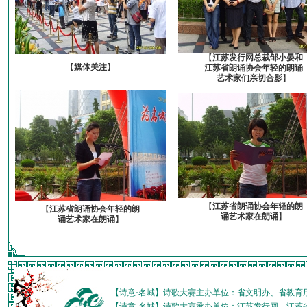
【
江苏发行网总裁邹小晏和
【
媒体关注
】
江苏省朗诵协会年轻的朗诵
艺术家们亲切合影
】
【
江苏省朗诵协会年轻的朗
【
江苏省朗诵协会年轻的朗
诵艺术家在朗诵
】
诵艺术家在朗诵
】
【诗意·名城】诗歌大赛主办单位：省文明办、省教育
【诗意·名城】诗歌大赛承办单位：江苏发行网、江苏