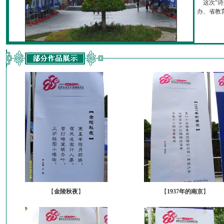
这次“诗
办、省教育厅
【
金陵秋夜
】
【
1937年的南京
】