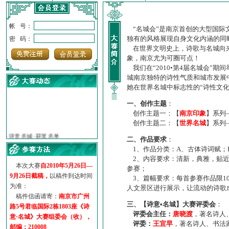
帐 号：
“名城会”是南京首创的大型国际
独有的风格展现自身文化内涵的同
密 码：
在世界文明史上，诗歌与名城向来
象，南京尤为可圈可点！
我们在“2010•第4届名城会”
城南京独特的诗性气质和城市发展
她在世界名城中标志性的“诗性文
一、创作主题
：
创作主题一：【
南京印象
】系列
创作主题二：【
世界名城
】系列
·
诗意名城·获奖名单
·
【诗意·名城】地铁展示作...
二、作品要求
：
·
诗意名城·地铁时间
1、作品分类：A、古体诗词赋；
·
地铁完美呈现【诗意·名城...
2、内容要求：清新，典雅，贴近
本次大赛
自2010年5月26日—
·
参赛作品多达5000多首
参赛；
9月26日截稿，
以稿件到达时间
3、篇幅要求：每首参赛作品限1
·
“诗意·名城”晒诗会
为准：
人文景区进行展示，让流动的诗歌
·
特别通知--致广大诗词爱好...
稿件信函请寄：
南京市广州
三、【诗意•名城】大赛评委会
：
路5号君临国际2栋1803座《诗
评委会主任：
唐晓渡
，著名诗人
意·名城》大赛组委会（收），
评委：
王宜早
，著名诗人、书法
邮编：210008