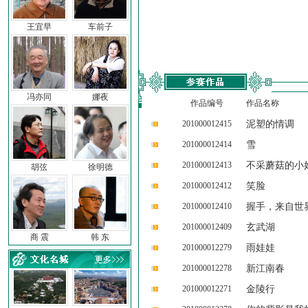
王宜早
车前子
冯亦同
娜夜
作品编号
作品名称
201000012415
泥塑的情调
201000012414
雪
201000012413
不采蘑菇的小
胡弦
徐明德
201000012412
笑脸
201000012410
握手，来自世
201000012409
玄武湖
商 震
韩 东
201000012279
雨娃娃
201000012278
新江南春
201000012271
金陵行