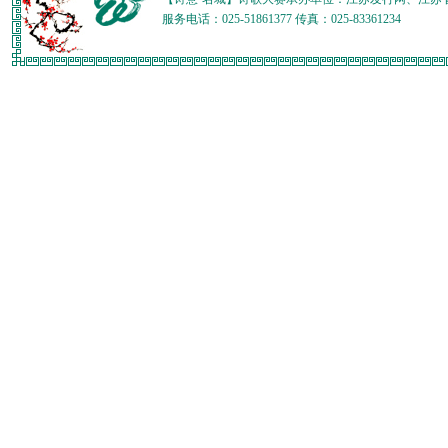
服务电话：025-51861377 传真：025-83361234