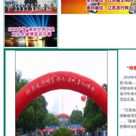
“诗
2010
意•名城—
诗歌创作
省20年
流连忘返
“万里艳
游艇破浪
……”随
把晒诗会