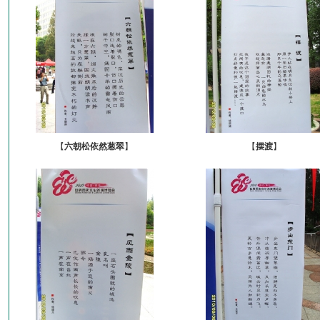
【
六朝松依然葱翠
】
【
摆渡
】