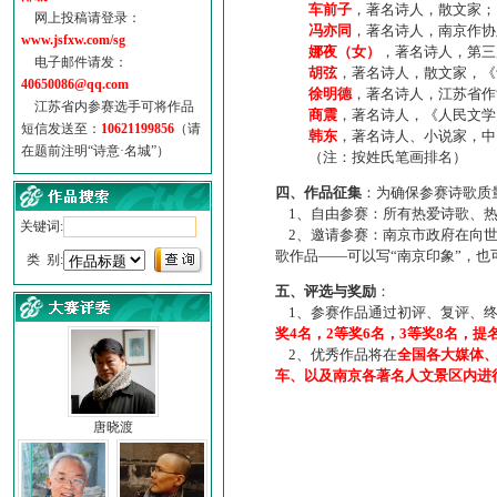
车前子
，著名诗人，散文家；
网上投稿请登录：
冯亦同
，著名诗人，南京作协
www.jsfxw.com/sg
娜夜（女）
，著名诗人，第三
电子邮件请发：
胡弦
，著名诗人，散文家，《诗
40650086@qq.com
徐明德
，著名诗人，江苏省作
江苏省内参赛选手可将作品
商震
，著名诗人，《人民文学
短信发送至：
10621199856
（请
韩东
，著名诗人、小说家，中
在题前注明“诗意·名城”）
（注：按姓氏笔画排名）
四、作品征集
：为确保参赛诗歌质
1、自由参赛：所有热爱诗歌、热
关键词:
2、邀请参赛：南京市政府在向世
歌作品——可以写“南京印象”，
类 别:
五、评选与奖励
：
1、参赛作品通过初评、复评、终
奖4名，2等奖6名，3等奖8名，提
2、优秀作品将在
全国各大媒体
车、以及南京各著名人文景区内进
唐晓渡