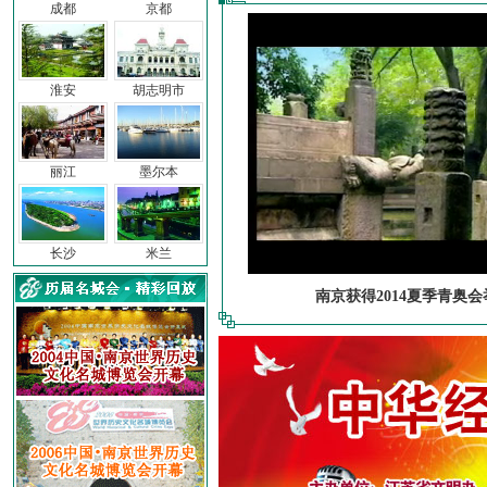
成都
京都
淮安
胡志明市
丽江
墨尔本
长沙
米兰
南京获得2014夏季青奥