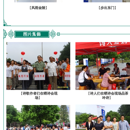
【
风雨金陵
】
【
步出东门
】
【
诗歌作者们在晒诗会现
【
诗人们在晒诗会现场品茶
场
】
吟诗
】