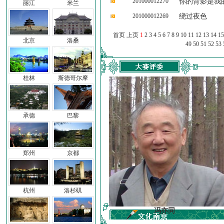
201000012270
你的背影是我
丽江
米兰
201000012269
绕过夜色
首页 上页
1
2
3
4
5
6
7
8
9
10
11
12
13
14
15
北京
洛桑
49
50
51
52
53
桂林
斯德哥尔摩
承德
巴黎
郑州
京都
杭州
洛杉矶
车前子
冯亦同