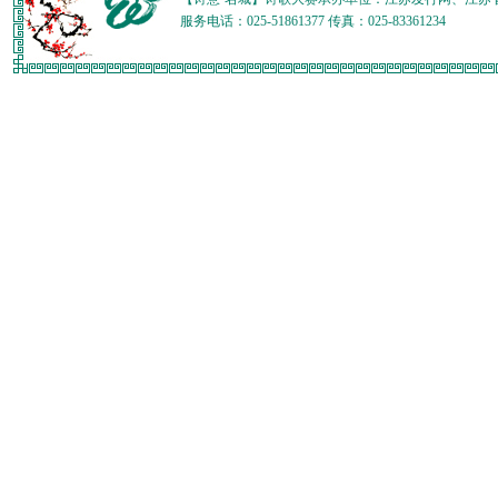
服务电话：025-51861377 传真：025-83361234