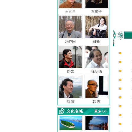
王宜早
车前子
冯亦同
娜夜
胡弦
徐明德
商 震
韩 东