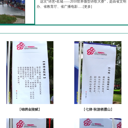
这次“诗意•名城——2010世界微型诗歌大赛”，是由省文明
办、省教育厅、省广播电影......[
更多
]
【
锦绣金陵赋
】
【
七律·秋游栖霞山
】