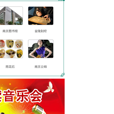
南京图书馆
金陵刻经
雨花石
南京云锦