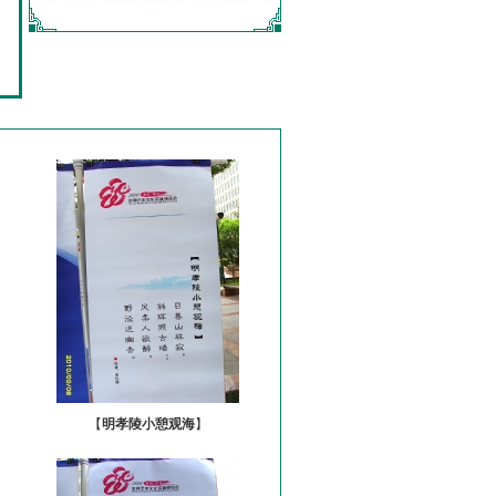
【
明孝陵小憩观海
】