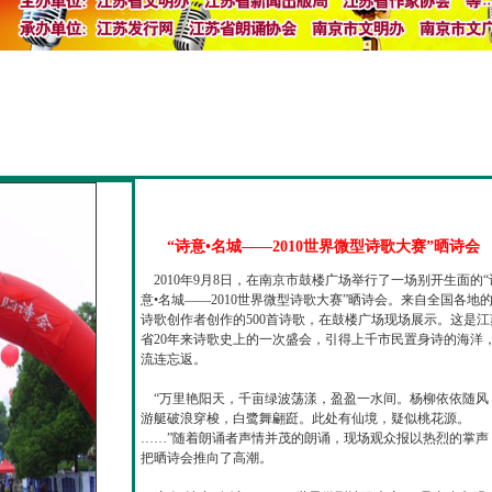
“诗意•名城——2010世界微型诗歌大赛”晒诗会
2010年9月8日，在南京市鼓楼广场举行了一场别开生面的“
意•名城——2010世界微型诗歌大赛”晒诗会。来自全国各地
诗歌创作者创作的500首诗歌，在鼓楼广场现场展示。这是江
省20年来诗歌史上的一次盛会，引得上千市民置身诗的海洋
流连忘返。
“万里艳阳天，千亩绿波荡漾，盈盈一水间。杨柳依依随风
游艇破浪穿梭，白鹭舞翩跹。此处有仙境，疑似桃花源。
……”随着朗诵者声情并茂的朗诵，现场观众报以热烈的掌声
把晒诗会推向了高潮。