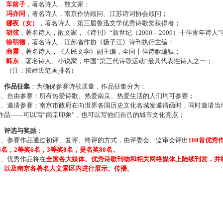
车前子
，著名诗人，散文家；
冯亦同
，著名诗人，南京作协顾问、江苏诗词协会顾问；
娜夜（女）
，著名诗人，第三届鲁迅文学优秀诗歌奖获得者；
胡弦
，著名诗人，散文家，《诗刊》“新世纪（2000—2009）十佳青年诗人
徐明德
，著名诗人，江苏省作协《扬子江》诗刊执行主编；
商震
，著名诗人，《人民文学》副主编，全国十佳诗歌编辑；
韩东
，著名诗人、小说家，中国“第三代诗歌运动”最具代表性诗人之一；
注：按姓氏笔画排名）
、作品征集
：为确保参赛诗歌质量，作品征集分为：
、自由参赛：所有热爱诗歌、热爱南京、热爱生活的人们均可参赛；
、邀请参赛：南京市政府在向世界各国历史文化名城发邀请函时，同时邀请当地
作品——可以写“南京印象”，也可以写他们自己的城市文化亮点；
、评选与奖励
：
、参赛作品通过初评、复评、终评的方式，由评委会、监审会评出
100首优秀
4名，2等奖6名，3等奖8名，提名奖80名。
、优秀作品将在
全国各大媒体、优秀诗歌刊物和相关网络媒体上陆续刊发，并
、以及南京各著名人文景区内进行展示、传播
。