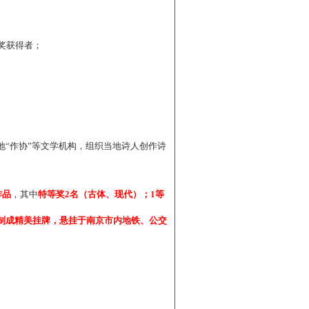
”奖获得者；
“作协”等文学机构，组织当地诗人创作诗
作品
，其中
特等奖2名（古体、现代）；1等
制成精美挂牌，悬挂于南京市内地铁、公交