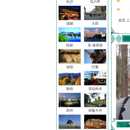
长沙
马六甲
首页 
成都
大田
桂林
圣·彼得堡
洛阳
巴黎
敦煌
克拉科夫
郑州
布隆方丹
车前子
冯