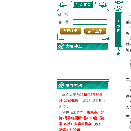
帐 号：
“
独
密 码：
在
象
我
城
她
一
创
创
·
诗意名城·获奖名单
·
【诗意·名城】地铁展示作...
二
·
诗意名城·地铁时间
1
·
地铁完美呈现【诗意·名城...
2
本次大赛
自2010年5月26日—
·
参赛作品多达5000多首
参
9月26日截稿，
以稿件到达时间
·
“诗意·名城”晒诗会
3
为准：
人
·
特别通知--致广大诗词爱好...
稿件信函请寄：
南京市广州
三
路5号君临国际2栋1803座《诗
意·名城》大赛组委会（收），
邮编：210008