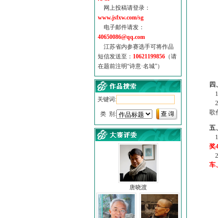
网上投稿请登录：
www.jsfxw.com/sg
电子邮件请发：
40650086@qq.com
江苏省内参赛选手可将作品
短信发送至：
10621199856
（请
在题前注明“诗意·名城”）
（
四
1
关键词:
2
歌
类 别:
五
1
奖
2
车
唐晓渡