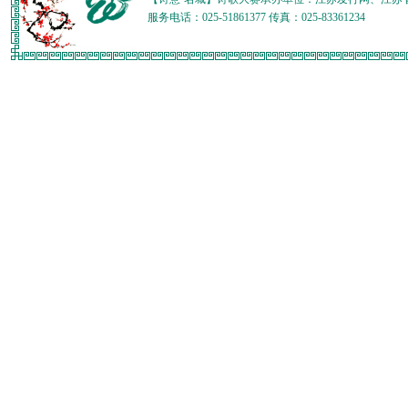
服务电话：025-51861377 传真：025-83361234