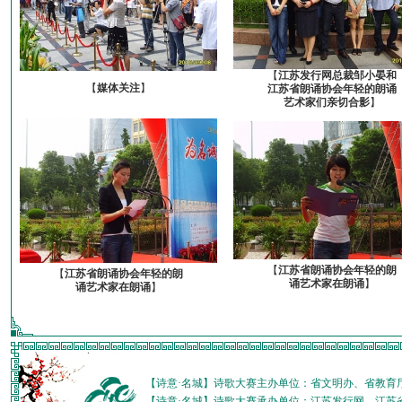
【
江苏发行网总裁邹小晏和
【
媒体关注
】
江苏省朗诵协会年轻的朗诵
艺术家们亲切合影
】
【
江苏省朗诵协会年轻的朗
【
江苏省朗诵协会年轻的朗
诵艺术家在朗诵
】
诵艺术家在朗诵
】
【诗意·名城】诗歌大赛主办单位：省文明办、省教育
【诗意·名城】诗歌大赛承办单位：江苏发行网、江苏