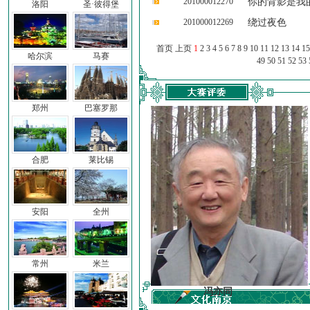
201000012270
你的背影是我
洛阳
圣·彼得堡
201000012269
绕过夜色
首页 上页
1
2
3
4
5
6
7
8
9
10
11
12
13
14
15
哈尔滨
马赛
49
50
51
52
53
郑州
巴塞罗那
合肥
莱比锡
安阳
全州
常州
米兰
车前子
冯亦同