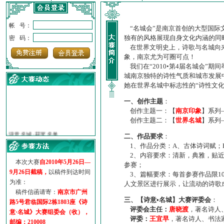
帐 号：
“名城会”是南京首创的大型国际
独有的风格展现自身文化内涵的同
密 码：
在世界文明史上，诗歌与名城向来
象，南京尤为可圈可点！
我们在“2010•第4届名城会”
城南京独特的诗性气质和城市发展
她在世界名城中标志性的“诗性文
一、创作主题
：
创作主题一：【
南京印象
】系列
创作主题二：【
世界名城
】系列
·
诗意名城·获奖名单
·
【诗意·名城】地铁展示作...
二、作品要求
：
·
诗意名城·地铁时间
1、作品分类：A、古体诗词赋；
·
地铁完美呈现【诗意·名城...
2、内容要求：清新，典雅，贴近
本次大赛
自2010年5月26日—
参赛；
·
参赛作品多达5000多首
9月26日截稿，
以稿件到达时间
3、篇幅要求：每首参赛作品限1
·
“诗意·名城”晒诗会
为准：
人文景区进行展示，让流动的诗歌
·
特别通知--致广大诗词爱好...
稿件信函请寄：
南京市广州
三、【诗意•名城】大赛评委会
：
路5号君临国际2栋1803座《诗
评委会主任：
唐晓渡
，著名诗人
意·名城》大赛组委会（收），
评委：
王宜早
，著名诗人、书法
邮编：210008