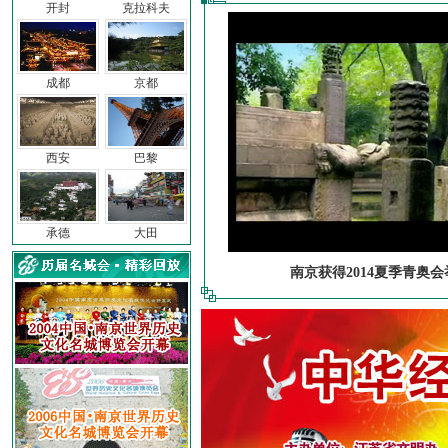
开封
克拉科夫
成都
京都
西安
巴黎
承德
大田
南京获得2014夏季青奥