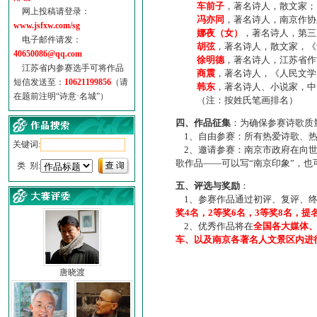
车前子
，著名诗人，散文家；
网上投稿请登录：
冯亦同
，著名诗人，南京作协
www.jsfxw.com/sg
娜夜（女）
，著名诗人，第三
电子邮件请发：
胡弦
，著名诗人，散文家，《诗
40650086@qq.com
徐明德
，著名诗人，江苏省作
江苏省内参赛选手可将作品
商震
，著名诗人，《人民文学
短信发送至：
10621199856
（请
韩东
，著名诗人、小说家，中
在题前注明“诗意·名城”）
（注：按姓氏笔画排名）
四、作品征集
：为确保参赛诗歌质
1、自由参赛：所有热爱诗歌、热
关键词:
2、邀请参赛：南京市政府在向世
歌作品——可以写“南京印象”，
类 别:
五、评选与奖励
：
1、参赛作品通过初评、复评、终
奖4名，2等奖6名，3等奖8名，提
2、优秀作品将在
全国各大媒体
车、以及南京各著名人文景区内进
唐晓渡