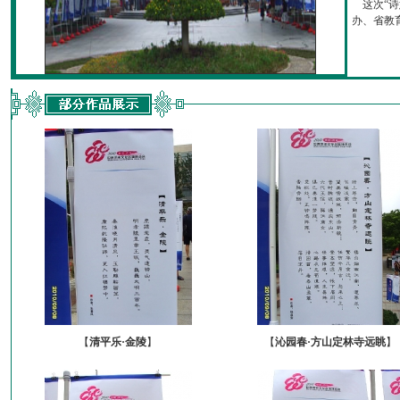
这次“诗
办、省教育厅
【
清平乐·金陵
】
【
沁园春·方山定林寺远眺
】