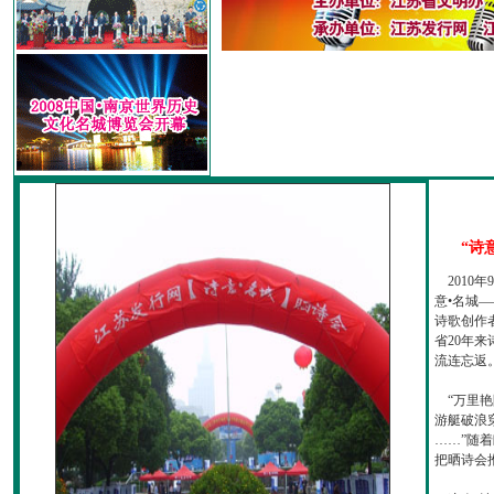
“诗
2010
意•名城—
诗歌创作
省20年
流连忘返
“万里艳
游艇破浪
……”随
把晒诗会