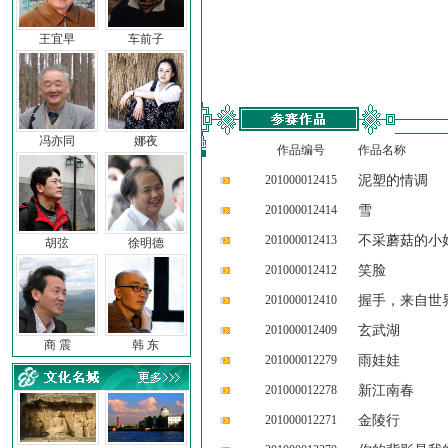
王宜早
车前子
冯亦同
娜夜
作品编号
作品名称
201000012415
泥塑的情调
201000012414
雪
201000012413
不采蘑菇的小
胡弦
徐明德
201000012412
笑脸
201000012410
握手，来自世
201000012409
玄武湖
商 震
韩 东
201000012279
雨娃娃
201000012278
新江南春
201000012271
金陵行