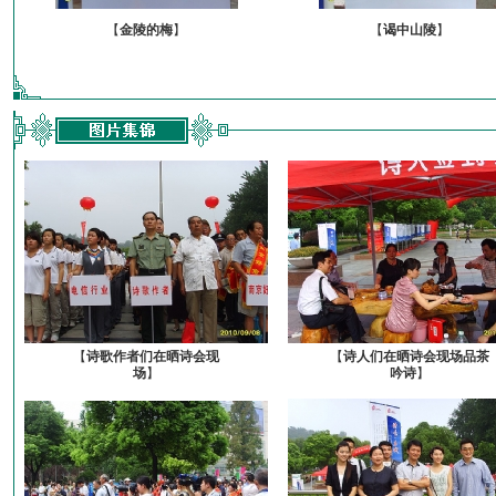
【
金陵的梅
】
【
谒中山陵
】
【
诗歌作者们在晒诗会现
【
诗人们在晒诗会现场品茶
场
】
吟诗
】