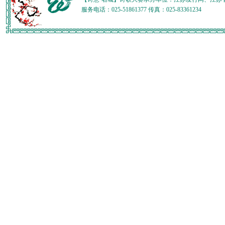
服务电话：025-51861377 传真：025-83361234