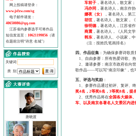
车前子
，著名诗人，散文家；
网上投稿请登录：
冯亦同
，著名诗人，南京作协
www.jsfxw.com/sg
娜夜（女）
，著名诗人，第三
电子邮件请发：
胡弦
，著名诗人，散文家，《诗
40650086@qq.com
徐明德
，著名诗人，江苏省作
江苏省内参赛选手可将作品
商震
，著名诗人，《人民文学
短信发送至：
10621199856
（请
韩东
，著名诗人、小说家，中
在题前注明“诗意·名城”）
（注：按姓氏笔画排名）
四、作品征集
：为确保参赛诗歌质
1、自由参赛：所有热爱诗歌、热
关键词:
2、邀请参赛：南京市政府在向世
歌作品——可以写“南京印象”，
类 别:
五、评选与奖励
：
1、参赛作品通过初评、复评、终
奖4名，2等奖6名，3等奖8名，提
2、优秀作品将在
全国各大媒体
车、以及南京各著名人文景区内进
唐晓渡