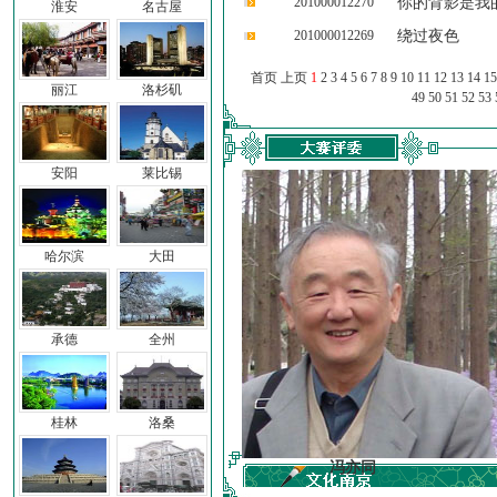
201000012270
你的背影是我
淮安
名古屋
201000012269
绕过夜色
首页 上页
1
2
3
4
5
6
7
8
9
10
11
12
13
14
15
丽江
洛杉矶
49
50
51
52
53
安阳
莱比锡
哈尔滨
大田
承德
全州
桂林
洛桑
车前子
冯亦同