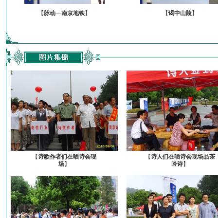
【
脉动—南京地铁
】
【
谒中山陵
】
【
诗歌作者们在晒诗会现
【
诗人们在晒诗会现场品茶
场
】
吟诗
】