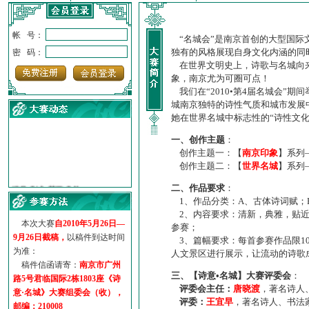
帐 号：
“名城会”是南京首创的大型国际
独有的风格展现自身文化内涵的同
密 码：
在世界文明史上，诗歌与名城向来
象，南京尤为可圈可点！
我们在“2010•第4届名城会”
城南京独特的诗性气质和城市发展
她在世界名城中标志性的“诗性文
一、创作主题
：
创作主题一：【
南京印象
】系列
创作主题二：【
世界名城
】系列
·
诗意名城·获奖名单
·
【诗意·名城】地铁展示作...
二、作品要求
：
1、作品分类：A、古体诗词赋；
·
诗意名城·地铁时间
2、内容要求：清新，典雅，贴近
·
地铁完美呈现【诗意·名城...
本次大赛
自2010年5月26日—
参赛；
·
参赛作品多达5000多首
9月26日截稿，
以稿件到达时间
3、篇幅要求：每首参赛作品限1
·
“诗意·名城”晒诗会
为准：
人文景区进行展示，让流动的诗歌
·
特别通知--致广大诗词爱好...
稿件信函请寄：
南京市广州
三、【诗意•名城】大赛评委会
：
路5号君临国际2栋1803座《诗
评委会主任：
唐晓渡
，著名诗人
意·名城》大赛组委会（收），
评委：
王宜早
，著名诗人、书法
邮编：210008