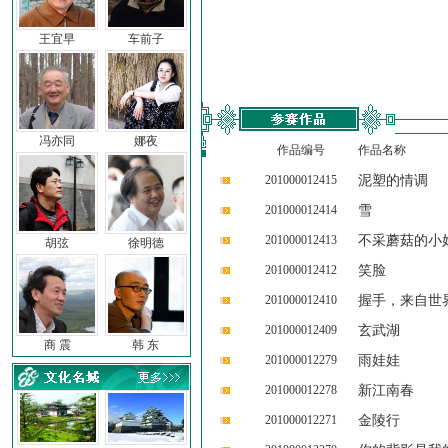
王宜早
车前子
冯亦同
娜夜
作品编号
作品名称
201000012415
泥塑的情调
201000012414
雪
201000012413
不采蘑菇的小
胡弦
徐明德
201000012412
笑脸
201000012410
握手，来自世
201000012409
玄武湖
商 震
韩 东
201000012279
雨娃娃
201000012278
新江南春
201000012271
金陵行