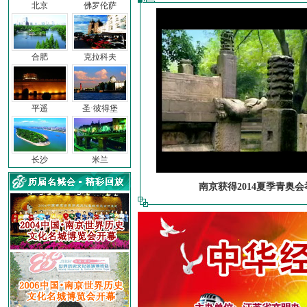
北京
佛罗伦萨
合肥
克拉科夫
平遥
圣·彼得堡
长沙
米兰
南京获得2014夏季青奥