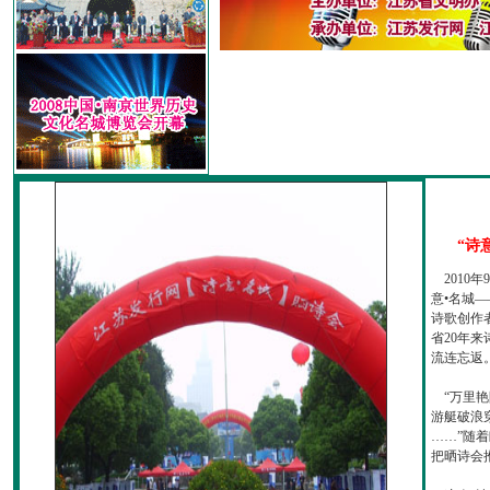
“诗
2010
意•名城—
诗歌创作
省20年
流连忘返
“万里艳
游艇破浪
……”随
把晒诗会