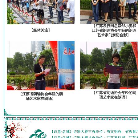
【
江苏发行网总裁邹小晏和
【
媒体关注
】
江苏省朗诵协会年轻的朗诵
艺术家们亲切合影
】
【
江苏省朗诵协会年轻的朗
【
江苏省朗诵协会年轻的朗
诵艺术家在朗诵
】
诵艺术家在朗诵
】
【诗意·名城】诗歌大赛主办单位：省文明办、省教育
【诗意·名城】诗歌大赛承办单位：江苏发行网、江苏