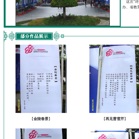
这次“诗
办、省教育厅
【
金陵春景
】
【
再见曹雪芹
】