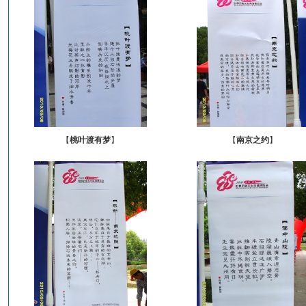
【
桃叶渡有梦
】
【
南京之约
】