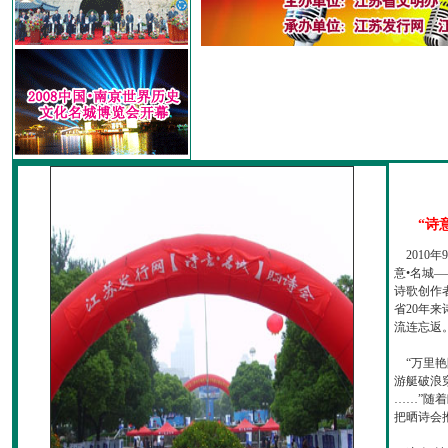
“诗
2010
意•名城—
诗歌创作
省20年
流连忘返
“万里艳
游艇破浪
……”随
把晒诗会