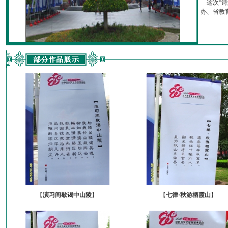
这次“诗
办、省教育厅
【
演习间歇谒中山陵
】
【
七律·秋游栖霞山
】