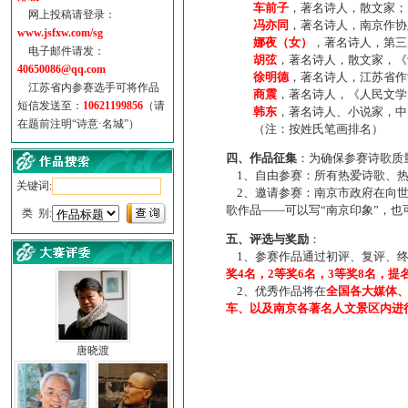
车前子
，著名诗人，散文家；
网上投稿请登录：
冯亦同
，著名诗人，南京作协
www.jsfxw.com/sg
娜夜（女）
，著名诗人，第三
电子邮件请发：
胡弦
，著名诗人，散文家，《诗
40650086@qq.com
徐明德
，著名诗人，江苏省作
江苏省内参赛选手可将作品
商震
，著名诗人，《人民文学
短信发送至：
10621199856
（请
韩东
，著名诗人、小说家，中
在题前注明“诗意·名城”）
（注：按姓氏笔画排名）
四、作品征集
：为确保参赛诗歌质
1、自由参赛：所有热爱诗歌、热
关键词:
2、邀请参赛：南京市政府在向世
歌作品——可以写“南京印象”，
类 别:
五、评选与奖励
：
1、参赛作品通过初评、复评、终
奖4名，2等奖6名，3等奖8名，提
2、优秀作品将在
全国各大媒体
车、以及南京各著名人文景区内进
唐晓渡