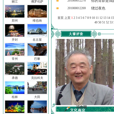
201000012270
你的背影是我
丽江
佛罗伦萨
201000012269
绕过夜色
首页 上页
1
2
3
4
5
6
7
8
9
10
11
12
13
14
15
郑州
维也纳
49
50
51
52
53
开封
名古屋
常州
巴黎
承德
克拉科夫
桂林
大田
车前子
冯亦同