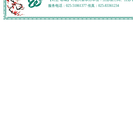
服务电话：025-51861377 传真：025-83361234