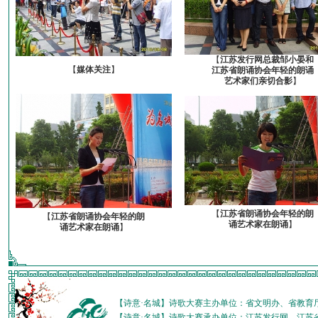
【
江苏发行网总裁邹小晏和
【
媒体关注
】
江苏省朗诵协会年轻的朗诵
艺术家们亲切合影
】
【
江苏省朗诵协会年轻的朗
【
江苏省朗诵协会年轻的朗
诵艺术家在朗诵
】
诵艺术家在朗诵
】
【诗意·名城】诗歌大赛主办单位：省文明办、省教育
【诗意·名城】诗歌大赛承办单位：江苏发行网、江苏