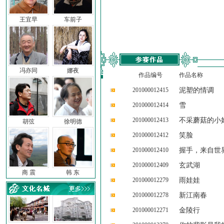
王宜早
车前子
冯亦同
娜夜
作品编号
作品名称
201000012415
泥塑的情调
201000012414
雪
201000012413
不采蘑菇的小
胡弦
徐明德
201000012412
笑脸
201000012410
握手，来自世
201000012409
玄武湖
商 震
韩 东
201000012279
雨娃娃
201000012278
新江南春
201000012271
金陵行