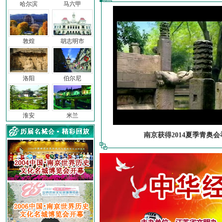
哈尔滨
马六甲
敦煌
胡志明市
洛阳
伯尔尼
淮安
米兰
南京获得2014夏季青奥