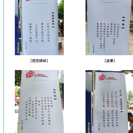
【
西安碑林
】
【
故事
】