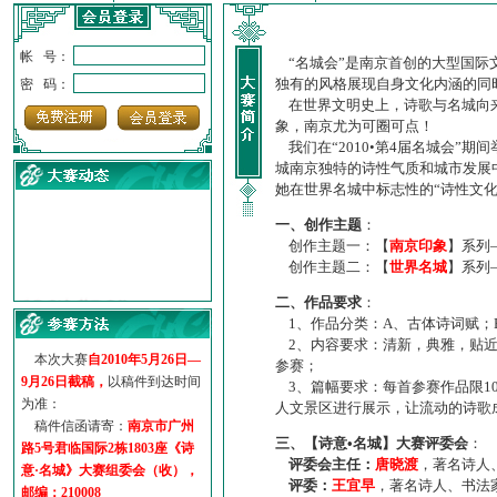
帐 号：
“名城会”是南京首创的大型国际
独有的风格展现自身文化内涵的同
密 码：
在世界文明史上，诗歌与名城向来
象，南京尤为可圈可点！
我们在“2010•第4届名城会”
城南京独特的诗性气质和城市发展
她在世界名城中标志性的“诗性文
一、创作主题
：
创作主题一：【
南京印象
】系列
创作主题二：【
世界名城
】系列
·
诗意名城·获奖名单
二、作品要求
：
·
【诗意·名城】地铁展示作...
1、作品分类：A、古体诗词赋；
·
诗意名城·地铁时间
2、内容要求：清新，典雅，贴近
·
地铁完美呈现【诗意·名城...
本次大赛
自2010年5月26日—
参赛；
·
参赛作品多达5000多首
9月26日截稿，
以稿件到达时间
3、篇幅要求：每首参赛作品限1
·
“诗意·名城”晒诗会
为准：
人文景区进行展示，让流动的诗歌
·
特别通知--致广大诗词爱好...
稿件信函请寄：
南京市广州
三、【诗意•名城】大赛评委会
：
路5号君临国际2栋1803座《诗
评委会主任：
唐晓渡
，著名诗人
意·名城》大赛组委会（收），
评委：
王宜早
，著名诗人、书法
邮编：210008