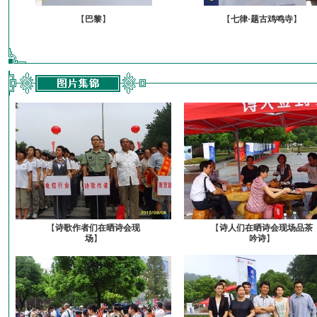
【
巴黎
】
【
七律·题古鸡鸣寺
】
【
诗歌作者们在晒诗会现
【
诗人们在晒诗会现场品茶
场
】
吟诗
】