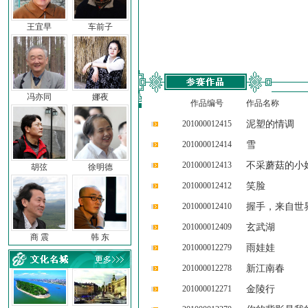
王宜早
车前子
冯亦同
娜夜
作品编号
作品名称
201000012415
泥塑的情调
201000012414
雪
201000012413
不采蘑菇的小
胡弦
徐明德
201000012412
笑脸
201000012410
握手，来自世
201000012409
玄武湖
商 震
韩 东
201000012279
雨娃娃
201000012278
新江南春
201000012271
金陵行