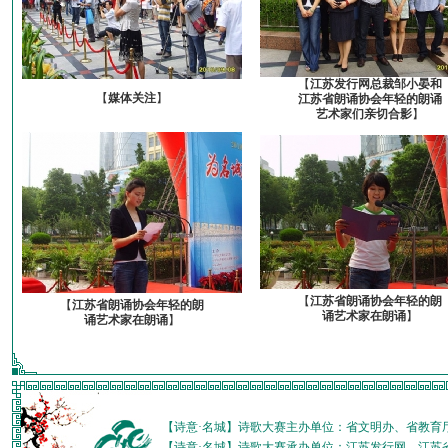
【
江苏发行网总裁邹小晏和
【
媒体关注
】
江苏省朗诵协会年轻的朗诵
艺术家们亲切合影
】
【
江苏省朗诵协会年轻的朗
【
江苏省朗诵协会年轻的朗
诵艺术家在朗诵
】
诵艺术家在朗诵
】
【诗意·名城】诗歌大赛主办单位：省文明办、省教育
【诗意·名城】诗歌大赛承办单位：江苏发行网、江苏