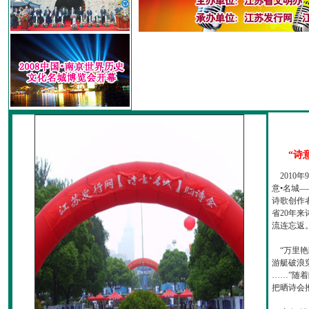
“诗
2010
意•名城—
诗歌创作
省20年
流连忘返
“万里艳
游艇破浪
……”随
把晒诗会