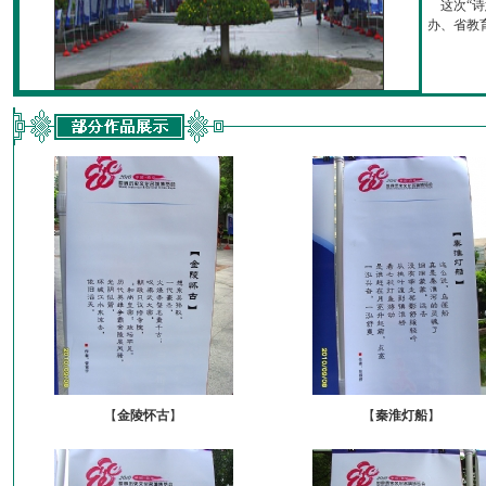
这次“诗
办、省教育厅
【
金陵怀古
】
【
秦淮灯船
】