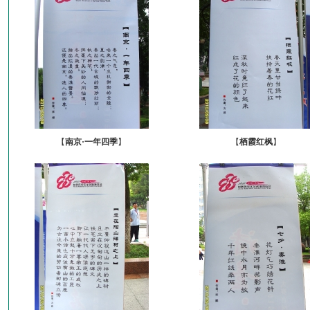
【
南京·一年四季
】
【
栖霞红枫
】