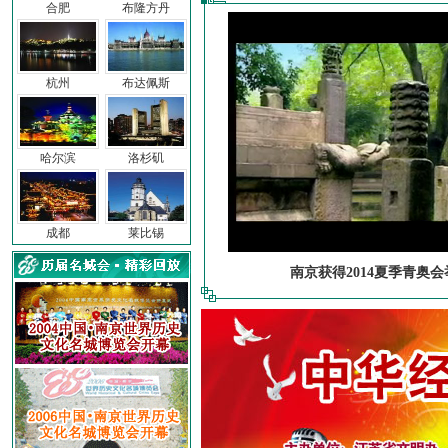
合肥
布隆方丹
杭州
布达佩斯
哈尔滨
洛杉矶
成都
莱比锡
南京获得2014夏季青奥