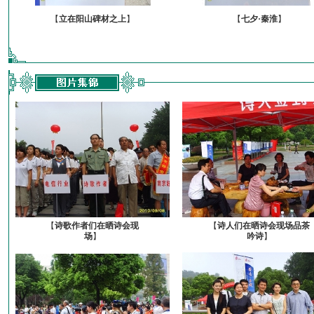
【
立在阳山碑材之上
】
【
七夕·秦淮
】
【
诗歌作者们在晒诗会现
【
诗人们在晒诗会现场品茶
场
】
吟诗
】