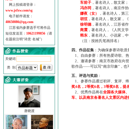
车前子
，著名诗人，散文家；
网上投稿请登录：
冯亦同
，著名诗人，南京作协
www.jsfxw.com/sg
娜夜（女）
，著名诗人，第三
电子邮件请发：
胡弦
，著名诗人，散文家，《诗
40650086@qq.com
徐明德
，著名诗人，江苏省作
江苏省内参赛选手可将作品
商震
，著名诗人，《人民文学
短信发送至：
10621199856
（请
韩东
，著名诗人、小说家，中
在题前注明“诗意·名城”）
（注：按姓氏笔画排名）
四、作品征集
：为确保参赛诗歌质
1、自由参赛：所有热爱诗歌、热
关键词:
2、邀请参赛：南京市政府在向世
歌作品——可以写“南京印象”，
类 别:
五、评选与奖励
：
1、参赛作品通过初评、复评、终
奖4名，2等奖6名，3等奖8名，提
2、优秀作品将在
全国各大媒体
车、以及南京各著名人文景区内进
唐晓渡