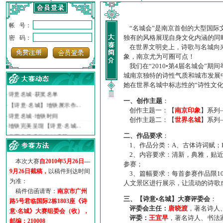
帐 号：
“名城会”是南京首创的大型国际
独有的风格展现自身文化内涵的同
密 码：
在世界文明史上，诗歌与名城向来
象，南京尤为可圈可点！
我们在“2010•第4届名城会”
城南京独特的诗性气质和城市发展
·
诗意名城·获奖名单
她在世界名城中标志性的“诗性文
·
【诗意·名城】地铁展示作...
一、创作主题
：
·
诗意名城·地铁时间
创作主题一：【
南京印象
】系列
·
地铁完美呈现【诗意·名城...
创作主题二：【
世界名城
】系列
·
参赛作品多达5000多首
·
“诗意·名城”晒诗会
二、作品要求
：
1、作品分类：A、古体诗词赋；
·
特别通知--致广大诗词爱好...
2、内容要求：清新，典雅，贴近
本次大赛
自2010年5月26日—
参赛；
9月26日截稿，
以稿件到达时间
3、篇幅要求：每首参赛作品限1
为准：
人文景区进行展示，让流动的诗歌
稿件信函请寄：
南京市广州
三、【诗意•名城】大赛评委会
：
路5号君临国际2栋1803座《诗
评委会主任：
唐晓渡
，著名诗人
意·名城》大赛组委会（收），
评委：
王宜早
，著名诗人、书法
邮编：210008