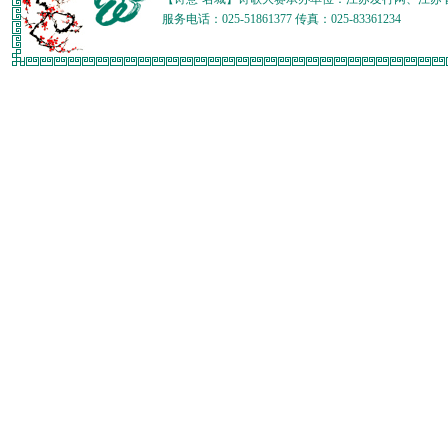
服务电话：025-51861377 传真：025-83361234