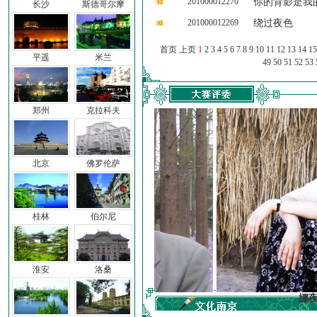
201000012270
你的背影是我
长沙
斯德哥尔摩
201000012269
绕过夜色
首页 上页
1
2
3
4
5
6
7
8
9
10
11
12
13
14
15
平遥
米兰
49
50
51
52
53
郑州
克拉科夫
北京
佛罗伦萨
桂林
伯尔尼
淮安
洛桑
冯亦同
娜夜