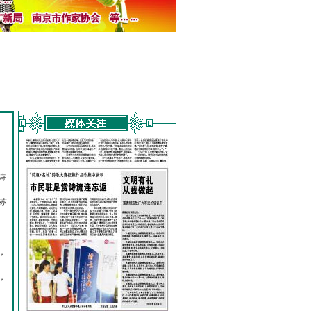
诗
的
苏
，
，
，