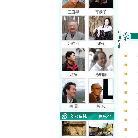
王宜早
车前子
冯亦同
娜夜
胡弦
徐明德
商 震
韩 东