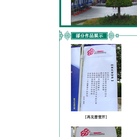
【
再见曹雪芹
】