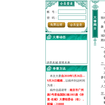
帐 号：
“
独
密 码：
在
象
我
城
她
一
创
·
诗意名城·获奖名单
创
·
【诗意·名城】地铁展示作...
二
·
诗意名城·地铁时间
1
·
地铁完美呈现【诗意·名城...
2
·
参赛作品多达5000多首
本次大赛
自2010年5月26日—
参
·
“诗意·名城”晒诗会
9月26日截稿，
以稿件到达时间
3
·
特别通知--致广大诗词爱好...
为准：
人
稿件信函请寄：
南京市广州
三
路5号君临国际2栋1803座《诗
意·名城》大赛组委会（收），
邮编：210008