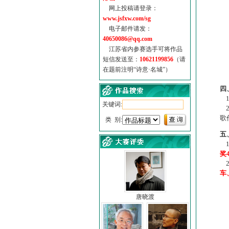
网上投稿请登录：
www.jsfxw.com/sg
电子邮件请发：
40650086@qq.com
江苏省内参赛选手可将作品
短信发送至：
10621199856
（请
在题前注明“诗意·名城”）
（
四
1
关键词:
2
歌
类 别:
五
1
奖
2
车
唐晓渡