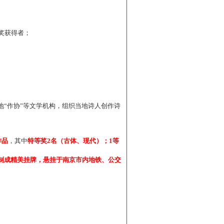
”奖获得者；
“作协”等文学机构，组织当地诗人创作诗
作品
，其中
特等奖2名（古体、现代）；1等
制成精美挂牌，悬挂于南京市内地铁、公交