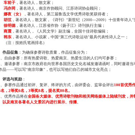
车前子
，著名诗人，散文家；
冯亦同
，著名诗人，南京作协顾问、江苏诗词协会顾问；
娜夜（女）
，著名诗人，第三届鲁迅文学优秀诗歌奖获得者；
胡弦
，著名诗人，散文家，《诗刊》“新世纪（2000—2009）十佳青年诗人
徐明德
，著名诗人，江苏省作协《扬子江》诗刊执行主编；
商震
，著名诗人，《人民文学》副主编，全国十佳诗歌编辑；
韩东
，著名诗人、小说家，中国“第三代诗歌运动”最具代表性诗人之一；
注：按姓氏笔画排名）
、作品征集
：为确保参赛诗歌质量，作品征集分为：
、自由参赛：所有热爱诗歌、热爱南京、热爱生活的人们均可参赛；
、邀请参赛：南京市政府在向世界各国历史文化名城发邀请函时，同时邀请当地
作品——可以写“南京印象”，也可以写他们自己的城市文化亮点；
、评选与奖励
：
、参赛作品通过初评、复评、终评的方式，由评委会、监审会评出
100首优秀
4名，2等奖6名，3等奖8名，提名奖80名。
、优秀作品将在
全国各大媒体、优秀诗歌刊物和相关网络媒体上陆续刊发，并
、以及南京各著名人文景区内进行展示、传播
。