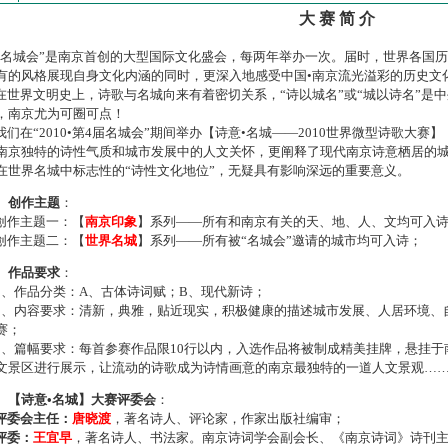
大 赛 简 介
名城会”是南京首创的大型国际文化盛会，每两年举办一次。届时，世界各国
有的风格展现自身文化内涵的同时，更深入地感受中国•南京流光溢彩的历史文
世界文明史上，诗歌与名城向来有着密切关系，“诗以城名”或“城以诗名”是
，南京尤为可圈可点！
们在“2010•第4届名城会”期间举办【诗意•名城——2010世界微型诗歌大
南京独特的诗性气质和城市发展中的人文关怀，更阐释了现代南京诗意栖居的
在世界名城中标志性的“诗性文化地位”，无疑具有影响深远的重要意义。
、创作主题
：
作主题一：【
南京印象
】系列——所有和南京有关的天、地、人、文均可入
作主题二：【
世界名城
】系列——所有被“名城会”邀请的城市均可入诗；
、作品要求
：
、作品分类：A、古体诗词赋；B、现代新诗；
、内容要求：清新，典雅，贴近现实，积极健康的描述城市发展、人居环境、
赛；
、篇幅要求：每首参赛作品限10行以内，入选作品将被制成精美挂牌，悬挂于
文景区进行展示，让流动的诗歌成为诗情画意的南京最独特的一道人文景观…
、【诗意•名城】大赛评委会
：
评委会主任：
唐晓渡
，著名诗人、评论家，作家出版社编审；
评委：
王宜早
，著名诗人、书法家。南京诗词学会副会长、《南京诗词》诗刊