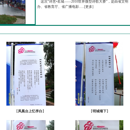
这次“诗意•名城——2010世界微型诗歌大赛”，是由省文明
办、省教育厅、省广播电影......[
更多
]
【
凤凰台上忆李白
】
【
明城墙下
】