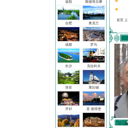
洛阳
斯德哥尔摩
首页 
合肥
奥克兰
成都
罗马
长沙
克拉科夫
淮安
莱比锡
开封
圣·彼得堡
车前子
冯亦