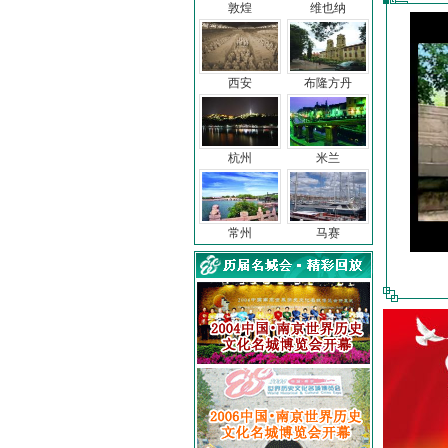
敦煌
维也纳
西安
布隆方丹
杭州
米兰
常州
马赛