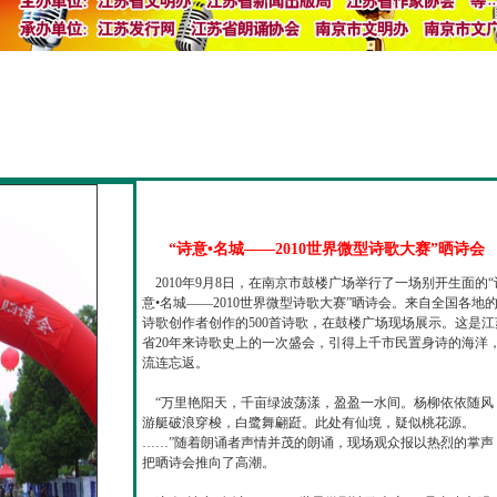
“诗意•名城——2010世界微型诗歌大赛”晒诗会
2010年9月8日，在南京市鼓楼广场举行了一场别开生面的“
意•名城——2010世界微型诗歌大赛”晒诗会。来自全国各地
诗歌创作者创作的500首诗歌，在鼓楼广场现场展示。这是江
省20年来诗歌史上的一次盛会，引得上千市民置身诗的海洋
流连忘返。
“万里艳阳天，千亩绿波荡漾，盈盈一水间。杨柳依依随风
游艇破浪穿梭，白鹭舞翩跹。此处有仙境，疑似桃花源。
……”随着朗诵者声情并茂的朗诵，现场观众报以热烈的掌声
把晒诗会推向了高潮。