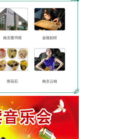
南京图书馆
金陵刻经
雨花石
南京云锦