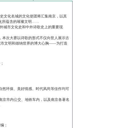
历史文化名城的文化使团将汇集南京，以其
化所蕴含的璀璨文明……
中外城市文化史和中外诗歌史上的重要现
赛】，本次大赛以诗歌的形式不仅向世人展示古
城市文明和雄纳世界的博大心胸——为打造
诗；
自然环保、美好情感、时代风尚等佳作均可
南京市内公交、地铁车内，以及南京各著名
…
主编；