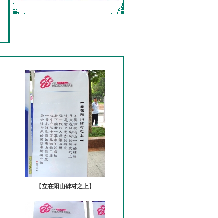
【
立在阳山碑材之上
】