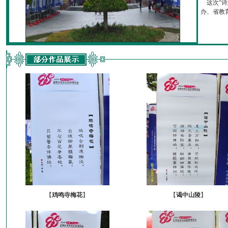
这次“诗
办、省教育厅
【
鸡鸣寺梅花
】
【
谒中山陵
】