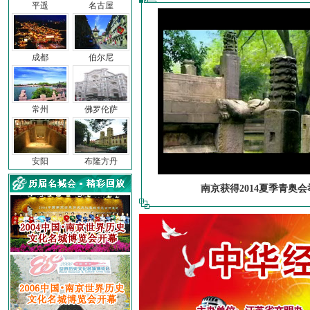
平遥
名古屋
成都
伯尔尼
常州
佛罗伦萨
安阳
布隆方丹
南京获得2014夏季青奥