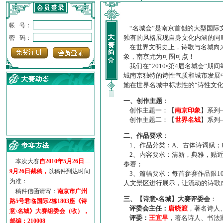
帐 号：
“名城会”是南京首创的大型国际
独有的风格展现自身文化内涵的同
密 码：
在世界文明史上，诗歌与名城向来
象，南京尤为可圈可点！
我们在“2010•第4届名城会”
城南京独特的诗性气质和城市发展
她在世界名城中标志性的“诗性文
一、创作主题
：
创作主题一：【
南京印象
】系列
创作主题二：【
世界名城
】系列
·
诗意名城·获奖名单
二、作品要求
：
·
【诗意·名城】地铁展示作...
1、作品分类：A、古体诗词赋；
·
诗意名城·地铁时间
2、内容要求：清新，典雅，贴近
·
地铁完美呈现【诗意·名城...
本次大赛
自2010年5月26日—
参赛；
·
参赛作品多达5000多首
9月26日截稿，
以稿件到达时间
3、篇幅要求：每首参赛作品限1
·
“诗意·名城”晒诗会
为准：
人文景区进行展示，让流动的诗歌
·
特别通知--致广大诗词爱好...
稿件信函请寄：
南京市广州
三、【诗意•名城】大赛评委会
：
路5号君临国际2栋1803座《诗
评委会主任：
唐晓渡
，著名诗人
意·名城》大赛组委会（收），
评委：
王宜早
，著名诗人、书法
邮编：210008