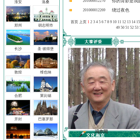
201000012270
你的背影是我
淮安
洛桑
201000012269
绕过夜色
首页 上页
1
2
3
4
5
6
7
8
9
10
11
12
13
14
15
郑州
胡志明市
49
50
51
52
53
长沙
圣·彼得堡
敦煌
维也纳
合肥
莱比锡
开封
巴塞罗那
车前子
冯亦同