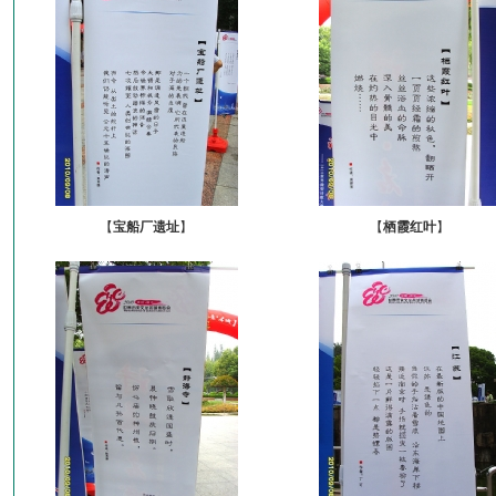
【
宝船厂遗址
】
【
栖霞红叶
】