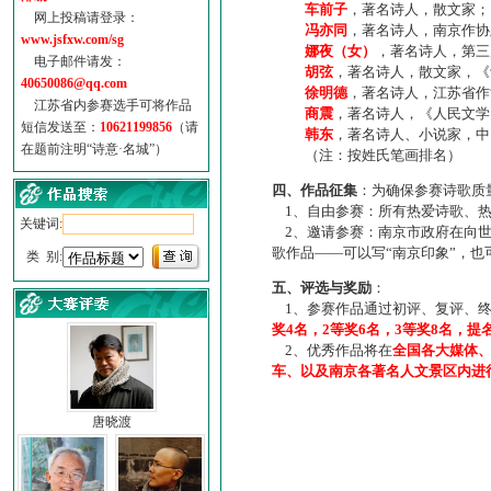
车前子
，著名诗人，散文家；
网上投稿请登录：
冯亦同
，著名诗人，南京作协
www.jsfxw.com/sg
娜夜（女）
，著名诗人，第三
电子邮件请发：
胡弦
，著名诗人，散文家，《诗
40650086@qq.com
徐明德
，著名诗人，江苏省作
江苏省内参赛选手可将作品
商震
，著名诗人，《人民文学
短信发送至：
10621199856
（请
韩东
，著名诗人、小说家，中
在题前注明“诗意·名城”）
（注：按姓氏笔画排名）
四、作品征集
：为确保参赛诗歌质
1、自由参赛：所有热爱诗歌、热
关键词:
2、邀请参赛：南京市政府在向世
歌作品——可以写“南京印象”，
类 别:
五、评选与奖励
：
1、参赛作品通过初评、复评、终
奖4名，2等奖6名，3等奖8名，提
2、优秀作品将在
全国各大媒体
车、以及南京各著名人文景区内进
唐晓渡