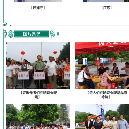
【
静海寺
】
【
江苏
】
【
诗歌作者们在晒诗会现
【
诗人们在晒诗会现场品茶
场
】
吟诗
】