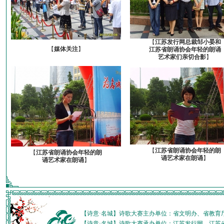
【
江苏发行网总裁邹小晏和
【
媒体关注
】
江苏省朗诵协会年轻的朗诵
艺术家们亲切合影
】
【
江苏省朗诵协会年轻的朗
【
江苏省朗诵协会年轻的朗
诵艺术家在朗诵
】
诵艺术家在朗诵
】
【诗意·名城】诗歌大赛主办单位：省文明办、省教育
【诗意·名城】诗歌大赛承办单位：江苏发行网、江苏