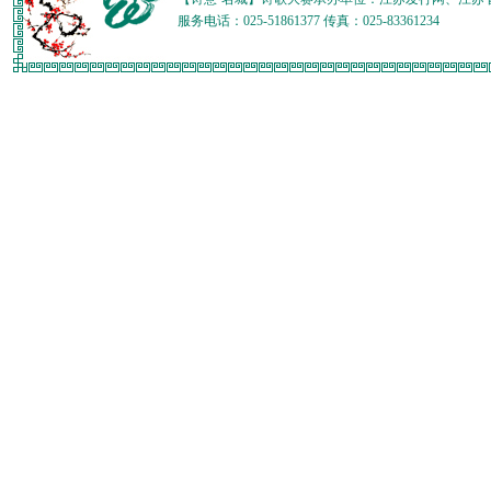
服务电话：025-51861377 传真：025-83361234