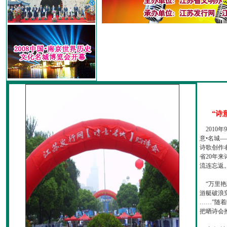
“诗
2010
意•名城—
诗歌创作
省20年
流连忘返
“万里艳
游艇破浪
……”随
把晒诗会