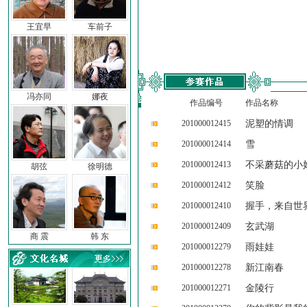
王宜早
车前子
冯亦同
娜夜
作品编号
作品名称
201000012415
泥塑的情调
201000012414
雪
201000012413
不采蘑菇的小
胡弦
徐明德
201000012412
笑脸
201000012410
握手，来自世
201000012409
玄武湖
商 震
韩 东
201000012279
雨娃娃
201000012278
新江南春
201000012271
金陵行