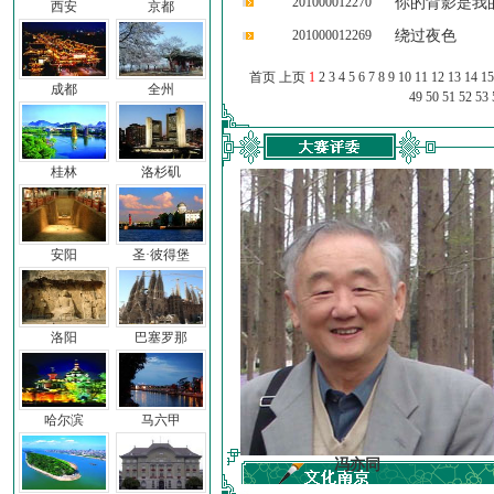
201000012270
你的背影是我
西安
京都
201000012269
绕过夜色
首页 上页
1
2
3
4
5
6
7
8
9
10
11
12
13
14
15
成都
全州
49
50
51
52
53
桂林
洛杉矶
安阳
圣·彼得堡
洛阳
巴塞罗那
哈尔滨
马六甲
车前子
冯亦同