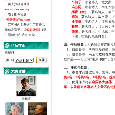
车前子
，著名诗人，散文家；
网上投稿请登录：
冯亦同
，著名诗人，南京作协
www.jsfxw.com/sg
娜夜（女）
，著名诗人，第三
电子邮件请发：
胡弦
，著名诗人，散文家，《诗
40650086@qq.com
徐明德
，著名诗人，江苏省作
江苏省内参赛选手可将作品
商震
，著名诗人，《人民文学
短信发送至：
10621199856
（请
韩东
，著名诗人、小说家，中
在题前注明“诗意·名城”）
（注：按姓氏笔画排名）
四、作品征集
：为确保参赛诗歌质
1、自由参赛：所有热爱诗歌、热
关键词:
2、邀请参赛：南京市政府在向世
歌作品——可以写“南京印象”，
类 别:
五、评选与奖励
：
1、参赛作品通过初评、复评、终
奖4名，2等奖6名，3等奖8名，提
2、优秀作品将在
全国各大媒体
车、以及南京各著名人文景区内进
唐晓渡