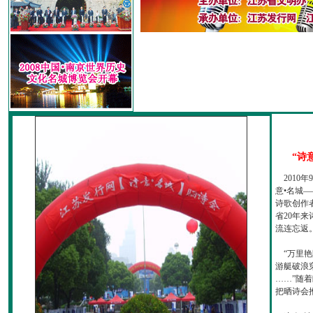
“诗
2010
意•名城—
诗歌创作
省20年
流连忘返
“万里艳
游艇破浪
……”随
把晒诗会