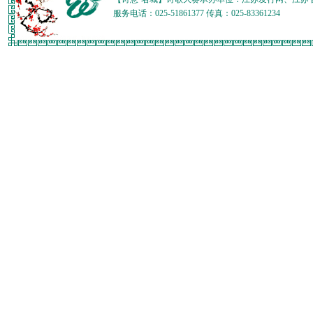
服务电话：025-51861377 传真：025-83361234