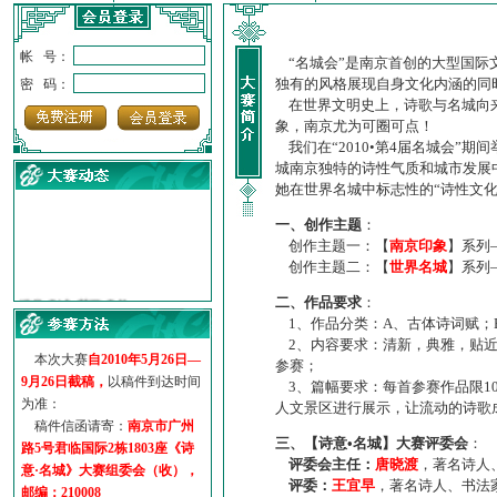
帐 号：
“名城会”是南京首创的大型国际
独有的风格展现自身文化内涵的同
密 码：
在世界文明史上，诗歌与名城向来
象，南京尤为可圈可点！
我们在“2010•第4届名城会”
城南京独特的诗性气质和城市发展
她在世界名城中标志性的“诗性文
一、创作主题
：
创作主题一：【
南京印象
】系列
创作主题二：【
世界名城
】系列
·
诗意名城·获奖名单
二、作品要求
：
·
【诗意·名城】地铁展示作...
1、作品分类：A、古体诗词赋；
·
诗意名城·地铁时间
2、内容要求：清新，典雅，贴近
·
地铁完美呈现【诗意·名城...
本次大赛
自2010年5月26日—
参赛；
·
参赛作品多达5000多首
9月26日截稿，
以稿件到达时间
3、篇幅要求：每首参赛作品限1
·
“诗意·名城”晒诗会
为准：
人文景区进行展示，让流动的诗歌
·
特别通知--致广大诗词爱好...
稿件信函请寄：
南京市广州
三、【诗意•名城】大赛评委会
：
路5号君临国际2栋1803座《诗
评委会主任：
唐晓渡
，著名诗人
意·名城》大赛组委会（收），
评委：
王宜早
，著名诗人、书法
邮编：210008