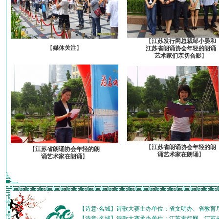
【
江苏发行网总裁邹小晏和
【
媒体关注
】
江苏省朗诵协会年轻的朗诵
艺术家们亲切合影
】
【
江苏省朗诵协会年轻的朗
【
江苏省朗诵协会年轻的朗
诵艺术家在朗诵
】
诵艺术家在朗诵
】
【诗意·名城】诗歌大赛主办单位：省文明办、省教育
【诗意·名城】诗歌大赛承办单位：江苏发行网、江苏