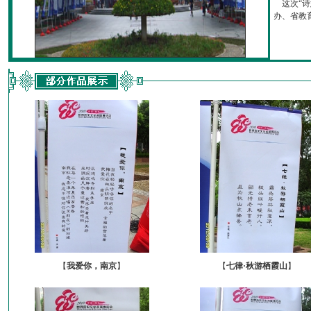
这次“诗
办、省教育厅
【
我爱你，南京
】
【
七律·秋游栖霞山
】