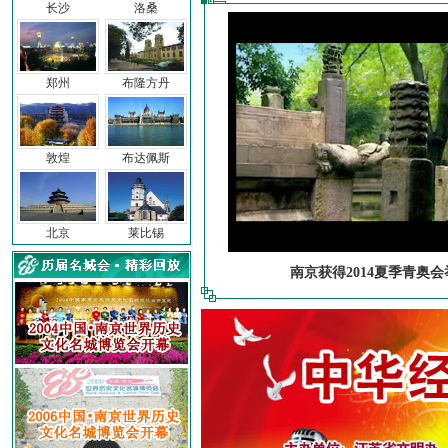
长沙
洛桑
郑州
布隆方丹
敦煌
布达佩斯
北京
莱比锡
南京获得2014夏季青奥