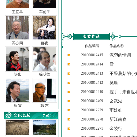
王宜早
车前子
冯亦同
娜夜
作品编号
作品名称
201000012415
泥塑的情调
201000012414
雪
201000012413
不采蘑菇的小
胡弦
徐明德
201000012412
笑脸
201000012410
握手，来自世
201000012409
玄武湖
商 震
韩 东
201000012279
雨娃娃
201000012278
新江南春
201000012271
金陵行