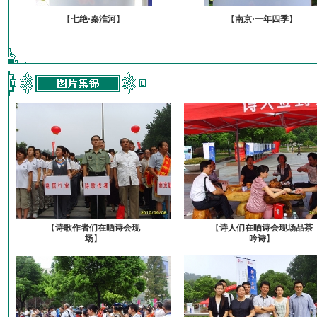
【
七绝·秦淮河
】
【
南京·一年四季
】
【
诗歌作者们在晒诗会现
【
诗人们在晒诗会现场品茶
场
】
吟诗
】