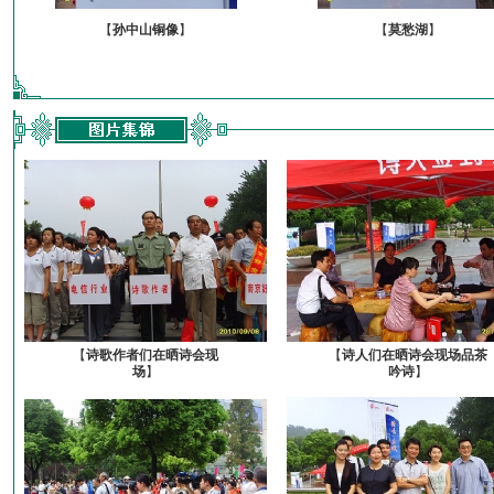
【
孙中山铜像
】
【
莫愁湖
】
【
诗歌作者们在晒诗会现
【
诗人们在晒诗会现场品茶
场
】
吟诗
】