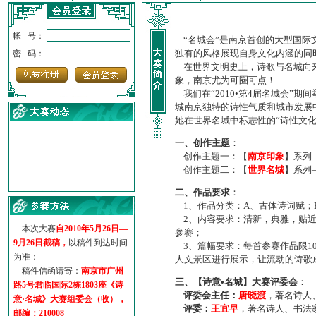
帐 号：
“名城会”是南京首创的大型国际
独有的风格展现自身文化内涵的同
密 码：
在世界文明史上，诗歌与名城向来
象，南京尤为可圈可点！
我们在“2010•第4届名城会”
城南京独特的诗性气质和城市发展
她在世界名城中标志性的“诗性文
一、创作主题
：
创作主题一：【
南京印象
】系列
创作主题二：【
世界名城
】系列
·
诗意名城·获奖名单
二、作品要求
：
·
【诗意·名城】地铁展示作...
1、作品分类：A、古体诗词赋；
·
诗意名城·地铁时间
2、内容要求：清新，典雅，贴近
·
地铁完美呈现【诗意·名城...
本次大赛
自2010年5月26日—
参赛；
·
参赛作品多达5000多首
9月26日截稿，
以稿件到达时间
3、篇幅要求：每首参赛作品限1
·
“诗意·名城”晒诗会
为准：
人文景区进行展示，让流动的诗歌
·
特别通知--致广大诗词爱好...
稿件信函请寄：
南京市广州
三、【诗意•名城】大赛评委会
：
路5号君临国际2栋1803座《诗
评委会主任：
唐晓渡
，著名诗人
意·名城》大赛组委会（收），
评委：
王宜早
，著名诗人、书法
邮编：210008