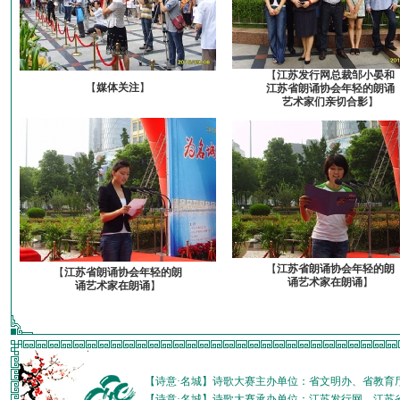
【
江苏发行网总裁邹小晏和
【
媒体关注
】
江苏省朗诵协会年轻的朗诵
艺术家们亲切合影
】
【
江苏省朗诵协会年轻的朗
【
江苏省朗诵协会年轻的朗
诵艺术家在朗诵
】
诵艺术家在朗诵
】
【诗意·名城】诗歌大赛主办单位：省文明办、省教育
【诗意·名城】诗歌大赛承办单位：江苏发行网、江苏