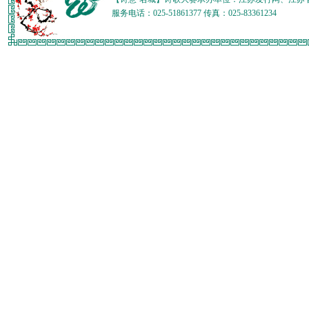
服务电话：025-51861377 传真：025-83361234