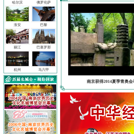
哈尔滨
佛罗伦萨
淮安
巴黎
丽江
巴塞罗那
杭州
马六甲
南京获得2014夏季青奥