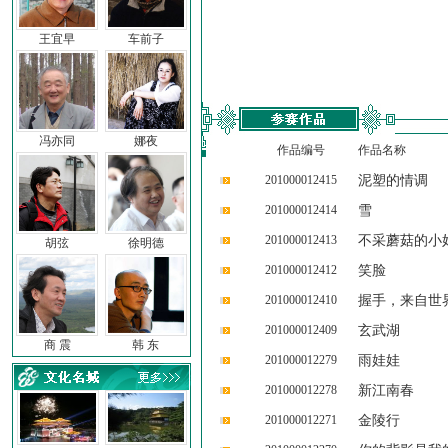
王宜早
车前子
冯亦同
娜夜
作品编号
作品名称
201000012415
泥塑的情调
201000012414
雪
201000012413
不采蘑菇的小
胡弦
徐明德
201000012412
笑脸
201000012410
握手，来自世
201000012409
玄武湖
商 震
韩 东
201000012279
雨娃娃
201000012278
新江南春
201000012271
金陵行