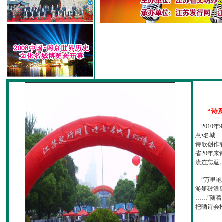
“诗
2010
意•名城—
诗歌创作
省20年
流连忘返
“万里艳
游艇破浪
……”随
把晒诗会