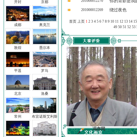
201000012270
你的背影是我
开封
京都
201000012269
绕过夜色
首页 上页
1
2
3
4
5
6
7
8
9
10
11
12
13
14
15
成都
奥克兰
49
50
51
52
53
敦煌
墨尔本
平遥
罗马
北京
洛桑
常州
布宜诺斯艾利斯
车前子
冯亦同