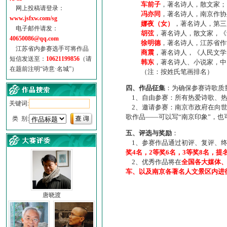
车前子
，著名诗人，散文家；
网上投稿请登录：
冯亦同
，著名诗人，南京作协
www.jsfxw.com/sg
娜夜（女）
，著名诗人，第三
电子邮件请发：
胡弦
，著名诗人，散文家，《诗
40650086@qq.com
徐明德
，著名诗人，江苏省作
江苏省内参赛选手可将作品
商震
，著名诗人，《人民文学
短信发送至：
10621199856
（请
韩东
，著名诗人、小说家，中
在题前注明“诗意·名城”）
（注：按姓氏笔画排名）
四、作品征集
：为确保参赛诗歌质
1、自由参赛：所有热爱诗歌、热
关键词:
2、邀请参赛：南京市政府在向世
歌作品——可以写“南京印象”，
类 别:
五、评选与奖励
：
1、参赛作品通过初评、复评、终
奖4名，2等奖6名，3等奖8名，提
2、优秀作品将在
全国各大媒体
车、以及南京各著名人文景区内进
唐晓渡