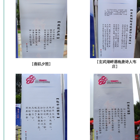
【
玄武湖畔遇晚唐诗人韦
【
燕矶夕照
】
庄
】