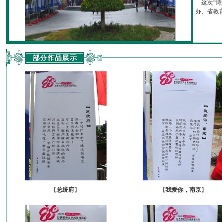
这次“诗
办、省教育厅
【
总统府
】
【
我爱你，南京
】