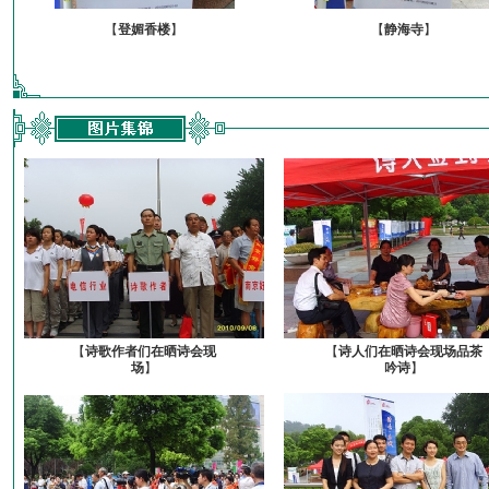
【
登媚香楼
】
【
静海寺
】
【
诗歌作者们在晒诗会现
【
诗人们在晒诗会现场品茶
场
】
吟诗
】