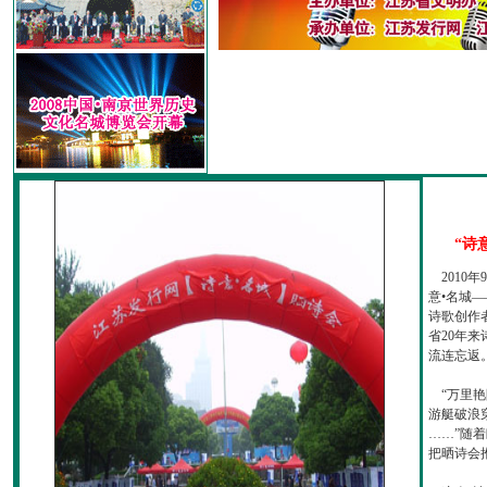
“诗
2010
意•名城—
诗歌创作
省20年
流连忘返
“万里艳
游艇破浪
……”随
把晒诗会