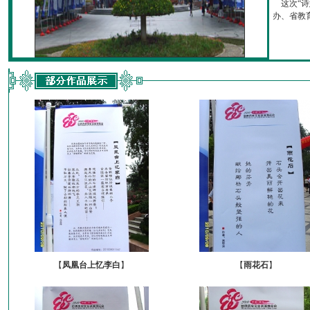
这次“诗
办、省教育厅
【
凤凰台上忆李白
】
【
雨花石
】