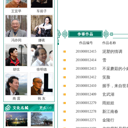
王宜早
车前子
冯亦同
娜夜
作品编号
作品名称
201000012415
泥塑的情调
201000012414
雪
201000012413
不采蘑菇的小
胡弦
徐明德
201000012412
笑脸
201000012410
握手，来自世
201000012409
玄武湖
商 震
韩 东
201000012279
雨娃娃
201000012278
新江南春
201000012271
金陵行