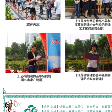
【
江苏发行网总裁邹小晏和
【
媒体关注
】
江苏省朗诵协会年轻的朗诵
艺术家们亲切合影
】
【
江苏省朗诵协会年轻的朗
【
江苏省朗诵协会年轻的朗
诵艺术家在朗诵
】
诵艺术家在朗诵
】
【诗意·名城】诗歌大赛主办单位：省文明办、省教育
【诗意·名城】诗歌大赛承办单位：江苏发行网、江苏