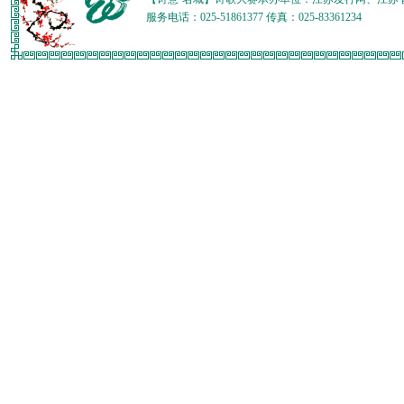
服务电话：025-51861377 传真：025-83361234