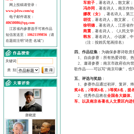
车前子
，著名诗人，散文家；
网上投稿请登录：
冯亦同
，著名诗人，南京作协
www.jsfxw.com/sg
娜夜（女）
，著名诗人，第三
电子邮件请发：
胡弦
，著名诗人，散文家，《诗
40650086@qq.com
徐明德
，著名诗人，江苏省作
江苏省内参赛选手可将作品
商震
，著名诗人，《人民文学
短信发送至：
10621199856
（请
韩东
，著名诗人、小说家，中
在题前注明“诗意·名城”）
（注：按姓氏笔画排名）
四、作品征集
：为确保参赛诗歌质
1、自由参赛：所有热爱诗歌、热
关键词:
2、邀请参赛：南京市政府在向世
歌作品——可以写“南京印象”，
类 别:
五、评选与奖励
：
1、参赛作品通过初评、复评、终
奖4名，2等奖6名，3等奖8名，提
2、优秀作品将在
全国各大媒体
车、以及南京各著名人文景区内进
唐晓渡