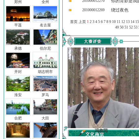
201000012270
你的背影是我
郑州
全州
201000012269
绕过夜色
首页 上页
1
2
3
4
5
6
7
8
9
10
11
12
13
14
15
平遥
名古屋
49
50
51
52
53
承德
伯尔尼
开封
胡志明市
淮安
罗马
合肥
大田
车前子
冯亦同