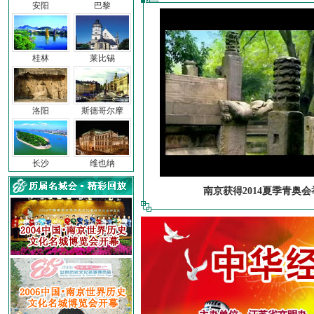
安阳
巴黎
桂林
莱比锡
洛阳
斯德哥尔摩
长沙
维也纳
南京获得2014夏季青奥