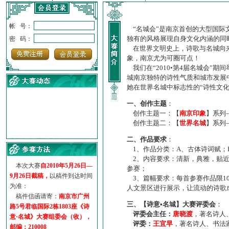
帐 号：
“名城会”是南京首创的大型国际
独有的风格展现自身文化内涵的同
密 码：
在世界文明史上，诗歌与名城向来
象，南京尤为可圈可点！
我们在“2010•第4届名城会”
城南京独特的诗性气质和城市发展
她在世界名城中标志性的“诗性文
一、创作主题
：
创作主题一：【
南京印象
】系列
创作主题二：【
世界名城
】系列
·
诗意名城·获奖名单
二、作品要求
：
·
【诗意·名城】地铁展示作...
1、作品分类：A、古体诗词赋；
·
诗意名城·地铁时间
2、内容要求：清新，典雅，贴近
·
地铁完美呈现【诗意·名城...
本次大赛
自2010年5月26日—
参赛；
·
参赛作品多达5000多首
9月26日截稿，
以稿件到达时间
3、篇幅要求：每首参赛作品限1
·
“诗意·名城”晒诗会
为准：
人文景区进行展示，让流动的诗歌
·
特别通知--致广大诗词爱好...
稿件信函请寄：
南京市广州
三、【诗意•名城】大赛评委会
：
路5号君临国际2栋1803座《诗
评委会主任：
唐晓渡
，著名诗人
意·名城》大赛组委会（收），
评委：
王宜早
，著名诗人、书法
邮编：210008