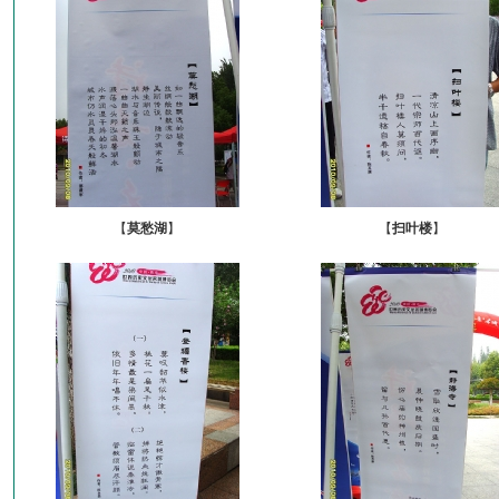
【
莫愁湖
】
【
扫叶楼
】