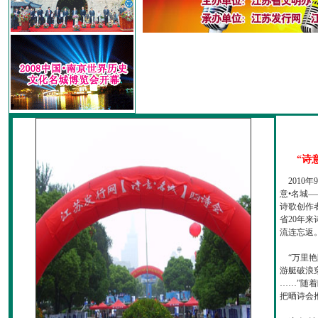
“诗
2010
意•名城—
诗歌创作
省20年
流连忘返
“万里艳
游艇破浪
……”随
把晒诗会