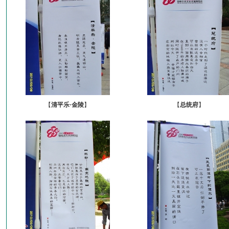
【
清平乐·金陵
】
【
总统府
】