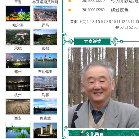
201000012270
你的背影是我
平遥
布宜诺斯艾利斯
201000012269
绕过夜色
首页 上页
1
2
3
4
5
6
7
8
9
10
11
12
13
14
15
哈尔滨
罗马
49
50
51
52
53
承德
京都
郑州
布达佩斯
杭州
马赛
西安
奥克兰
车前子
冯亦同