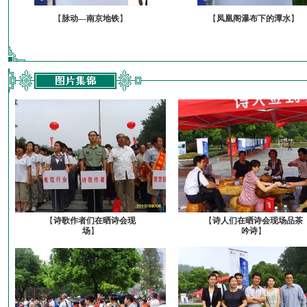
【
脉动—南京地铁
】
【
凤凰阁瀑布下的潭水
】
【
诗歌作者们在晒诗会现
【
诗人们在晒诗会现场品茶
场
】
吟诗
】