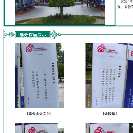
这次“诗
办、省教育厅
【
紫金山天文台
】
【
金陵颂
】