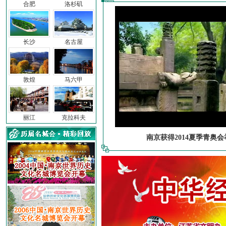
合肥
洛杉矶
长沙
名古屋
敦煌
马六甲
丽江
克拉科夫
南京获得2014夏季青奥