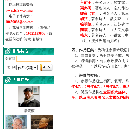
车前子
，著名诗人，散文家；
网上投稿请登录：
冯亦同
，著名诗人，南京作协
www.jsfxw.com/sg
娜夜（女）
，著名诗人，第三
电子邮件请发：
胡弦
，著名诗人，散文家，《诗
40650086@qq.com
徐明德
，著名诗人，江苏省作
江苏省内参赛选手可将作品
商震
，著名诗人，《人民文学
短信发送至：
10621199856
（请
韩东
，著名诗人、小说家，中
在题前注明“诗意·名城”）
（注：按姓氏笔画排名）
四、作品征集
：为确保参赛诗歌质
1、自由参赛：所有热爱诗歌、热
关键词:
2、邀请参赛：南京市政府在向世
歌作品——可以写“南京印象”，
类 别:
五、评选与奖励
：
1、参赛作品通过初评、复评、终
奖4名，2等奖6名，3等奖8名，提
2、优秀作品将在
全国各大媒体
车、以及南京各著名人文景区内进
唐晓渡