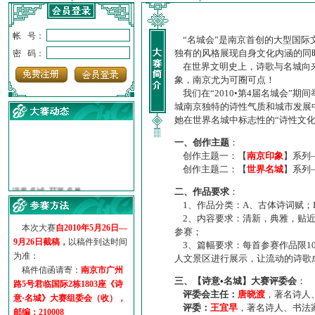
帐 号：
“名城会”是南京首创的大型国际
独有的风格展现自身文化内涵的同
密 码：
在世界文明史上，诗歌与名城向来
象，南京尤为可圈可点！
我们在“2010•第4届名城会”
城南京独特的诗性气质和城市发展
她在世界名城中标志性的“诗性文
一、创作主题
：
创作主题一：【
南京印象
】系列
创作主题二：【
世界名城
】系列
·
诗意名城·获奖名单
·
【诗意·名城】地铁展示作...
二、作品要求
：
·
诗意名城·地铁时间
1、作品分类：A、古体诗词赋；
2、内容要求：清新，典雅，贴近
·
地铁完美呈现【诗意·名城...
本次大赛
自2010年5月26日—
参赛；
·
参赛作品多达5000多首
9月26日截稿，
以稿件到达时间
3、篇幅要求：每首参赛作品限1
·
“诗意·名城”晒诗会
为准：
人文景区进行展示，让流动的诗歌
·
特别通知--致广大诗词爱好...
稿件信函请寄：
南京市广州
三、【诗意•名城】大赛评委会
：
路5号君临国际2栋1803座《诗
评委会主任：
唐晓渡
，著名诗人
意·名城》大赛组委会（收），
评委：
王宜早
，著名诗人、书法
邮编：210008