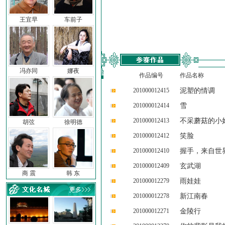
王宜早
车前子
冯亦同
娜夜
作品编号
作品名称
201000012415
泥塑的情调
201000012414
雪
201000012413
不采蘑菇的小
胡弦
徐明德
201000012412
笑脸
201000012410
握手，来自世
201000012409
玄武湖
商 震
韩 东
201000012279
雨娃娃
201000012278
新江南春
201000012271
金陵行