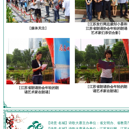
【
江苏发行网总裁邹小晏和
【
媒体关注
】
江苏省朗诵协会年轻的朗诵
艺术家们亲切合影
】
【
江苏省朗诵协会年轻的朗
【
江苏省朗诵协会年轻的朗
诵艺术家在朗诵
】
诵艺术家在朗诵
】
【诗意·名城】诗歌大赛主办单位：省文明办、省教育
【诗意·名城】诗歌大赛承办单位：江苏发行网、江苏