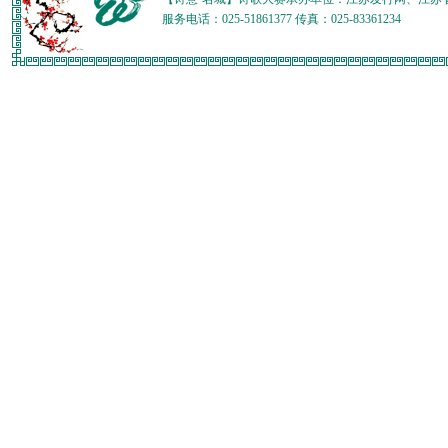
服务电话：025-51861377 传真：025-83361234