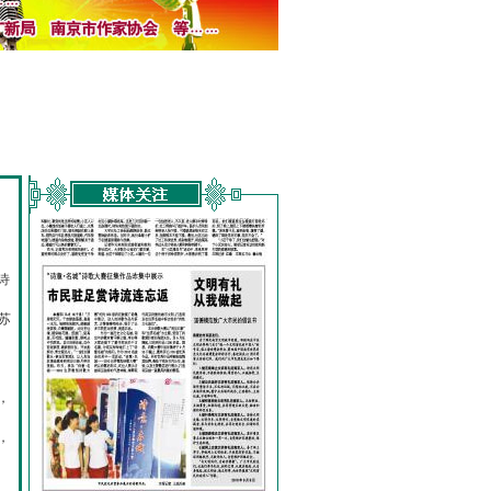
诗
的
苏
，
，
，