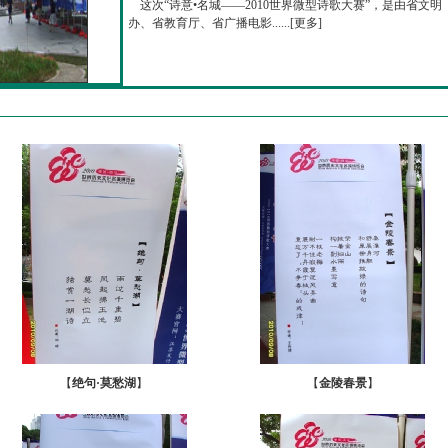
这次“诗意•名城——2010世界微型诗歌大赛”，是由省文明
办、省教育厅、省广播电影......[
更多
]
【
绝句·莫愁湖
】
【
金陵春景
】