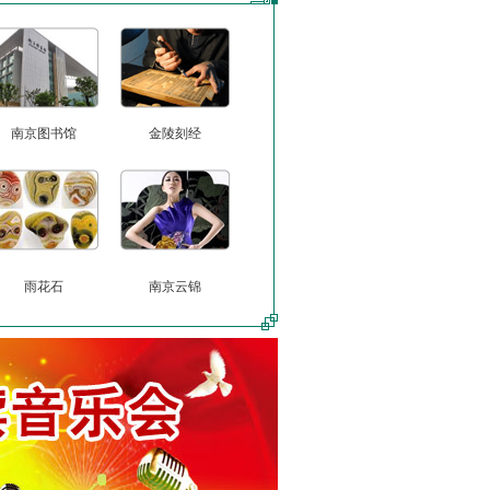
南京图书馆
金陵刻经
雨花石
南京云锦