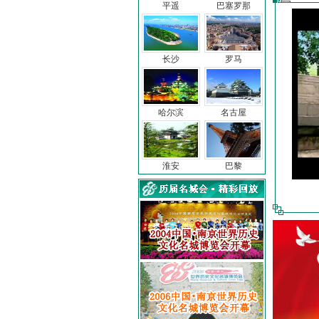
平遥
巴塞罗那
长沙
罗马
哈尔滨
名古屋
淮安
巴黎