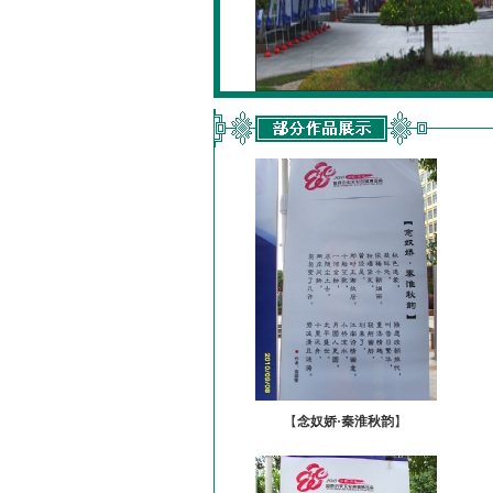
【
念奴娇·秦淮秋韵
】