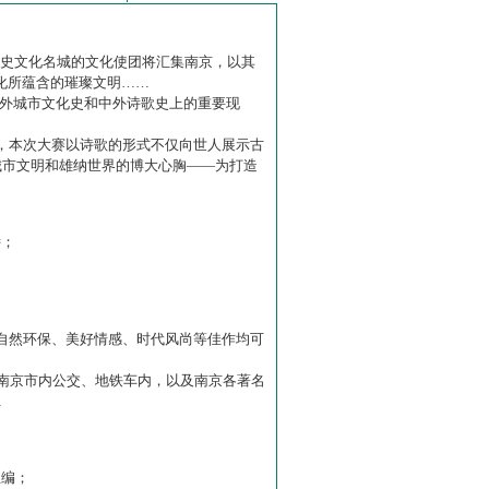
历史文化名城的文化使团将汇集南京，以其
化所蕴含的璀璨文明……
中外城市文化史和中外诗歌史上的重要现
赛】，本次大赛以诗歌的形式不仅向世人展示古
城市文明和雄纳世界的博大心胸——为打造
诗；
自然环保、美好情感、时代风尚等佳作均可
南京市内公交、地铁车内，以及南京各著名
…
主编；