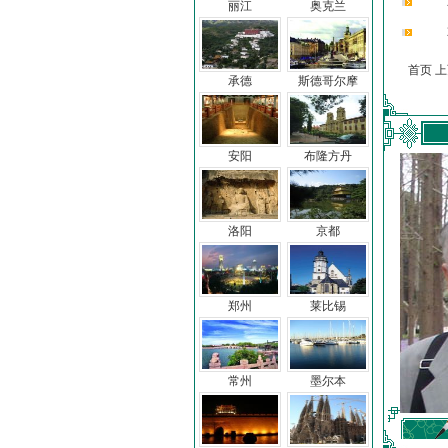
丽江
奥克兰
首页 
承德
斯德哥尔摩
安阳
布隆方丹
洛阳
京都
郑州
莱比锡
常州
墨尔本
车前子
冯