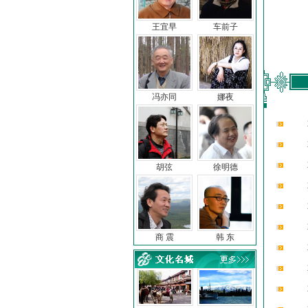
王宜早
车前子
冯亦同
娜夜
胡弦
徐明德
商 震
韩 东