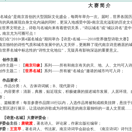
大 赛 简 介
名城会”是南京首创的大型国际文化盛会，每两年举办一次。届时，世界各国
有的风格展现自身文化内涵的同时，更深入地感受中国•南京流光溢彩的历史文
世界文明史上，诗歌与名城向来有着密切关系，“诗以城名”或“城以诗名”是
，南京尤为可圈可点！
们在“2010•第4届名城会”期间举办【诗意•名城——2010世界微型诗歌大
南京独特的诗性气质和城市发展中的人文关怀，更阐释了现代南京诗意栖居的
在世界名城中标志性的“诗性文化地位”，无疑具有影响深远的重要意义。
、创作主题
：
作主题一：【
南京印象
】系列——所有和南京有关的天、地、人、文均可入
作主题二：【
世界名城
】系列——所有被“名城会”邀请的城市均可入诗；
、作品要求
：
、作品分类：A、古体诗词赋；B、现代新诗；
、内容要求：清新，典雅，贴近现实，积极健康的描述城市发展、人居环境、
赛；
、篇幅要求：每首参赛作品限10行以内，入选作品将被制成精美挂牌，悬挂于
文景区进行展示，让流动的诗歌成为诗情画意的南京最独特的一道人文景观…
、【诗意•名城】大赛评委会
：
评委会主任：
唐晓渡
，著名诗人、评论家，作家出版社编审；
评委：
王宜早
，著名诗人、书法家。南京诗词学会副会长、《南京诗词》诗刊