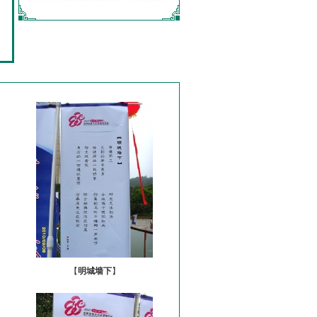
【
明城墙下
】