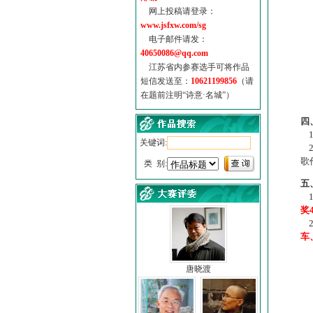
网上投稿请登录：
www.jsfxw.com/sg
电子邮件请发：
40650086@qq.com
江苏省内参赛选手可将作品
短信发送至：
10621199856
（请
在题前注明“诗意·名城”）
（
四
1
关键词:
2
歌
类 别:
五
1
奖
2
车
唐晓渡