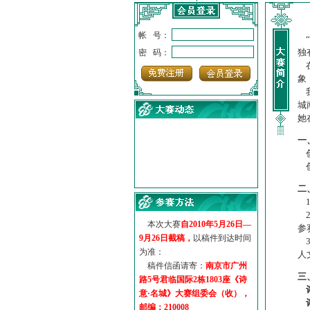
帐 号：
“
独
密 码：
在
象
我
城
她
一
创
创
·
诗意名城·获奖名单
二
·
【诗意·名城】地铁展示作...
1
·
诗意名城·地铁时间
2
·
地铁完美呈现【诗意·名城...
本次大赛
自2010年5月26日—
参
·
参赛作品多达5000多首
9月26日截稿，
以稿件到达时间
3
·
“诗意·名城”晒诗会
为准：
人
·
特别通知--致广大诗词爱好...
稿件信函请寄：
南京市广州
三
路5号君临国际2栋1803座《诗
意·名城》大赛组委会（收），
邮编：210008