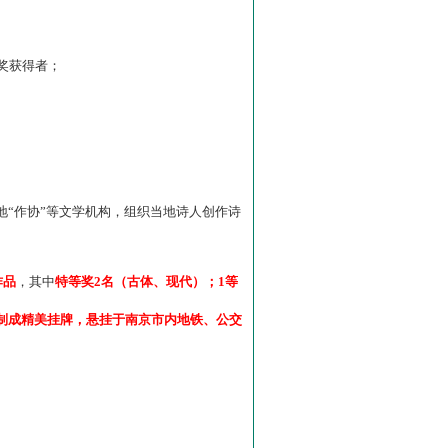
”奖获得者；
“作协”等文学机构，组织当地诗人创作诗
作品
，其中
特等奖2名（古体、现代）；1等
制成精美挂牌，悬挂于南京市内地铁、公交