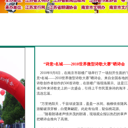
“诗意•名城——2010世界微型诗歌大赛”晒诗会
2010年9月8日，在南京市鼓楼广场举行了一场别开生面的“
意•名城——2010世界微型诗歌大赛”晒诗会。来自全国各地
诗歌创作者创作的500首诗歌，在鼓楼广场现场展示。这是江
省20年来诗歌史上的一次盛会，引得上千市民置身诗的海洋
流连忘返。
“万里艳阳天，千亩绿波荡漾，盈盈一水间。杨柳依依随风
游艇破浪穿梭，白鹭舞翩跹。此处有仙境，疑似桃花源。
……”随着朗诵者声情并茂的朗诵，现场观众报以热烈的掌声
把晒诗会推向了高潮。