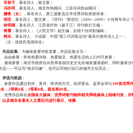
车前子
，著名诗人，散文家；
冯亦同
，著名诗人，南京作协顾问、江苏诗词协会顾问；
娜夜（女）
，著名诗人，第三届鲁迅文学优秀诗歌奖获得者；
胡弦
，著名诗人，散文家，《诗刊》“新世纪（2000—2009）十佳青年诗人
徐明德
，著名诗人，江苏省作协《扬子江》诗刊执行主编；
商震
，著名诗人，《人民文学》副主编，全国十佳诗歌编辑；
韩东
，著名诗人、小说家，中国“第三代诗歌运动”最具代表性诗人之一；
注：按姓氏笔画排名）
、作品征集
：为确保参赛诗歌质量，作品征集分为：
、自由参赛：所有热爱诗歌、热爱南京、热爱生活的人们均可参赛；
、邀请参赛：南京市政府在向世界各国历史文化名城发邀请函时，同时邀请当地
作品——可以写“南京印象”，也可以写他们自己的城市文化亮点；
、评选与奖励
：
、参赛作品通过初评、复评、终评的方式，由评委会、监审会评出
100首优秀
4名，2等奖6名，3等奖8名，提名奖80名。
、优秀作品将在
全国各大媒体、优秀诗歌刊物和相关网络媒体上陆续刊发，并
、以及南京各著名人文景区内进行展示、传播
。