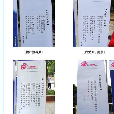
【
桃叶渡有梦
】
【
我爱你，南京
】