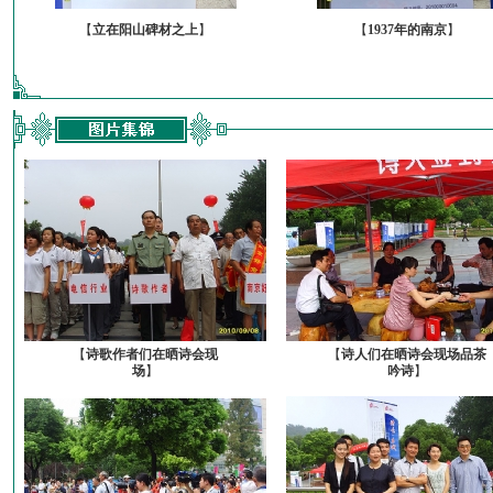
【
立在阳山碑材之上
】
【
1937年的南京
】
【
诗歌作者们在晒诗会现
【
诗人们在晒诗会现场品茶
场
】
吟诗
】