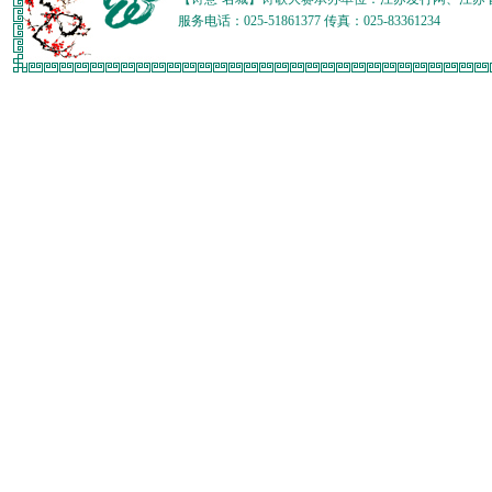
服务电话：025-51861377 传真：025-83361234