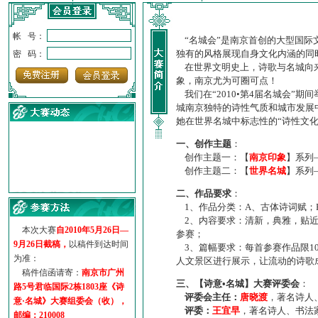
帐 号：
“名城会”是南京首创的大型国际
独有的风格展现自身文化内涵的同
密 码：
在世界文明史上，诗歌与名城向来
象，南京尤为可圈可点！
我们在“2010•第4届名城会”
城南京独特的诗性气质和城市发展
她在世界名城中标志性的“诗性文
一、创作主题
：
创作主题一：【
南京印象
】系列
创作主题二：【
世界名城
】系列
·
诗意名城·获奖名单
二、作品要求
：
·
【诗意·名城】地铁展示作...
1、作品分类：A、古体诗词赋；
·
诗意名城·地铁时间
2、内容要求：清新，典雅，贴近
·
地铁完美呈现【诗意·名城...
本次大赛
自2010年5月26日—
参赛；
·
参赛作品多达5000多首
9月26日截稿，
以稿件到达时间
3、篇幅要求：每首参赛作品限1
·
“诗意·名城”晒诗会
为准：
人文景区进行展示，让流动的诗歌
·
特别通知--致广大诗词爱好...
稿件信函请寄：
南京市广州
三、【诗意•名城】大赛评委会
：
路5号君临国际2栋1803座《诗
评委会主任：
唐晓渡
，著名诗人
意·名城》大赛组委会（收），
评委：
王宜早
，著名诗人、书法
邮编：210008