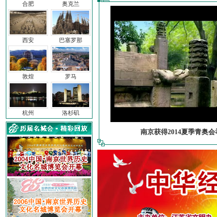
合肥
奥克兰
西安
巴塞罗那
敦煌
罗马
杭州
洛杉矶
南京获得2014夏季青奥