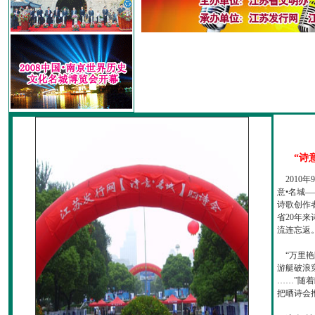
“诗
2010
意•名城—
诗歌创作
省20年
流连忘返
“万里艳
游艇破浪
……”随
把晒诗会