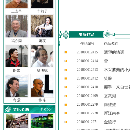
王宜早
车前子
冯亦同
娜夜
作品编号
作品名称
201000012415
泥塑的情调
201000012414
雪
201000012413
不采蘑菇的小
胡弦
徐明德
201000012412
笑脸
201000012410
握手，来自世
201000012409
玄武湖
商 震
韩 东
201000012279
雨娃娃
201000012278
新江南春
201000012271
金陵行