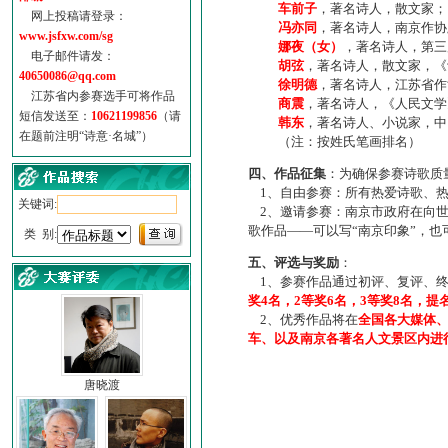
车前子
，著名诗人，散文家；
网上投稿请登录：
冯亦同
，著名诗人，南京作协
www.jsfxw.com/sg
娜夜（女）
，著名诗人，第三
电子邮件请发：
胡弦
，著名诗人，散文家，《诗
40650086@qq.com
徐明德
，著名诗人，江苏省作
江苏省内参赛选手可将作品
商震
，著名诗人，《人民文学
短信发送至：
10621199856
（请
韩东
，著名诗人、小说家，中
在题前注明“诗意·名城”）
（注：按姓氏笔画排名）
四、作品征集
：为确保参赛诗歌质
1、自由参赛：所有热爱诗歌、热
关键词:
2、邀请参赛：南京市政府在向世
歌作品——可以写“南京印象”，
类 别:
五、评选与奖励
：
1、参赛作品通过初评、复评、终
奖4名，2等奖6名，3等奖8名，提
2、优秀作品将在
全国各大媒体
车、以及南京各著名人文景区内进
唐晓渡