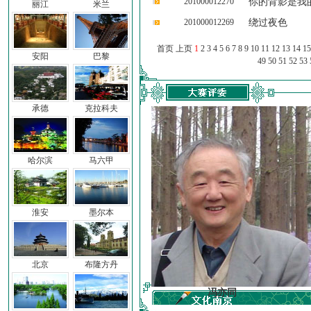
201000012270
你的背影是我
丽江
米兰
201000012269
绕过夜色
首页 上页
1
2
3
4
5
6
7
8
9
10
11
12
13
14
15
安阳
巴黎
49
50
51
52
53
承德
克拉科夫
哈尔滨
马六甲
淮安
墨尔本
北京
布隆方丹
车前子
冯亦同