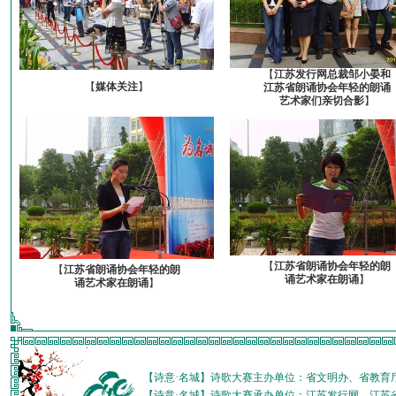
【
江苏发行网总裁邹小晏和
【
媒体关注
】
江苏省朗诵协会年轻的朗诵
艺术家们亲切合影
】
【
江苏省朗诵协会年轻的朗
【
江苏省朗诵协会年轻的朗
诵艺术家在朗诵
】
诵艺术家在朗诵
】
【诗意·名城】诗歌大赛主办单位：省文明办、省教育
【诗意·名城】诗歌大赛承办单位：江苏发行网、江苏