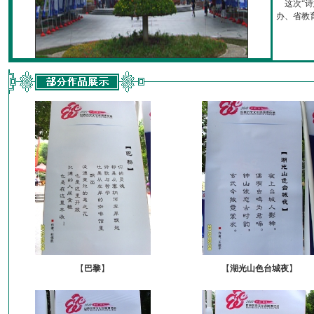
这次“诗
办、省教育厅
【
巴黎
】
【
湖光山色台城夜
】