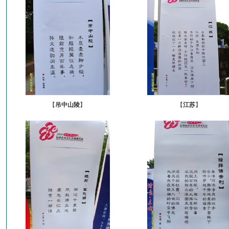
【
吊中山陵
】
【
江苏
】