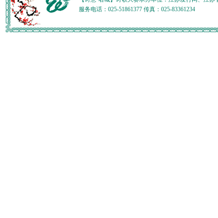
服务电话：025-51861377 传真：025-83361234