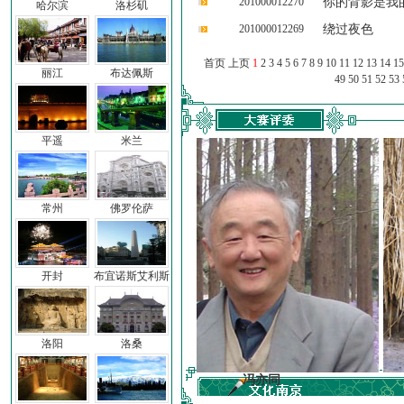
201000012270
你的背影是我
哈尔滨
洛杉矶
201000012269
绕过夜色
首页 上页
1
2
3
4
5
6
7
8
9
10
11
12
13
14
15
丽江
布达佩斯
49
50
51
52
53
平遥
米兰
常州
佛罗伦萨
开封
布宜诺斯艾利斯
洛阳
洛桑
子
冯亦同