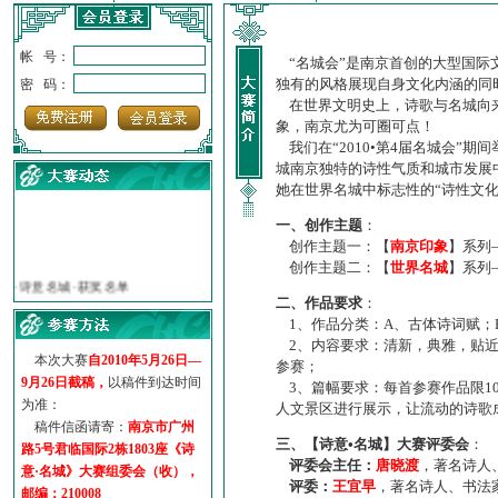
帐 号：
“名城会”是南京首创的大型国际
独有的风格展现自身文化内涵的同
密 码：
在世界文明史上，诗歌与名城向来
象，南京尤为可圈可点！
我们在“2010•第4届名城会”
城南京独特的诗性气质和城市发展
她在世界名城中标志性的“诗性文
一、创作主题
：
创作主题一：【
南京印象
】系列
·
诗意名城·获奖名单
创作主题二：【
世界名城
】系列
·
【诗意·名城】地铁展示作...
二、作品要求
：
·
诗意名城·地铁时间
1、作品分类：A、古体诗词赋；
·
地铁完美呈现【诗意·名城...
2、内容要求：清新，典雅，贴近
·
参赛作品多达5000多首
本次大赛
自2010年5月26日—
参赛；
·
“诗意·名城”晒诗会
9月26日截稿，
以稿件到达时间
3、篇幅要求：每首参赛作品限1
·
特别通知--致广大诗词爱好...
为准：
人文景区进行展示，让流动的诗歌
稿件信函请寄：
南京市广州
三、【诗意•名城】大赛评委会
：
路5号君临国际2栋1803座《诗
评委会主任：
唐晓渡
，著名诗人
意·名城》大赛组委会（收），
评委：
王宜早
，著名诗人、书法
邮编：210008