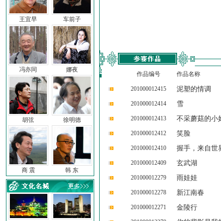
王宜早
车前子
冯亦同
娜夜
作品编号
作品名称
201000012415
泥塑的情调
201000012414
雪
201000012413
不采蘑菇的小
胡弦
徐明德
201000012412
笑脸
201000012410
握手，来自世
201000012409
玄武湖
商 震
韩 东
201000012279
雨娃娃
201000012278
新江南春
201000012271
金陵行