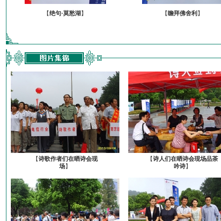
【
绝句·莫愁湖
】
【
瞻拜佛舍利
】
【
诗歌作者们在晒诗会现
【
诗人们在晒诗会现场品茶
场
】
吟诗
】