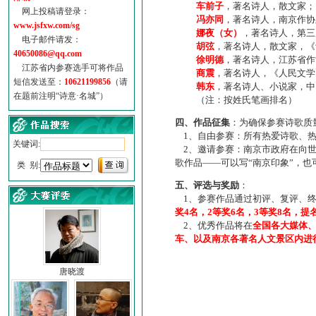
车前子
，著名诗人，散文家；
网上投稿请登录：
冯亦同
，著名诗人，南京作协
www.jsfxw.com/sg
娜夜（女）
，著名诗人，第三
电子邮件请发：
胡弦
，著名诗人，散文家，《诗
40650086@qq.com
徐明德
，著名诗人，江苏省作
江苏省内参赛选手可将作品
商震
，著名诗人，《人民文学
短信发送至：
10621199856
（请
韩东
，著名诗人、小说家，中
在题前注明“诗意·名城”）
（注：按姓氏笔画排名）
四、作品征集
：为确保参赛诗歌质
1、自由参赛：所有热爱诗歌、热
关键词:
2、邀请参赛：南京市政府在向世
歌作品——可以写“南京印象”，
类 别:
五、评选与奖励
：
1、参赛作品通过初评、复评、终
奖4名，2等奖6名，3等奖8名，提
2、优秀作品将在
全国各大媒体
车、以及南京各著名人文景区内进
唐晓渡