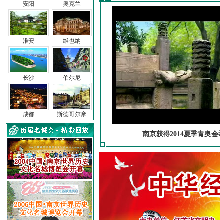
安阳
奥克兰
淮安
维也纳
长沙
伯尔尼
成都
斯德哥尔摩
南京获得2014夏季青奥