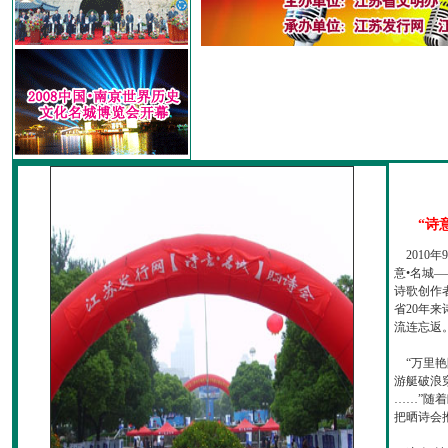
“诗
2010
意•名城—
诗歌创作
省20年
流连忘返
“万里艳
游艇破浪
……”随
把晒诗会