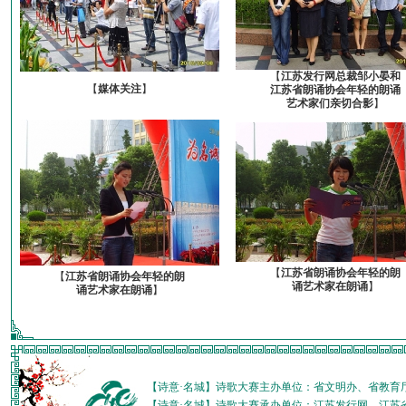
【
江苏发行网总裁邹小晏和
【
媒体关注
】
江苏省朗诵协会年轻的朗诵
艺术家们亲切合影
】
【
江苏省朗诵协会年轻的朗
【
江苏省朗诵协会年轻的朗
诵艺术家在朗诵
】
诵艺术家在朗诵
】
【诗意·名城】诗歌大赛主办单位：省文明办、省教育
【诗意·名城】诗歌大赛承办单位：江苏发行网、江苏