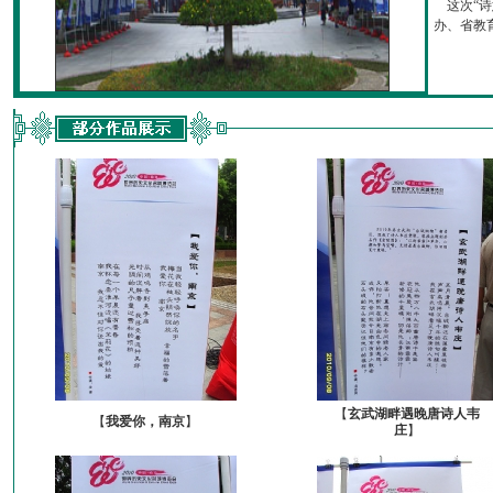
这次“诗
办、省教育厅
【
玄武湖畔遇晚唐诗人韦
【
我爱你，南京
】
庄
】