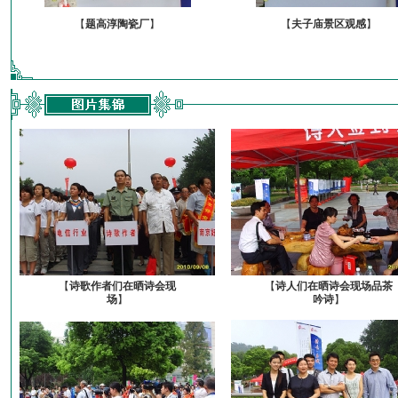
【
题高淳陶瓷厂
】
【
夫子庙景区观感
】
【
诗歌作者们在晒诗会现
【
诗人们在晒诗会现场品茶
场
】
吟诗
】