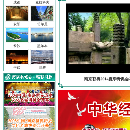
成都
克拉科夫
安阳
伯尔尼
长沙
墨尔本
平遥
马赛
南京获得2014夏季青奥