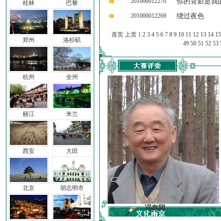
201000012270
你的背影是我
桂林
巴黎
201000012269
绕过夜色
首页 上页
1
2
3
4
5
6
7
8
9
10
11
12
13
14
15
郑州
洛杉矶
49
50
51
52
53
杭州
全州
丽江
米兰
西安
大田
北京
胡志明市
车前子
冯亦同