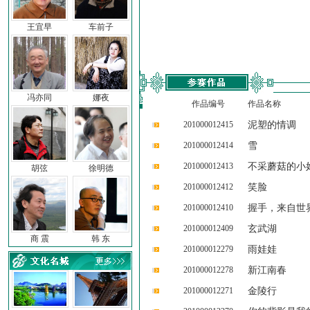
王宜早
车前子
冯亦同
娜夜
作品编号
作品名称
201000012415
泥塑的情调
201000012414
雪
201000012413
不采蘑菇的小
胡弦
徐明德
201000012412
笑脸
201000012410
握手，来自世
201000012409
玄武湖
商 震
韩 东
201000012279
雨娃娃
201000012278
新江南春
201000012271
金陵行