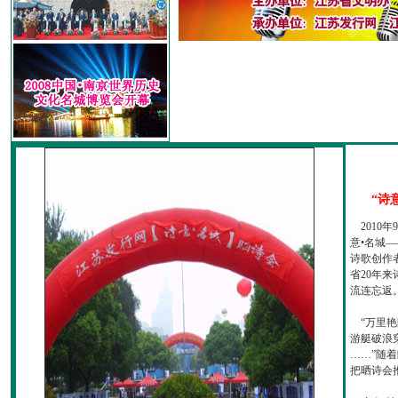
“诗
2010
意•名城—
诗歌创作
省20年
流连忘返
“万里艳
游艇破浪
……”随
把晒诗会