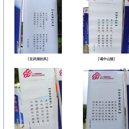
【
玄武湖的风
】
【
谒中山陵
】