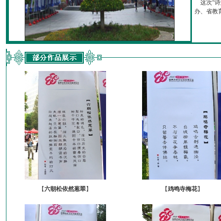
这次“诗
办、省教育厅
【
六朝松依然葱翠
】
【
鸡鸣寺梅花
】