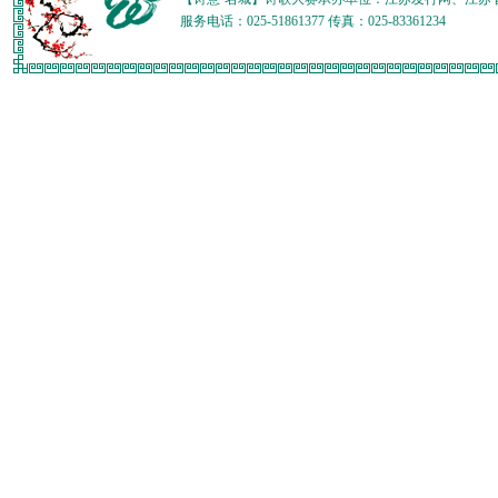
服务电话：025-51861377 传真：025-83361234