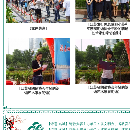
【
江苏发行网总裁邹小晏和
【
媒体关注
】
江苏省朗诵协会年轻的朗诵
艺术家们亲切合影
】
【
江苏省朗诵协会年轻的朗
【
江苏省朗诵协会年轻的朗
诵艺术家在朗诵
】
诵艺术家在朗诵
】
【诗意·名城】诗歌大赛主办单位：省文明办、省教育
【诗意·名城】诗歌大赛承办单位：江苏发行网、江苏