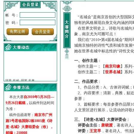
帐 号：
“名城会”是南京首创的大型国际
独有的风格展现自身文化内涵的同
密 码：
在世界文明史上，诗歌与名城向来
象，南京尤为可圈可点！
我们在“2010•第4届名城会”
城南京独特的诗性气质和城市发展
她在世界名城中标志性的“诗性文
一、创作主题
：
创作主题一：【
南京印象
】系列
创作主题二：【
世界名城
】系列
·
诗意名城·获奖名单
·
【诗意·名城】地铁展示作...
二、作品要求
：
·
诗意名城·地铁时间
1、作品分类：A、古体诗词赋；
·
地铁完美呈现【诗意·名城...
2、内容要求：清新，典雅，贴近
本次大赛
自2010年5月26日—
参赛；
·
参赛作品多达5000多首
9月26日截稿，
以稿件到达时间
3、篇幅要求：每首参赛作品限1
·
“诗意·名城”晒诗会
为准：
人文景区进行展示，让流动的诗歌
·
特别通知--致广大诗词爱好...
稿件信函请寄：
南京市广州
三、【诗意•名城】大赛评委会
：
路5号君临国际2栋1803座《诗
评委会主任：
唐晓渡
，著名诗人
意·名城》大赛组委会（收），
评委：
王宜早
，著名诗人、书法
邮编：210008