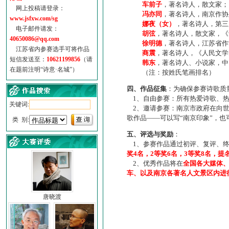
车前子
，著名诗人，散文家；
网上投稿请登录：
冯亦同
，著名诗人，南京作协
www.jsfxw.com/sg
娜夜（女）
，著名诗人，第三
电子邮件请发：
胡弦
，著名诗人，散文家，《诗
40650086@qq.com
徐明德
，著名诗人，江苏省作
江苏省内参赛选手可将作品
商震
，著名诗人，《人民文学
短信发送至：
10621199856
（请
韩东
，著名诗人、小说家，中
在题前注明“诗意·名城”）
（注：按姓氏笔画排名）
四、作品征集
：为确保参赛诗歌质
1、自由参赛：所有热爱诗歌、热
关键词:
2、邀请参赛：南京市政府在向世
歌作品——可以写“南京印象”，
类 别:
五、评选与奖励
：
1、参赛作品通过初评、复评、终
奖4名，2等奖6名，3等奖8名，提
2、优秀作品将在
全国各大媒体
车、以及南京各著名人文景区内进
唐晓渡