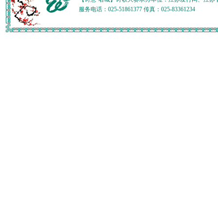
服务电话：025-51861377 传真：025-83361234