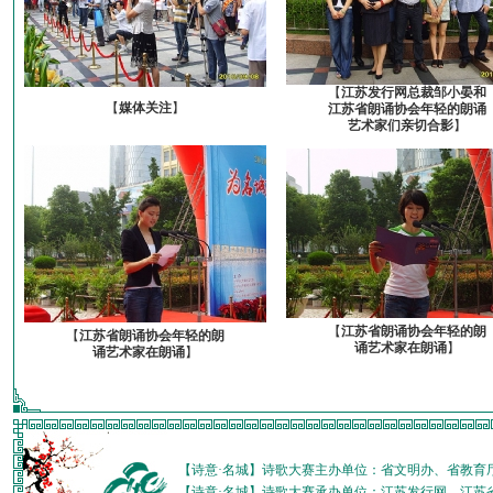
【
江苏发行网总裁邹小晏和
【
媒体关注
】
江苏省朗诵协会年轻的朗诵
艺术家们亲切合影
】
【
江苏省朗诵协会年轻的朗
【
江苏省朗诵协会年轻的朗
诵艺术家在朗诵
】
诵艺术家在朗诵
】
【诗意·名城】诗歌大赛主办单位：省文明办、省教育
【诗意·名城】诗歌大赛承办单位：江苏发行网、江苏