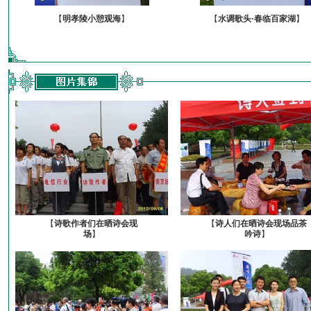
【
明孝陵小憩观海
】
【
水调歌头·春临百家湖
】
【
诗歌作者们在晒诗会现
【
诗人们在晒诗会现场品茶
场
】
吟诗
】