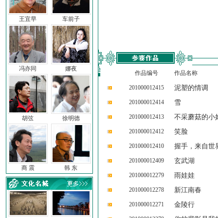
王宜早
车前子
冯亦同
娜夜
作品编号
作品名称
201000012415
泥塑的情调
201000012414
雪
201000012413
不采蘑菇的小
胡弦
徐明德
201000012412
笑脸
201000012410
握手，来自世
201000012409
玄武湖
商 震
韩 东
201000012279
雨娃娃
201000012278
新江南春
201000012271
金陵行