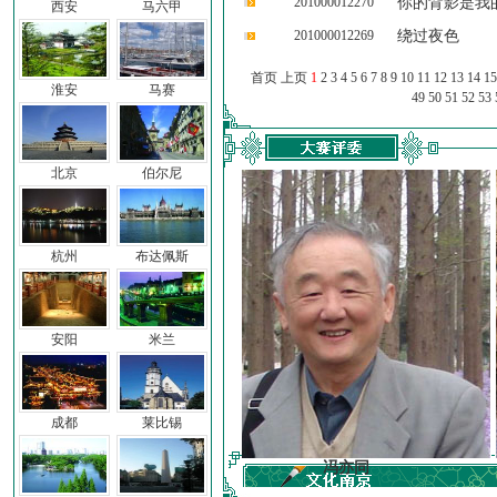
201000012270
你的背影是我
西安
马六甲
201000012269
绕过夜色
首页 上页
1
2
3
4
5
6
7
8
9
10
11
12
13
14
15
淮安
马赛
49
50
51
52
53
北京
伯尔尼
杭州
布达佩斯
安阳
米兰
成都
莱比锡
前子
冯亦同