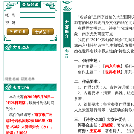
帐 号：
“名城会”是南京首创的大型国际
独有的风格展现自身文化内涵的同
密 码：
在世界文明史上，诗歌与名城向来
象，南京尤为可圈可点！
我们在“2010•第4届名城会”
城南京独特的诗性气质和城市发展
她在世界名城中标志性的“诗性文
一、创作主题
：
创作主题一：【
南京印象
】系列
创作主题二：【
世界名城
】系列
·
诗意名城·获奖名单
·
【诗意·名城】地铁展示作...
二、作品要求
：
·
诗意名城·地铁时间
1、作品分类：A、古体诗词赋；
·
地铁完美呈现【诗意·名城...
2、内容要求：清新，典雅，贴近
本次大赛
自2010年5月26日—
·
参赛作品多达5000多首
参赛；
9月26日截稿，
以稿件到达时间
·
“诗意·名城”晒诗会
3、篇幅要求：每首参赛作品限1
为准：
·
特别通知--致广大诗词爱好...
人文景区进行展示，让流动的诗歌
稿件信函请寄：
南京市广州
三、【诗意•名城】大赛评委会
：
路5号君临国际2栋1803座《诗
评委会主任：
唐晓渡
，著名诗人
意·名城》大赛组委会（收），
评委：
王宜早
，著名诗人、书法
邮编：210008