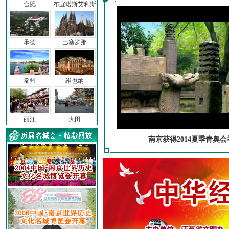
合肥
布宜诺斯艾利斯
承德
巴塞罗那
常州
维也纳
丽江
大田
南京获得2014夏季青奥