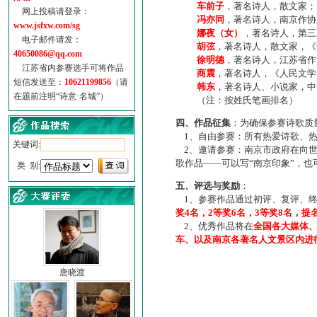
车前子
，著名诗人，散文家；
网上投稿请登录：
冯亦同
，著名诗人，南京作协
www.jsfxw.com/sg
娜夜（女）
，著名诗人，第三
电子邮件请发：
胡弦
，著名诗人，散文家，《诗
40650086@qq.com
徐明德
，著名诗人，江苏省作
江苏省内参赛选手可将作品
商震
，著名诗人，《人民文学
短信发送至：
10621199856
（请
韩东
，著名诗人、小说家，中
在题前注明“诗意·名城”）
（注：按姓氏笔画排名）
四、作品征集
：为确保参赛诗歌质
1、自由参赛：所有热爱诗歌、热
关键词:
2、邀请参赛：南京市政府在向世
歌作品——可以写“南京印象”，
类 别:
五、评选与奖励
：
1、参赛作品通过初评、复评、终
奖4名，2等奖6名，3等奖8名，提
2、优秀作品将在
全国各大媒体
车、以及南京各著名人文景区内进
唐晓渡