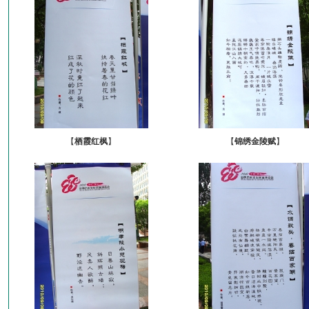
【
栖霞红枫
】
【
锦绣金陵赋
】