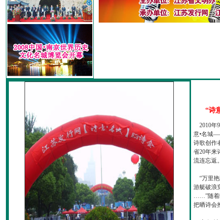
“诗
2010
意•名城—
诗歌创作
省20年
流连忘返
“万里艳
游艇破浪
……”随
把晒诗会