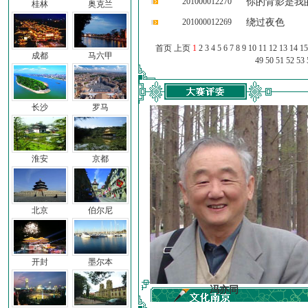
201000012270
你的背影是我
桂林
奥克兰
201000012269
绕过夜色
首页 上页
1
2
3
4
5
6
7
8
9
10
11
12
13
14
15
成都
马六甲
49
50
51
52
53
长沙
罗马
淮安
京都
北京
伯尔尼
开封
墨尔本
车前子
冯亦同