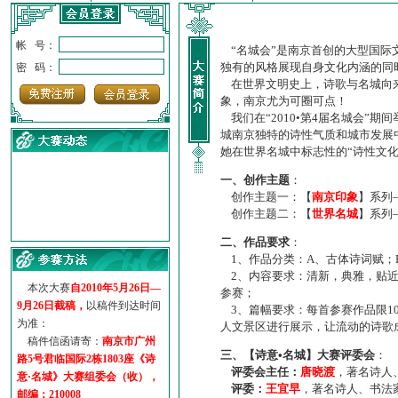
帐 号：
“名城会”是南京首创的大型国际
独有的风格展现自身文化内涵的同
密 码：
在世界文明史上，诗歌与名城向来
象，南京尤为可圈可点！
我们在“2010•第4届名城会”
城南京独特的诗性气质和城市发展
她在世界名城中标志性的“诗性文
一、创作主题
：
创作主题一：【
南京印象
】系列
创作主题二：【
世界名城
】系列
·
诗意名城·获奖名单
二、作品要求
：
·
【诗意·名城】地铁展示作...
1、作品分类：A、古体诗词赋；
·
诗意名城·地铁时间
2、内容要求：清新，典雅，贴近
·
地铁完美呈现【诗意·名城...
本次大赛
自2010年5月26日—
参赛；
·
参赛作品多达5000多首
9月26日截稿，
以稿件到达时间
3、篇幅要求：每首参赛作品限1
·
“诗意·名城”晒诗会
为准：
人文景区进行展示，让流动的诗歌
·
特别通知--致广大诗词爱好...
稿件信函请寄：
南京市广州
三、【诗意•名城】大赛评委会
：
路5号君临国际2栋1803座《诗
评委会主任：
唐晓渡
，著名诗人
意·名城》大赛组委会（收），
评委：
王宜早
，著名诗人、书法
邮编：210008