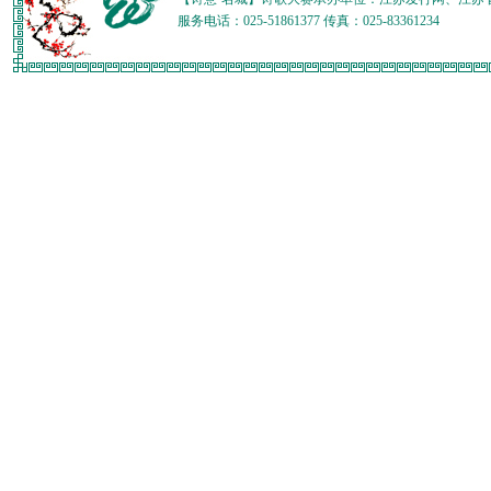
服务电话：025-51861377 传真：025-83361234