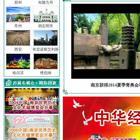
郑州
布隆方丹
常州
胡志明市
西安
布宜诺斯艾利斯
哈尔滨
维也纳
南京获得2014夏季青奥