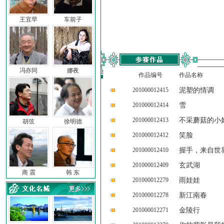
王宜早
车前子
冯亦同
娜夜
作品编号
作品名称
201000012415
泥塑的情调
201000012414
雪
201000012413
不采蘑菇的小
胡弦
徐明德
201000012412
笑脸
201000012410
握手，来自世
201000012409
玄武湖
商 震
韩 东
201000012279
雨娃娃
201000012278
新江南春
201000012271
金陵行