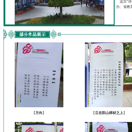
这次“诗
办、省教育厅
【
方向
】
【
立在阳山碑材之上
】