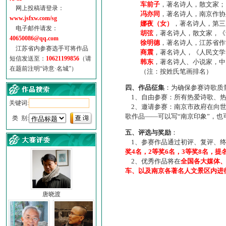
车前子
，著名诗人，散文家；
网上投稿请登录：
冯亦同
，著名诗人，南京作协
www.jsfxw.com/sg
娜夜（女）
，著名诗人，第三
电子邮件请发：
胡弦
，著名诗人，散文家，《诗
40650086@qq.com
徐明德
，著名诗人，江苏省作
江苏省内参赛选手可将作品
商震
，著名诗人，《人民文学
短信发送至：
10621199856
（请
韩东
，著名诗人、小说家，中
在题前注明“诗意·名城”）
（注：按姓氏笔画排名）
四、作品征集
：为确保参赛诗歌质
1、自由参赛：所有热爱诗歌、热
关键词:
2、邀请参赛：南京市政府在向世
歌作品——可以写“南京印象”，
类 别:
五、评选与奖励
：
1、参赛作品通过初评、复评、终
奖4名，2等奖6名，3等奖8名，提
2、优秀作品将在
全国各大媒体
车、以及南京各著名人文景区内进
唐晓渡