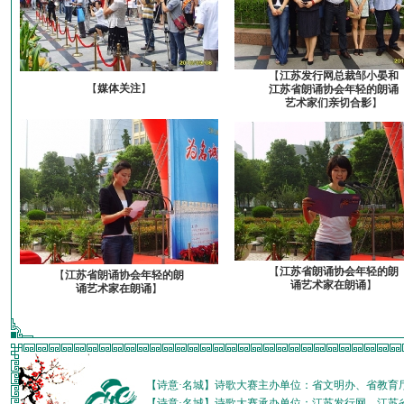
【
江苏发行网总裁邹小晏和
【
媒体关注
】
江苏省朗诵协会年轻的朗诵
艺术家们亲切合影
】
【
江苏省朗诵协会年轻的朗
【
江苏省朗诵协会年轻的朗
诵艺术家在朗诵
】
诵艺术家在朗诵
】
【诗意·名城】诗歌大赛主办单位：省文明办、省教育
【诗意·名城】诗歌大赛承办单位：江苏发行网、江苏