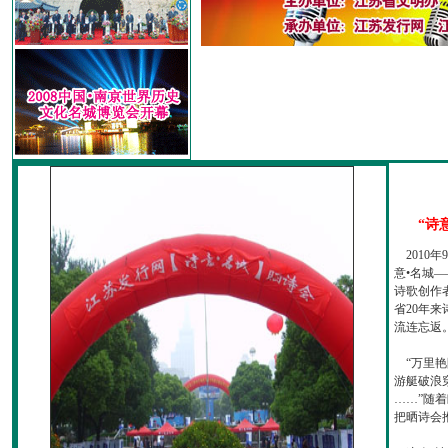
“诗
2010
意•名城—
诗歌创作
省20年
流连忘返
“万里艳
游艇破浪
……”随
把晒诗会