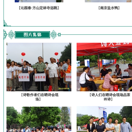
【
沁园春·方山定林寺远眺
】
【
南京盐水鸭
】
【
诗歌作者们在晒诗会现
【
诗人们在晒诗会现场品茶
场
】
吟诗
】