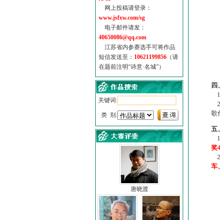
网上投稿请登录：
www.jsfxw.com/sg
电子邮件请发：
40650086@qq.com
江苏省内参赛选手可将作品
短信发送至：
10621199856
（请
在题前注明“诗意·名城”）
（
四
1
关键词:
2
歌
类 别:
五
1
奖
2
车
唐晓渡