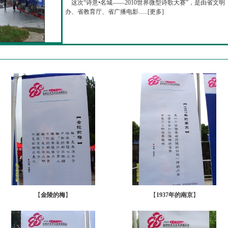
这次“诗意•名城——2010世界微型诗歌大赛”，是由省文明
办、省教育厅、省广播电影......[
更多
]
【
金陵的梅
】
【
1937年的南京
】