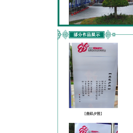
【
燕矶夕照
】