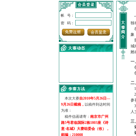
帐 号：
“
独
密 码：
在
象
我
城
她
一
创
创
·
诗意名城·获奖名单
·
【诗意·名城】地铁展示作...
二
·
诗意名城·地铁时间
1
2
·
地铁完美呈现【诗意·名城...
本次大赛
自2010年5月26日—
参
·
参赛作品多达5000多首
9月26日截稿，
以稿件到达时间
3
·
“诗意·名城”晒诗会
为准：
人
·
特别通知--致广大诗词爱好...
稿件信函请寄：
南京市广州
三
路5号君临国际2栋1803座《诗
意·名城》大赛组委会（收），
邮编：210008