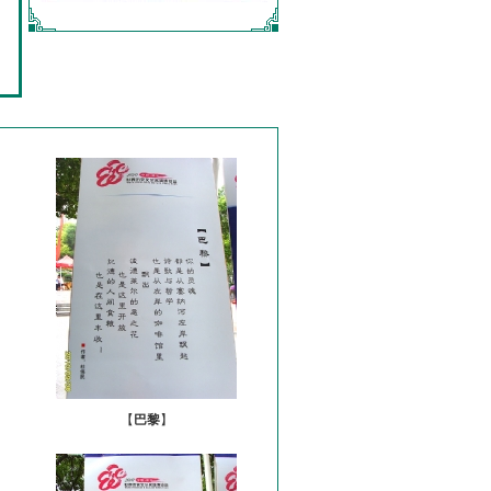
【
巴黎
】