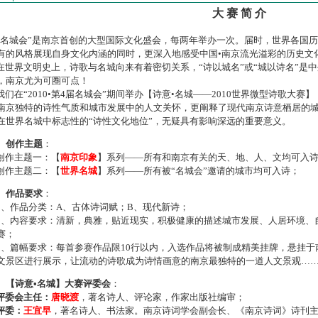
大 赛 简 介
名城会”是南京首创的大型国际文化盛会，每两年举办一次。届时，世界各国
有的风格展现自身文化内涵的同时，更深入地感受中国•南京流光溢彩的历史文
世界文明史上，诗歌与名城向来有着密切关系，“诗以城名”或“城以诗名”是
，南京尤为可圈可点！
们在“2010•第4届名城会”期间举办【诗意•名城——2010世界微型诗歌大
南京独特的诗性气质和城市发展中的人文关怀，更阐释了现代南京诗意栖居的
在世界名城中标志性的“诗性文化地位”，无疑具有影响深远的重要意义。
、创作主题
：
作主题一：【
南京印象
】系列——所有和南京有关的天、地、人、文均可入
作主题二：【
世界名城
】系列——所有被“名城会”邀请的城市均可入诗；
、作品要求
：
、作品分类：A、古体诗词赋；B、现代新诗；
、内容要求：清新，典雅，贴近现实，积极健康的描述城市发展、人居环境、
赛；
、篇幅要求：每首参赛作品限10行以内，入选作品将被制成精美挂牌，悬挂于
文景区进行展示，让流动的诗歌成为诗情画意的南京最独特的一道人文景观…
、【诗意•名城】大赛评委会
：
评委会主任：
唐晓渡
，著名诗人、评论家，作家出版社编审；
评委：
王宜早
，著名诗人、书法家。南京诗词学会副会长、《南京诗词》诗刊