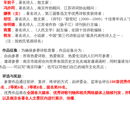
车前子
，著名诗人，散文家；
冯亦同
，著名诗人，南京作协顾问、江苏诗词协会顾问；
娜夜（女）
，著名诗人，第三届鲁迅文学优秀诗歌奖获得者；
胡弦
，著名诗人，散文家，《诗刊》“新世纪（2000—2009）十佳青年诗人
徐明德
，著名诗人，江苏省作协《扬子江》诗刊执行主编；
商震
，著名诗人，《人民文学》副主编，全国十佳诗歌编辑；
韩东
，著名诗人、小说家，中国“第三代诗歌运动”最具代表性诗人之一；
注：按姓氏笔画排名）
、作品征集
：为确保参赛诗歌质量，作品征集分为：
、自由参赛：所有热爱诗歌、热爱南京、热爱生活的人们均可参赛；
、邀请参赛：南京市政府在向世界各国历史文化名城发邀请函时，同时邀请当地
作品——可以写“南京印象”，也可以写他们自己的城市文化亮点；
、评选与奖励
：
、参赛作品通过初评、复评、终评的方式，由评委会、监审会评出
100首优秀
4名，2等奖6名，3等奖8名，提名奖80名。
、优秀作品将在
全国各大媒体、优秀诗歌刊物和相关网络媒体上陆续刊发，并
、以及南京各著名人文景区内进行展示、传播
。