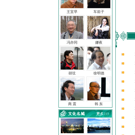
王宜早
车前子
冯亦同
娜夜
胡弦
徐明德
商 震
韩 东