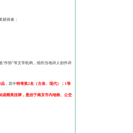
”奖获得者；
“作协”等文学机构，组织当地诗人创作诗
作品
，其中
特等奖2名（古体、现代）；1等
制成精美挂牌，悬挂于南京市内地铁、公交