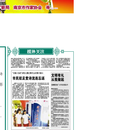
诗
的
苏
，
，
，