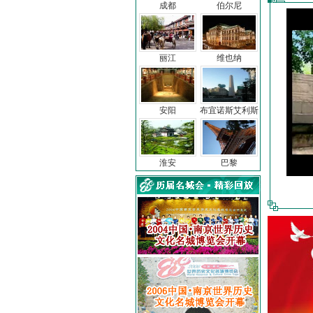
成都
伯尔尼
丽江
维也纳
安阳
布宜诺斯艾利斯
淮安
巴黎