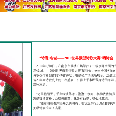
“诗意•名城——2010世界微型诗歌大赛”晒诗会
2010年9月8日，在南京市鼓楼广场举行了一场别开生面的“
意•名城——2010世界微型诗歌大赛”晒诗会。来自全国各地
诗歌创作者创作的500首诗歌，在鼓楼广场现场展示。这是江
省20年来诗歌史上的一次盛会，引得上千市民置身诗的海洋
流连忘返。
“万里艳阳天，千亩绿波荡漾，盈盈一水间。杨柳依依随风
游艇破浪穿梭，白鹭舞翩跹。此处有仙境，疑似桃花源。
……”随着朗诵者声情并茂的朗诵，现场观众报以热烈的掌声
把晒诗会推向了高潮。