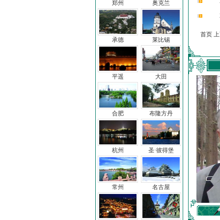
郑州
奥克兰
首页 
承德
莱比锡
平遥
大田
合肥
布隆方丹
杭州
圣·彼得堡
常州
名古屋
车前子
冯