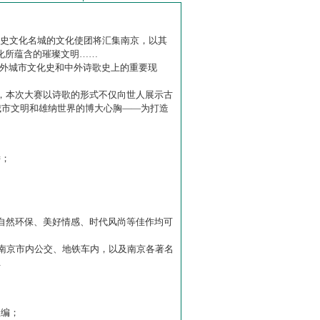
历史文化名城的文化使团将汇集南京，以其
化所蕴含的璀璨文明……
中外城市文化史和中外诗歌史上的重要现
赛】，本次大赛以诗歌的形式不仅向世人展示古
城市文明和雄纳世界的博大心胸——为打造
诗；
自然环保、美好情感、时代风尚等佳作均可
南京市内公交、地铁车内，以及南京各著名
…
主编；