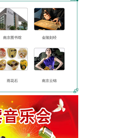
南京图书馆
金陵刻经
雨花石
南京云锦