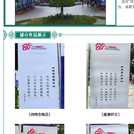
这次“诗
办、省教育厅
【
鸡鸣寺梅花
】
【
建康怀古
】