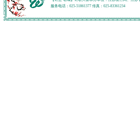
服务电话：025-51861377 传真：025-83361234