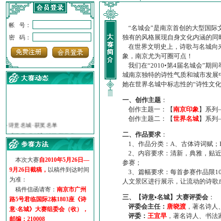
帐 号：
“名城会”是南京首创的大型国际
独有的风格展现自身文化内涵的同
密 码：
在世界文明史上，诗歌与名城向来
象，南京尤为可圈可点！
我们在“2010•第4届名城会”
城南京独特的诗性气质和城市发展
她在世界名城中标志性的“诗性文
一、创作主题
：
创作主题一：【
南京印象
】系列
·
诗意名城·获奖名单
创作主题二：【
世界名城
】系列
·
【诗意·名城】地铁展示作...
二、作品要求
：
·
诗意名城·地铁时间
1、作品分类：A、古体诗词赋；
·
地铁完美呈现【诗意·名城...
2、内容要求：清新，典雅，贴近
·
参赛作品多达5000多首
本次大赛
自2010年5月26日—
参赛；
·
“诗意·名城”晒诗会
9月26日截稿，
以稿件到达时间
3、篇幅要求：每首参赛作品限1
·
特别通知--致广大诗词爱好...
为准：
人文景区进行展示，让流动的诗歌
稿件信函请寄：
南京市广州
三、【诗意•名城】大赛评委会
：
路5号君临国际2栋1803座《诗
评委会主任：
唐晓渡
，著名诗人
意·名城》大赛组委会（收），
评委：
王宜早
，著名诗人、书法
邮编：210008