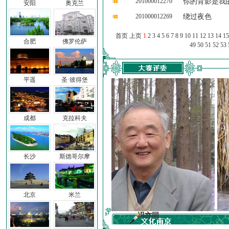
201000012270
你的背影是我
安阳
奥克兰
201000012269
绕过夜色
首页 上页
1
2
3
4
5
6
7
8
9
10
11
12
13
14
15
合肥
佛罗伦萨
49
50
51
52
53
平遥
圣·彼得堡
成都
克拉科夫
长沙
斯德哥尔摩
北京
米兰
子
冯亦同