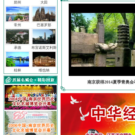
郑州
大田
常州
巴塞罗那
承德
布宜诺斯艾利斯
桂林
维也纳
南京获得2014夏季青奥