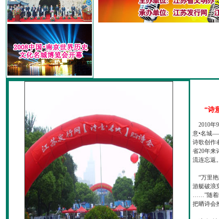
“诗
2010
意•名城—
诗歌创作
省20年
流连忘返
“万里艳
游艇破浪
……”随
把晒诗会