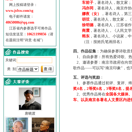
车前子
，著名诗人，散文家；
网上投稿请登录：
冯亦同
，著名诗人，南京作协
www.jsfxw.com/sg
娜夜（女）
，著名诗人，第三
电子邮件请发：
胡弦
，著名诗人，散文家，《诗
40650086@qq.com
徐明德
，著名诗人，江苏省作
江苏省内参赛选手可将作品
商震
，著名诗人，《人民文学
短信发送至：
10621199856
（请
韩东
，著名诗人、小说家，中
在题前注明“诗意·名城”）
（注：按姓氏笔画排名）
四、作品征集
：为确保参赛诗歌质
1、自由参赛：所有热爱诗歌、热
关键词:
2、邀请参赛：南京市政府在向世
歌作品——可以写“南京印象”，
类 别:
五、评选与奖励
：
1、参赛作品通过初评、复评、终
奖4名，2等奖6名，3等奖8名，提
2、优秀作品将在
全国各大媒体
车、以及南京各著名人文景区内进
唐晓渡