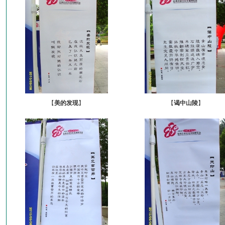
【
美的发现
】
【
谒中山陵
】