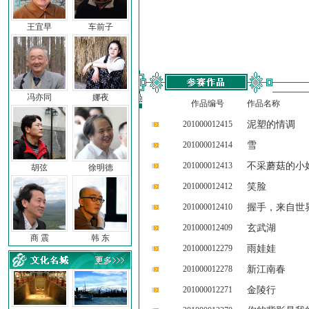
王宜早
车前子
冯亦同
娜夜
作品编号
作品名称
201000012415
泥塑的情调
201000012414
雪
201000012413
不采蘑菇的小
胡弦
徐明德
201000012412
笑脸
201000012410
握手，来自世
201000012409
玄武湖
商 震
韩 东
201000012279
雨娃娃
201000012278
新江南春
201000012271
金陵行