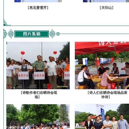
【
再见曹雪芹
】
【
天印山
】
【
诗歌作者们在晒诗会现
【
诗人们在晒诗会现场品茶
场
】
吟诗
】