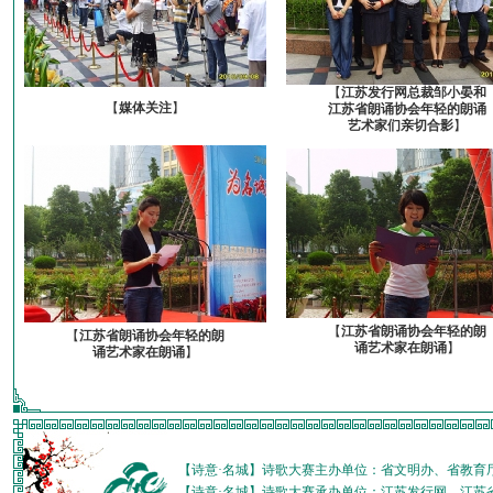
【
江苏发行网总裁邹小晏和
【
媒体关注
】
江苏省朗诵协会年轻的朗诵
艺术家们亲切合影
】
【
江苏省朗诵协会年轻的朗
【
江苏省朗诵协会年轻的朗
诵艺术家在朗诵
】
诵艺术家在朗诵
】
【诗意·名城】诗歌大赛主办单位：省文明办、省教育
【诗意·名城】诗歌大赛承办单位：江苏发行网、江苏