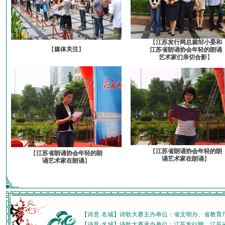
【
江苏发行网总裁邹小晏和
【
媒体关注
】
江苏省朗诵协会年轻的朗诵
艺术家们亲切合影
】
【
江苏省朗诵协会年轻的朗
【
江苏省朗诵协会年轻的朗
诵艺术家在朗诵
】
诵艺术家在朗诵
】
【诗意·名城】诗歌大赛主办单位：省文明办、省教育
【诗意·名城】诗歌大赛承办单位：江苏发行网、江苏