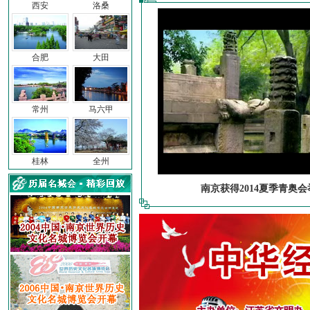
西安
洛桑
合肥
大田
常州
马六甲
桂林
全州
南京获得2014夏季青奥