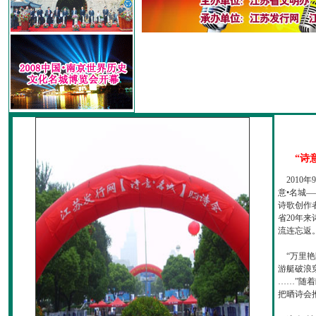
“诗
2010
意•名城—
诗歌创作
省20年
流连忘返
“万里艳
游艇破浪
……”随
把晒诗会