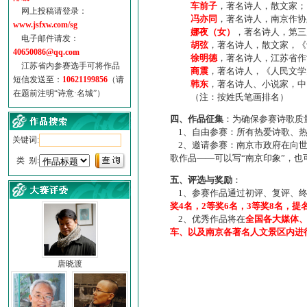
车前子
，著名诗人，散文家；
网上投稿请登录：
冯亦同
，著名诗人，南京作协
www.jsfxw.com/sg
娜夜（女）
，著名诗人，第三
电子邮件请发：
胡弦
，著名诗人，散文家，《诗
40650086@qq.com
徐明德
，著名诗人，江苏省作
江苏省内参赛选手可将作品
商震
，著名诗人，《人民文学
短信发送至：
10621199856
（请
韩东
，著名诗人、小说家，中
在题前注明“诗意·名城”）
（注：按姓氏笔画排名）
四、作品征集
：为确保参赛诗歌质
1、自由参赛：所有热爱诗歌、热
关键词:
2、邀请参赛：南京市政府在向世
歌作品——可以写“南京印象”，
类 别:
五、评选与奖励
：
1、参赛作品通过初评、复评、终
奖4名，2等奖6名，3等奖8名，提
2、优秀作品将在
全国各大媒体
车、以及南京各著名人文景区内进
唐晓渡