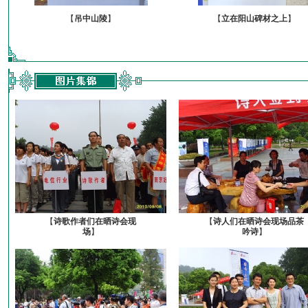
【
吊中山陵
】
【
立在阳山碑材之上
】
【
诗歌作者们在晒诗会现
【
诗人们在晒诗会现场品茶
场
】
吟诗
】