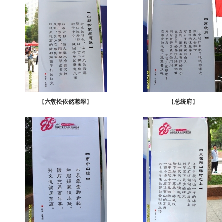
【
六朝松依然葱翠
】
【
总统府
】