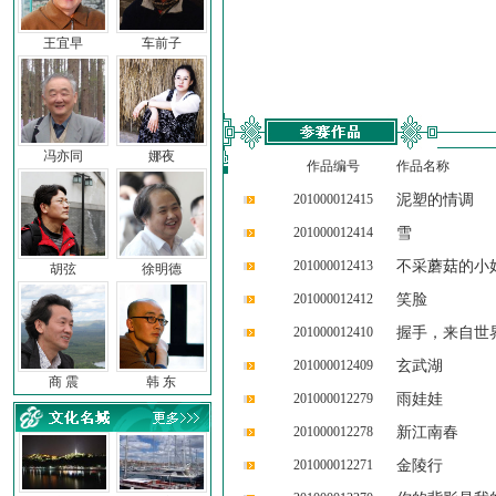
王宜早
车前子
冯亦同
娜夜
作品编号
作品名称
201000012415
泥塑的情调
201000012414
雪
201000012413
不采蘑菇的小
胡弦
徐明德
201000012412
笑脸
201000012410
握手，来自世
201000012409
玄武湖
商 震
韩 东
201000012279
雨娃娃
201000012278
新江南春
201000012271
金陵行