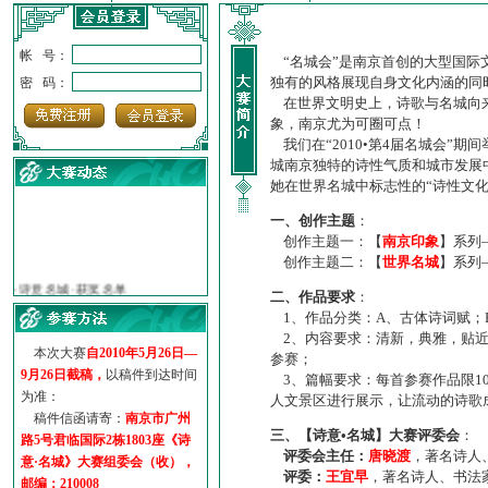
帐 号：
“名城会”是南京首创的大型国际
独有的风格展现自身文化内涵的同
密 码：
在世界文明史上，诗歌与名城向来
象，南京尤为可圈可点！
我们在“2010•第4届名城会”
城南京独特的诗性气质和城市发展
她在世界名城中标志性的“诗性文
一、创作主题
：
创作主题一：【
南京印象
】系列
创作主题二：【
世界名城
】系列
·
诗意名城·获奖名单
·
【诗意·名城】地铁展示作...
二、作品要求
：
·
诗意名城·地铁时间
1、作品分类：A、古体诗词赋；
·
地铁完美呈现【诗意·名城...
2、内容要求：清新，典雅，贴近
本次大赛
自2010年5月26日—
·
参赛作品多达5000多首
参赛；
9月26日截稿，
以稿件到达时间
·
“诗意·名城”晒诗会
3、篇幅要求：每首参赛作品限1
为准：
人文景区进行展示，让流动的诗歌
·
特别通知--致广大诗词爱好...
稿件信函请寄：
南京市广州
三、【诗意•名城】大赛评委会
：
路5号君临国际2栋1803座《诗
评委会主任：
唐晓渡
，著名诗人
意·名城》大赛组委会（收），
评委：
王宜早
，著名诗人、书法
邮编：210008