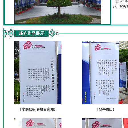
这次“诗
办、省教育厅
【
水调歌头·春临百家湖
】
【
登牛首山
】