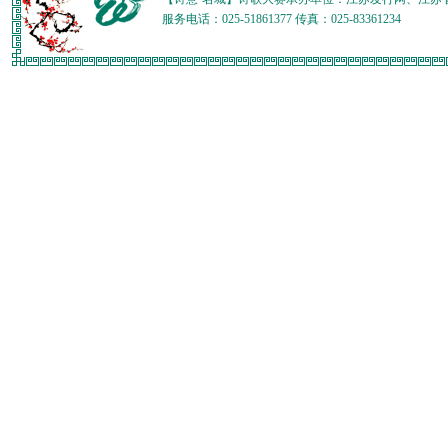
服务电话：025-51861377 传真：025-83361234