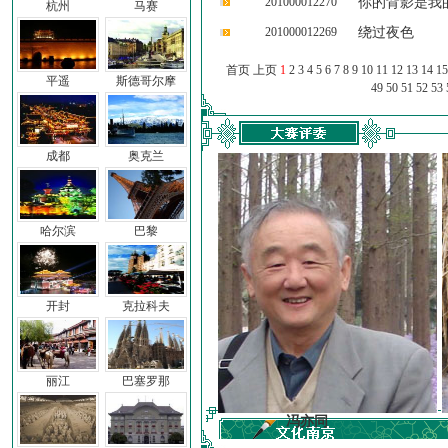
201000012270
你的背影是我
杭州
马赛
201000012269
绕过夜色
首页 上页
1
2
3
4
5
6
7
8
9
10
11
12
13
14
15
平遥
斯德哥尔摩
49
50
51
52
53
成都
奥克兰
哈尔滨
巴黎
开封
克拉科夫
丽江
巴塞罗那
前子
冯亦同