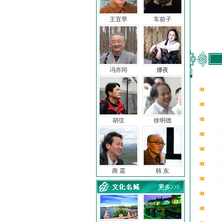
王宜早
车前子
冯亦同
娜夜
胡弦
徐明德
商 震
韩 东