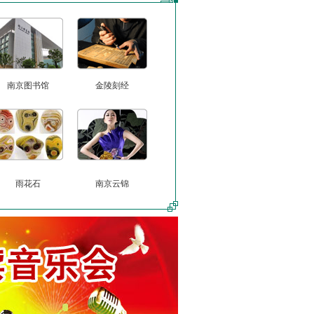
南京图书馆
金陵刻经
雨花石
南京云锦