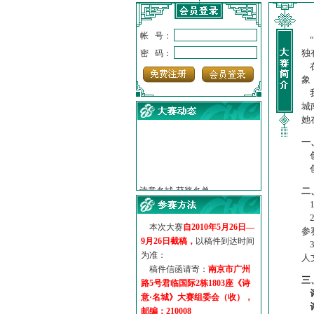
帐 号：
“
独
密 码：
在
象
我
城
她
一
创
·
诗意名城·获奖名单
创
·
【诗意·名城】地铁展示作...
二
·
诗意名城·地铁时间
1
·
地铁完美呈现【诗意·名城...
2
·
参赛作品多达5000多首
本次大赛
自2010年5月26日—
参
·
“诗意·名城”晒诗会
9月26日截稿，
以稿件到达时间
3
为准：
·
特别通知--致广大诗词爱好...
人
稿件信函请寄：
南京市广州
三
路5号君临国际2栋1803座《诗
意·名城》大赛组委会（收），
邮编：210008