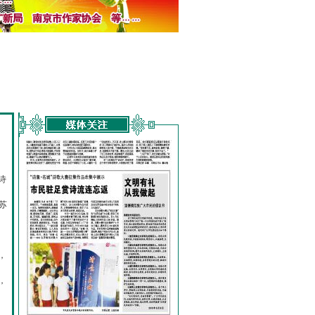
诗
的
苏
，
，
，