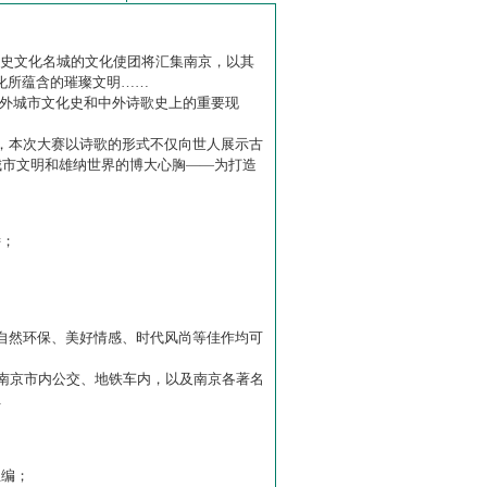
历史文化名城的文化使团将汇集南京，以其
化所蕴含的璀璨文明……
中外城市文化史和中外诗歌史上的重要现
赛】，本次大赛以诗歌的形式不仅向世人展示古
城市文明和雄纳世界的博大心胸——为打造
诗；
自然环保、美好情感、时代风尚等佳作均可
南京市内公交、地铁车内，以及南京各著名
…
主编；