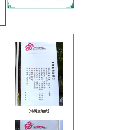
【
锦绣金陵赋
】