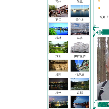
常州
米兰
首页 
丽江
墨尔本
桂林
马赛
淮安
佛罗伦萨
洛阳
伯尔尼
杭州
京都
车前子
冯