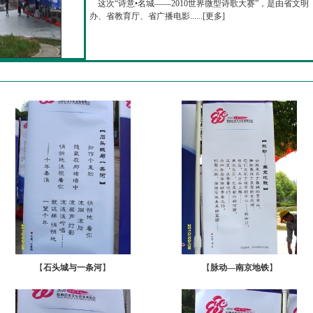
这次“诗意•名城——2010世界微型诗歌大赛”，是由省文明
办、省教育厅、省广播电影......[
更多
]
【
石头城与一条河
】
【
脉动—南京地铁
】