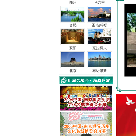
郑州
马六甲
合肥
圣·彼得堡
安阳
克拉科夫
北京
布达佩斯