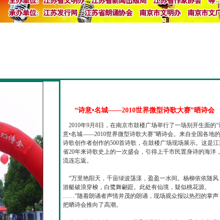
“诗意•名城——2010世界微型诗歌大赛”晒诗会
2010年9月8日，在南京市鼓楼广场举行了一场别开生面的“
意•名城——2010世界微型诗歌大赛”晒诗会。来自全国各地
诗歌创作者创作的500首诗歌，在鼓楼广场现场展示。这是江
省20年来诗歌史上的一次盛会，引得上千市民置身诗的海洋
流连忘返。
“万里艳阳天，千亩绿波荡漾，盈盈一水间。杨柳依依随风
游艇破浪穿梭，白鹭舞翩跹。此处有仙境，疑似桃花源。
……”随着朗诵者声情并茂的朗诵，现场观众报以热烈的掌声
把晒诗会推向了高潮。