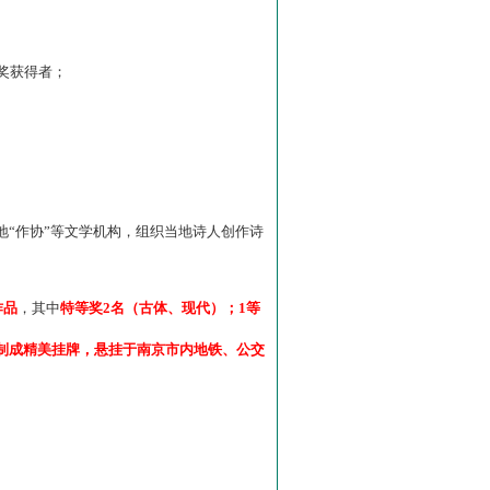
”奖获得者；
“作协”等文学机构，组织当地诗人创作诗
作品
，其中
特等奖2名（古体、现代）；1等
制成精美挂牌，悬挂于南京市内地铁、公交