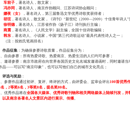
车前子
，著名诗人，散文家；
冯亦同
，著名诗人，南京作协顾问、江苏诗词协会顾问；
娜夜（女）
，著名诗人，第三届鲁迅文学优秀诗歌奖获得者；
胡弦
，著名诗人，散文家，《诗刊》“新世纪（2000—2009）十佳青年诗人
徐明德
，著名诗人，江苏省作协《扬子江》诗刊执行主编；
商震
，著名诗人，《人民文学》副主编，全国十佳诗歌编辑；
韩东
，著名诗人、小说家，中国“第三代诗歌运动”最具代表性诗人之一；
注：按姓氏笔画排名）
、作品征集
：为确保参赛诗歌质量，作品征集分为：
、自由参赛：所有热爱诗歌、热爱南京、热爱生活的人们均可参赛；
、邀请参赛：南京市政府在向世界各国历史文化名城发邀请函时，同时邀请当地
作品——可以写“南京印象”，也可以写他们自己的城市文化亮点；
、评选与奖励
：
、参赛作品通过初评、复评、终评的方式，由评委会、监审会评出
100首优秀
4名，2等奖6名，3等奖8名，提名奖80名。
、优秀作品将在
全国各大媒体、优秀诗歌刊物和相关网络媒体上陆续刊发，并
、以及南京各著名人文景区内进行展示、传播
。