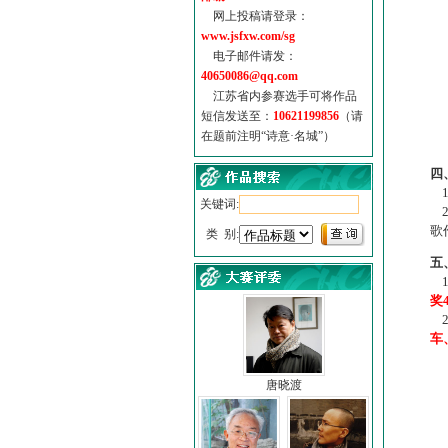
网上投稿请登录：
www.jsfxw.com/sg
电子邮件请发：
40650086@qq.com
江苏省内参赛选手可将作品
短信发送至：
10621199856
（请
在题前注明“诗意·名城”）
（
四
1
关键词:
2
歌
类 别:
五
1
奖
2
车
唐晓渡