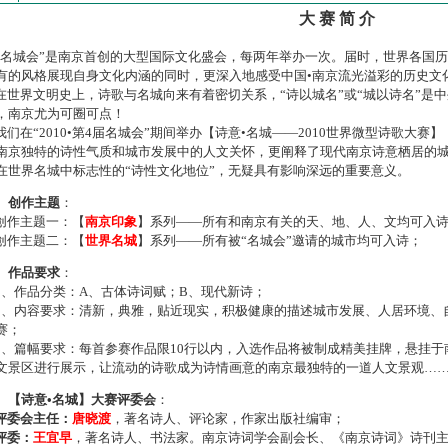
大 赛 简 介
名城会”是南京首创的大型国际文化盛会，每两年举办一次。届时，世界各国
有的风格展现自身文化内涵的同时，更深入地感受中国•南京流光溢彩的历史文
世界文明史上，诗歌与名城向来有着密切关系，“诗以城名”或“城以诗名”是
，南京尤为可圈可点！
们在“2010•第4届名城会”期间举办【诗意•名城——2010世界微型诗歌大
南京独特的诗性气质和城市发展中的人文关怀，更阐释了现代南京诗意栖居的
在世界名城中标志性的“诗性文化地位”，无疑具有影响深远的重要意义。
、创作主题
：
作主题一：【
南京印象
】系列——所有和南京有关的天、地、人、文均可入
作主题二：【
世界名城
】系列——所有被“名城会”邀请的城市均可入诗；
、作品要求
：
、作品分类：A、古体诗词赋；B、现代新诗；
、内容要求：清新，典雅，贴近现实，积极健康的描述城市发展、人居环境、
赛；
、篇幅要求：每首参赛作品限10行以内，入选作品将被制成精美挂牌，悬挂于
文景区进行展示，让流动的诗歌成为诗情画意的南京最独特的一道人文景观…
、【诗意•名城】大赛评委会
：
评委会主任：
唐晓渡
，著名诗人、评论家，作家出版社编审；
评委：
王宜早
，著名诗人、书法家。南京诗词学会副会长、《南京诗词》诗刊