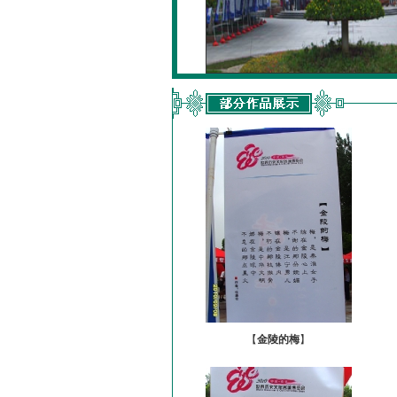
【
金陵的梅
】