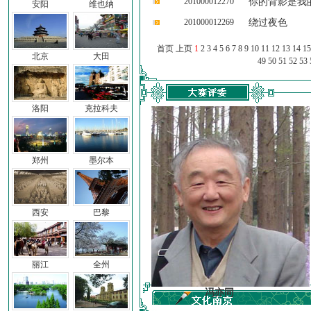
201000012270
你的背影是我
安阳
维也纳
201000012269
绕过夜色
首页 上页
1
2
3
4
5
6
7
8
9
10
11
12
13
14
15
北京
大田
49
50
51
52
53
洛阳
克拉科夫
郑州
墨尔本
西安
巴黎
丽江
全州
车前子
冯亦同