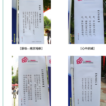
【
脉动—南京地铁
】
【
心中的城
】