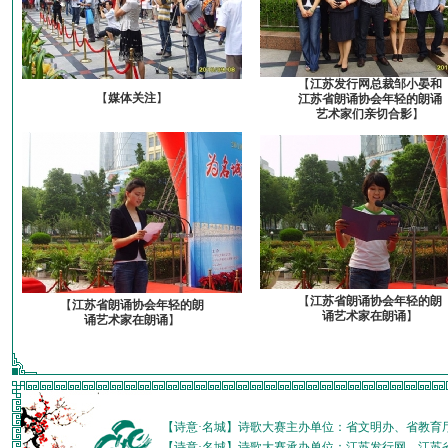
【
江苏发行网总裁邹小晏和
【
媒体关注
】
江苏省朗诵协会年轻的朗诵
艺术家们亲切合影
】
【
江苏省朗诵协会年轻的朗
【
江苏省朗诵协会年轻的朗
诵艺术家在朗诵
】
诵艺术家在朗诵
】
【诗意·名城】诗歌大赛主办单位：省文明办、省教育
【诗意·名城】诗歌大赛承办单位：江苏发行网、江苏