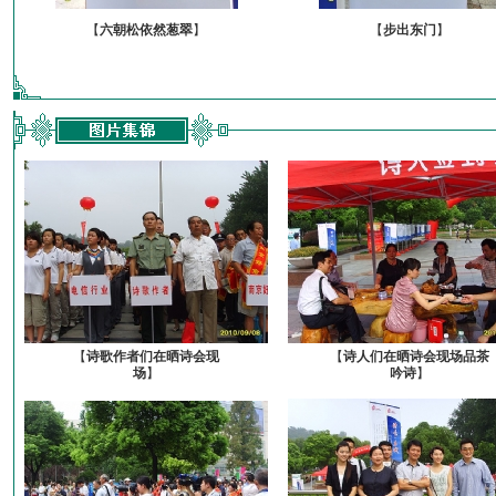
【
六朝松依然葱翠
】
【
步出东门
】
【
诗歌作者们在晒诗会现
【
诗人们在晒诗会现场品茶
场
】
吟诗
】