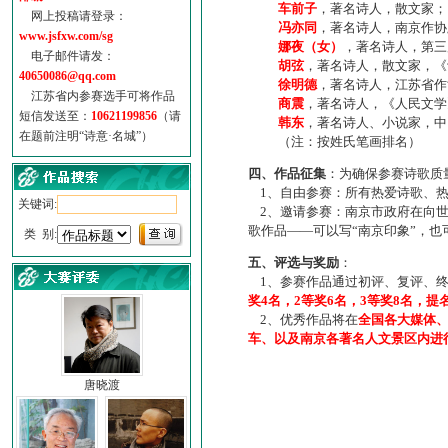
车前子
，著名诗人，散文家；
网上投稿请登录：
冯亦同
，著名诗人，南京作协
www.jsfxw.com/sg
娜夜（女）
，著名诗人，第三
电子邮件请发：
胡弦
，著名诗人，散文家，《诗
40650086@qq.com
徐明德
，著名诗人，江苏省作
江苏省内参赛选手可将作品
商震
，著名诗人，《人民文学
短信发送至：
10621199856
（请
韩东
，著名诗人、小说家，中
在题前注明“诗意·名城”）
（注：按姓氏笔画排名）
四、作品征集
：为确保参赛诗歌质
1、自由参赛：所有热爱诗歌、热
关键词:
2、邀请参赛：南京市政府在向世
歌作品——可以写“南京印象”，
类 别:
五、评选与奖励
：
1、参赛作品通过初评、复评、终
奖4名，2等奖6名，3等奖8名，提
2、优秀作品将在
全国各大媒体
车、以及南京各著名人文景区内进
唐晓渡