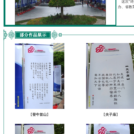
这次“诗
办、省教育厅
【
登牛首山
】
【
夫子庙
】