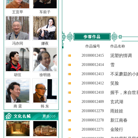
王宜早
车前子
冯亦同
娜夜
作品编号
作品名称
201000012415
泥塑的情调
201000012414
雪
201000012413
不采蘑菇的小
胡弦
徐明德
201000012412
笑脸
201000012410
握手，来自世
201000012409
玄武湖
商 震
韩 东
201000012279
雨娃娃
201000012278
新江南春
201000012271
金陵行