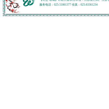
服务电话：025-51861377 传真：025-83361234