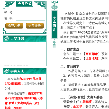
帐 号：
“名城会”是南京首创的大型国际
独有的风格展现自身文化内涵的同
密 码：
在世界文明史上，诗歌与名城向来
象，南京尤为可圈可点！
我们在“2010•第4届名城会”
城南京独特的诗性气质和城市发展
她在世界名城中标志性的“诗性文
一、创作主题
：
创作主题一：【
南京印象
】系列
创作主题二：【
世界名城
】系列
·
诗意名城·获奖名单
二、作品要求
：
·
【诗意·名城】地铁展示作...
1、作品分类：A、古体诗词赋；
·
诗意名城·地铁时间
2、内容要求：清新，典雅，贴近
·
地铁完美呈现【诗意·名城...
本次大赛
自2010年5月26日—
参赛；
·
参赛作品多达5000多首
9月26日截稿，
以稿件到达时间
3、篇幅要求：每首参赛作品限1
·
“诗意·名城”晒诗会
为准：
人文景区进行展示，让流动的诗歌
·
特别通知--致广大诗词爱好...
稿件信函请寄：
南京市广州
三、【诗意•名城】大赛评委会
：
路5号君临国际2栋1803座《诗
评委会主任：
唐晓渡
，著名诗人
意·名城》大赛组委会（收），
评委：
王宜早
，著名诗人、书法
邮编：210008