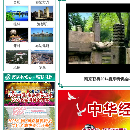
合肥
布隆方丹
桂林
洛杉矶
开封
布达佩斯
承德
罗马
南京获得2014夏季青奥