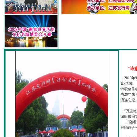
“诗
2010
意•名城—
诗歌创作
省20年
流连忘返
“万里艳
游艇破浪
……”随
把晒诗会