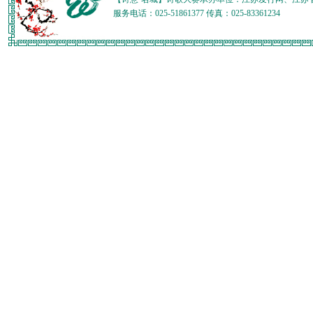
服务电话：025-51861377 传真：025-83361234