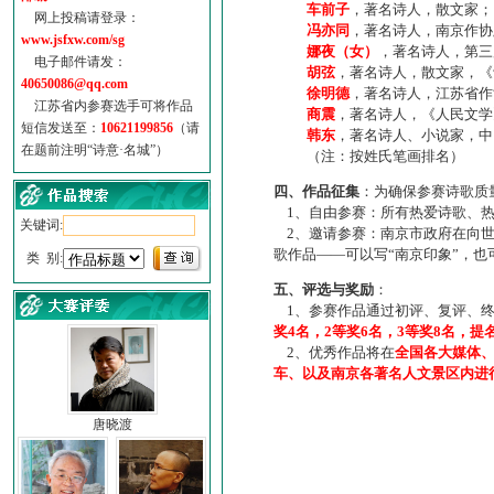
车前子
，著名诗人，散文家；
网上投稿请登录：
冯亦同
，著名诗人，南京作协
www.jsfxw.com/sg
娜夜（女）
，著名诗人，第三
电子邮件请发：
胡弦
，著名诗人，散文家，《诗
40650086@qq.com
徐明德
，著名诗人，江苏省作
江苏省内参赛选手可将作品
商震
，著名诗人，《人民文学
短信发送至：
10621199856
（请
韩东
，著名诗人、小说家，中
在题前注明“诗意·名城”）
（注：按姓氏笔画排名）
四、作品征集
：为确保参赛诗歌质
1、自由参赛：所有热爱诗歌、热
关键词:
2、邀请参赛：南京市政府在向世
歌作品——可以写“南京印象”，
类 别:
五、评选与奖励
：
1、参赛作品通过初评、复评、终
奖4名，2等奖6名，3等奖8名，提
2、优秀作品将在
全国各大媒体
车、以及南京各著名人文景区内进
唐晓渡