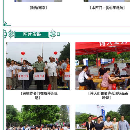
【
献给南京
】
【
水西门：赏心亭题句
】
【
诗歌作者们在晒诗会现
【
诗人们在晒诗会现场品茶
场
】
吟诗
】