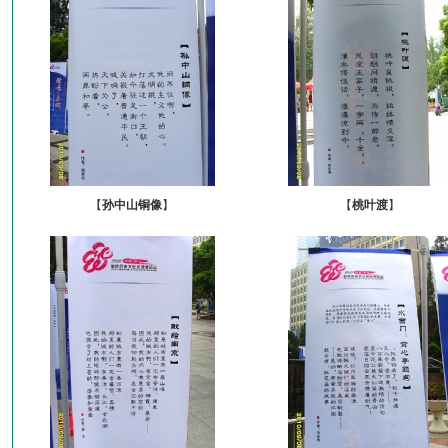
【
孙中山铜像
】
【
桃叶渡
】