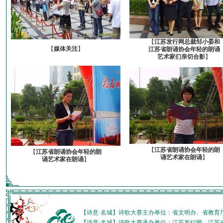
【
江苏发行网总裁邹小晏和
【
媒体关注
】
江苏省朗诵协会年轻的朗诵
艺术家们亲切合影
】
【
江苏省朗诵协会年轻的朗
【
江苏省朗诵协会年轻的朗
诵艺术家在朗诵
】
诵艺术家在朗诵
】
【诗意·名城】诗歌大赛主办单位：省文明办、省教育
【诗意·名城】诗歌大赛承办单位：江苏发行网、江苏