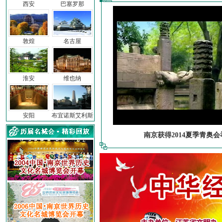
西安
巴塞罗那
敦煌
名古屋
淮安
维也纳
安阳
布宜诺斯艾利斯
南京获得2014夏季青奥