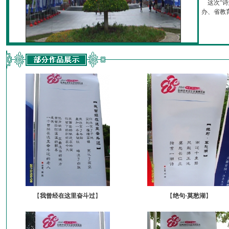
这次“诗
办、省教育厅
【
我曾经在这里奋斗过
】
【
绝句·莫愁湖
】