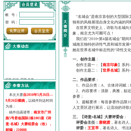
帐 号：
“名城会”是南京首创的大型国际
独有的风格展现自身文化内涵的同
密 码：
在世界文明史上，诗歌与名城向来
象，南京尤为可圈可点！
我们在“2010•第4届名城会”
城南京独特的诗性气质和城市发展
她在世界名城中标志性的“诗性文
一、创作主题
：
创作主题一：【
南京印象
】系列
创作主题二：【
世界名城
】系列
·
诗意名城·获奖名单
·
【诗意·名城】地铁展示作...
二、作品要求
：
1、作品分类：A、古体诗词赋；
·
诗意名城·地铁时间
2、内容要求：清新，典雅，贴近
·
地铁完美呈现【诗意·名城...
本次大赛
自2010年5月26日—
参赛；
·
参赛作品多达5000多首
9月26日截稿，
以稿件到达时间
3、篇幅要求：每首参赛作品限1
·
“诗意·名城”晒诗会
为准：
人文景区进行展示，让流动的诗歌
·
特别通知--致广大诗词爱好...
稿件信函请寄：
南京市广州
三、【诗意•名城】大赛评委会
：
路5号君临国际2栋1803座《诗
评委会主任：
唐晓渡
，著名诗人
意·名城》大赛组委会（收），
评委：
王宜早
，著名诗人、书法
邮编：210008