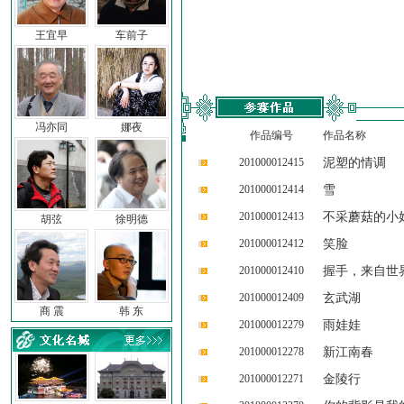
王宜早
车前子
冯亦同
娜夜
作品编号
作品名称
201000012415
泥塑的情调
201000012414
雪
201000012413
不采蘑菇的小
胡弦
徐明德
201000012412
笑脸
201000012410
握手，来自世
201000012409
玄武湖
商 震
韩 东
201000012279
雨娃娃
201000012278
新江南春
201000012271
金陵行