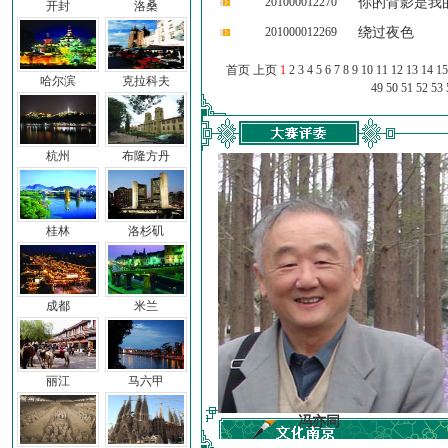
201000012270
你的背影是我
开封
洛桑
201000012269
绕过夜色
首页 上页
1
2
3
4
5
6
7
8
9
10
11
12
13
14
15
哈尔滨
克拉科夫
49
50
51
52
53
杭州
布隆方丹
桂林
洛杉矶
成都
米兰
丽江
马六甲
车前子
冯亦同